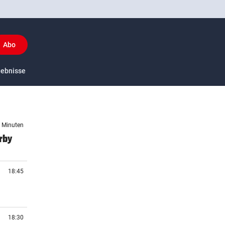
Abo
y
gebnisse
US-Sport
9 Minuten
rby
18:45
18:30