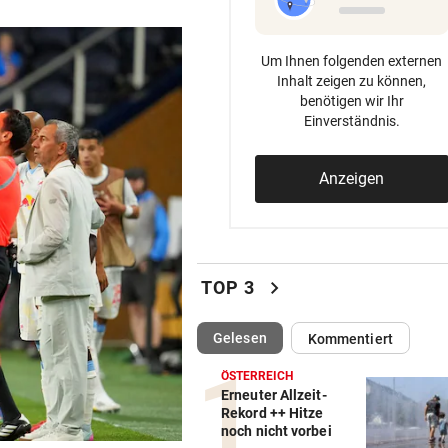
Um Ihnen folgenden externen
Inhalt zeigen zu können,
benötigen wir Ihr
Einverständnis.
Anzeigen
chevron_right
TOP 3
(ausgewählt)
Gelesen
Kommentiert
ÖSTERREICH
Erneuter Allzeit-
Rekord ++ Hitze
noch nicht vorbei