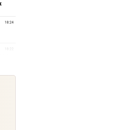
k
18:24
18:22
Pleite
18:01
nier
17:55
Guten Morgen
dank
Morgens topinformiert über die
Nachrichten des Tages
17:25