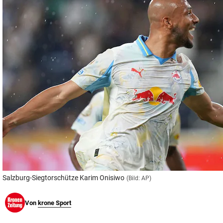
© Krone Multimedia GmbH & Co KG 2026
Muthgasse 2, 1190 Wien
Salzburg-Siegtorschütze Karim Onisiwo
(Bild: AP)
Von
krone Sport