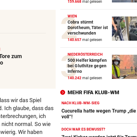
159.668
mal gelesen
WIEN
Cobra stürmt
Dorotheum, Täter ist
verschwunden
140.657
mal gelesen
M
NIEDERÖSTERREICH
)Tore zum
500 Helfer kämpfen
eo
bei Gluthitze gegen
Inferno
140.242
mal gelesen
MEHR FIFA KLUB-WM
dass wir das Spiel
NACH KLUB-WM-SIEG
. Ich glaube, dass das
Cucurella hatte wegen Trump „die
Unterbrechungen, ich
voll“!
 nicht normal. So wie
DOCH WAR ES BEWUSST?
wierig. Wir haben