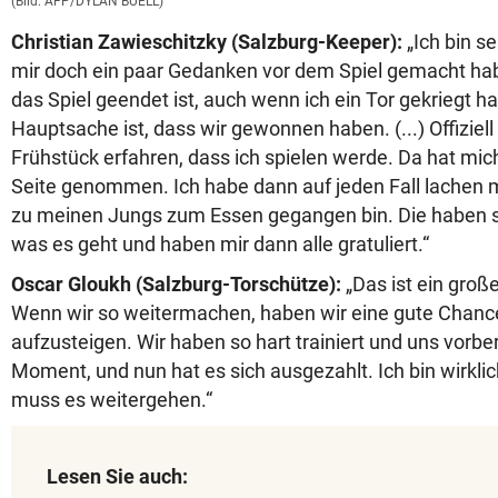
(Bild: AFP/DYLAN BUELL)
Christian Zawieschitzky (Salzburg-Keeper):
„Ich bin se
mir doch ein paar Gedanken vor dem Spiel gemacht habe
das Spiel geendet ist, auch wenn ich ein Tor gekriegt h
Hauptsache ist, dass wir gewonnen haben. (...) Offiziel
Frühstück erfahren, dass ich spielen werde. Da hat mich
Seite genommen. Ich habe dann auf jeden Fall lachen 
zu meinen Jungs zum Essen gegangen bin. Die haben 
was es geht und haben mir dann alle gratuliert.“
Oscar Gloukh (Salzburg-Torschütze):
„Das ist ein groß
Wenn wir so weitermachen, haben wir eine gute Chance
aufzusteigen. Wir haben so hart trainiert und uns vorber
Moment, und nun hat es sich ausgezahlt. Ich bin wirklic
muss es weitergehen.“
Lesen Sie auch: