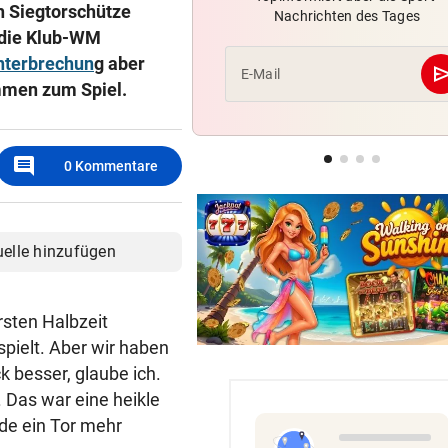
ch Siegtorschütze
Nachrichten des Tages
Lokalmatadorin und Tirol-
 die Klub-WM
Youngster mit Sensation
nterbrechun
g aber
se
E-Mail
immen zum Spiel.
RED BULL SALZBURG/WAC
Verhounig mit Klausel, Verhä
am Prüfstand
comment
0
Kommentare
VARIABLE OFFENSIVE
Rapids System? „Lassen de
Jungs alle Freiheiten!“
uelle hinzufügen
rsten Halbzeit
spielt. Aber wir haben
 besser, glaube ich.
 Das war eine heikle
de ein Tor mehr