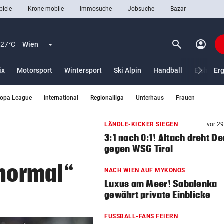
piele
Krone mobile
Immosuche
Jobsuche
Bazar
search
account_circle
Menü aufklappen
Suchen
27°C
Wien
ix
Motorsport
Wintersport
Ski Alpin
Handball
Eishocke
Er
ropa League
International
Regionalliga
Unterhaus
Frauen
len
LÄNDLE-KICKER SIEGEN
vor 2
3:1 nach 0:1! Altach dreht De
gegen WSG Tirol
 normal“
NACH WIEN AUF MYKONOS
Luxus am Meer! Sabalenka
gewährt private Einblicke
FUSSBALL-FANS FEIERN