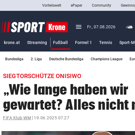
Vorteilswelt
ePaper
Community
Gewinns
close
Schließen
menu
Menü aufklappen
Fr., 07.08.2026
Abonnieren
(ausgewählt)
krone.at
Streaming
Fußball
Formel 1
Tennis
Sport-M
account_circle
arrow_right
Anmelden
Bundesliga
2. Liga
Deutsche Bundesliga
Champions League
Eu
pin_drop
arrow_right
Bundesland auswäh
Wien
SIEGTORSCHÜTZE ONISIWO
bookmark
Merkliste
„Wie lange haben wir
gewartet? Alles nicht
Suchbegriff
search
eingeben
FIFA Klub-WM
19.06.2025 07:27