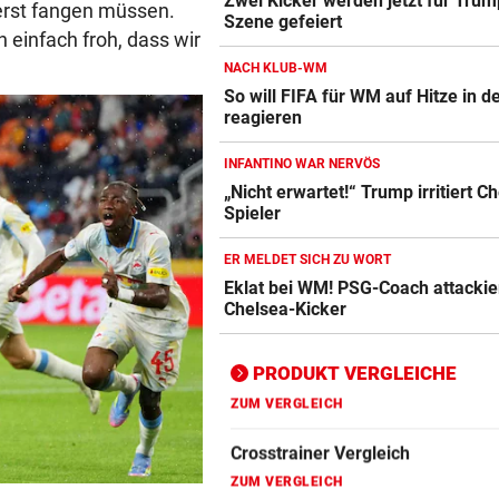
Zwei Kicker werden jetzt für Trum
erst fangen müssen.
Szene gefeiert
Action-Cam Vergleich
 einfach froh, dass wir
ZUM VERGLEICH
NACH KLUB-WM
So will FIFA für WM auf Hitze in 
Crosstrainer Vergleich
reagieren
ZUM VERGLEICH
INFANTINO WAR NERVÖS
E-Bike Vergleich
„Nicht erwartet!“ Trump irritiert C
ZUM VERGLEICH
Spieler
Elektro-Scooter Vergleich
ER MELDET SICH ZU WORT
Eklat bei WM! PSG-Coach attackie
ZUM VERGLEICH
Chelsea-Kicker
Ergometer Vergleich
ZUM VERGLEICH
PRODUKT VERGLEICHE
Fahrrad Test
ZUM VERGLEICH
Fahrradanhänger Vergleich