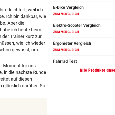
ZUM VERGLEICH
hr erleichtert, weil ich
. Ich bin dankbar, wie
Faszienrolle Vergleich
abe. Aber die
ZUM VERGLEICH
l habe ich heute beim
Hoverboard Vergleich
 der Trainer kurz zur
ZUM VERGLEICH
müssen, wie ich wieder
schon gewusst, um
Kinderfahrrad Vergleich
ZUM VERGLEICH
er Moment für uns.
Alle Produkte ans
, in die nächste Runde
eitet auf diesen
h glücklich darüber. So