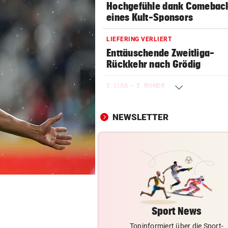
Hochgefühle dank Comebac
eines Kult-Sponsors
LIEFERING VERLIERT
Enttäuschende Zweitliga-
Rückkehr nach Grödig
2. LIGA – 2. RUNDE
Fehlstart komplett! Nächste 
für St. Pölten
NEWSLETTER
IN GREENSBORO
Straka verpasst bei PGA-Tur
den Cut vorzeitig
SCHRIEB WM-GESCHICHTE
Bayern kassiert Millionen – 
Transfer-Clou
Sport News
Topinformiert über die Sport-
BEI WOLFURTTROPHY