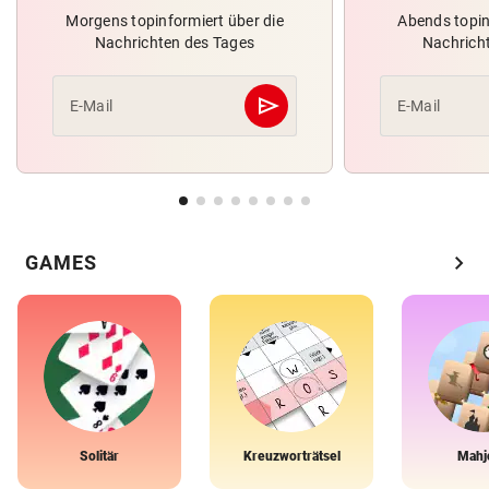
Morgens topinformiert über die
Abends topin
Nachrichten des Tages
Nachrich
send
E-Mail
E-Mail
Abschicken
chevron_right
GAMES
Solitär
Kreuzworträtsel
Mahj