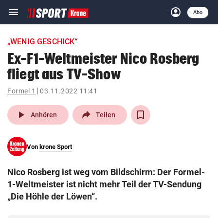
menu
account_circle
Navigation
Anmelden
Abo
close
Schließen
ein-/ausklappen
„WENIG GESCHICK“
Abonnieren
Ex-F1-Weltmeister Nico Rosberg
fliegt aus TV-Show
account_circle
arrow_right
Anmelden
Formel 1
03.11.2022 11:41
pin_drop
arrow_right
Bundesland auswäh
Wien
play_arrow
Anhören
Teilen
bookmark
Merkliste
Von
krone Sport
Suchbegriff
search
Nico Rosberg ist weg vom Bildschirm: Der Formel-
eingeben
1-Weltmeister ist nicht mehr Teil der TV-Sendung
„Die Höhle der Löwen“.