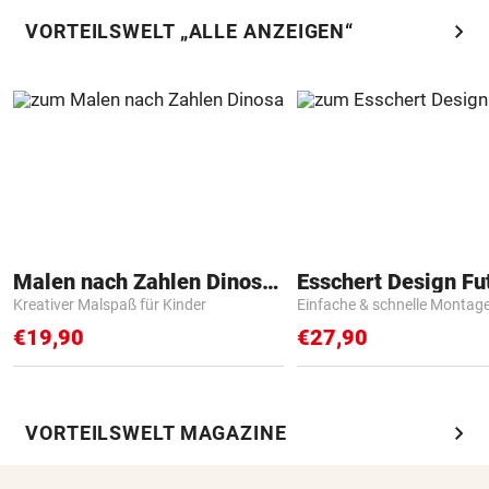
chevron_right
VORTEILSWELT „ALLE ANZEIGEN“
Malen nach Zahlen Dinosaurier
Kreativer Malspaß für Kinder
Einfache & schnelle Montag
€19,90
€27,90
chevron_right
VORTEILSWELT MAGAZINE