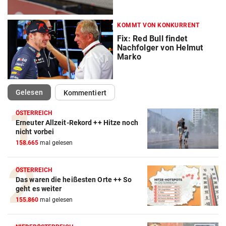
KOMMT VON KONKURRENT
Fix: Red Bull findet
Nachfolger von Helmut
Marko
(ausgewählt)
Gelesen
Kommentiert
ÖSTERREICH
Erneuter Allzeit-Rekord ++ Hitze noch
nicht vorbei
158.665
mal gelesen
Action-Cam Vergleich
ÖSTERREICH
ZUM VERGLEICH
Das waren die heißesten Orte ++ So
geht es weiter
Crosstrainer Vergleich
155.860
mal gelesen
ZUM VERGLEICH