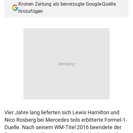
Kronen Zeitung als bevorzugte Google-Quelle
© Krone Multimedia GmbH & Co KG 2026
hinzufügen
Muthgasse 2, 1190 Wien
Vier Jahre lang lieferten sich Lewis Hamilton und
Nico Rosberg bei Mercedes teils erbitterte Formel-1-
Duelle. Nach seinem WM-Titel 2016 beendete der