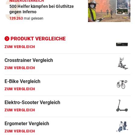
NIEDERÖSTERREICH
E-Bike Vergleich
500 Helfer kämpfen bei Gluthitze
ZUM VERGLEICH
gegen Inferno
139.263
mal gelesen
Elektro-Scooter Vergleich
ZUM VERGLEICH
PRODUKT VERGLEICHE
Ergometer Vergleich
ZUM VERGLEICH
Fahrrad Test
ZUM VERGLEICH
Fahrradanhänger Vergleich
ZUM VERGLEICH
Faszienrolle Vergleich
ZUM VERGLEICH
Hoverboard Vergleich