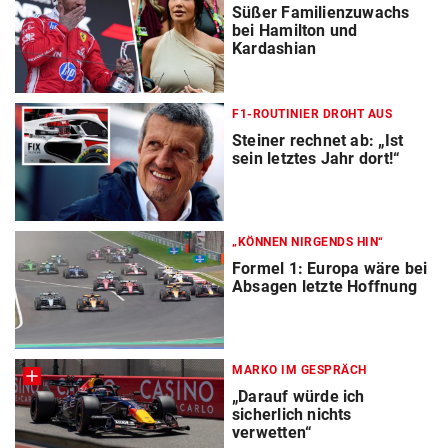
Süßer Familienzuwachs
bei Hamilton und
Kardashian
F1-ROUTINIER DROHT AUS
Steiner rechnet ab: „Ist
sein letztes Jahr dort!“
„KÖNNEN NIRGENDS HIN“
Formel 1: Europa wäre bei
Absagen letzte Hoffnung
MARKO IM GESPRÄCH
„Darauf würde ich
sicherlich nichts
verwetten“