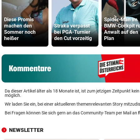
Diese Promis
Spider-Man im
machen den
Straka verpasst
BMW-Cockpit ru
Sommer noch
bei PGA-Turnier
Anwalt auf den
heißer
den Cut vorzeitig
Plan
Da dieser Artikel älter als 18 Monate ist, ist zum jetzigen Zeitpunkt k
möglich.
Wir laden Sie ein, bei einer aktuelleren themenrelevanten Story mitzudi
Bei Fragen können Sie sich gern an das Community-Team per Mail an
NEWSLETTER