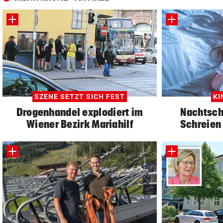
SZENE SETZT SICH FEST
KI
Drogenhandel explodiert im
Nachtsch
Wiener Bezirk Mariahilf
Schreien 