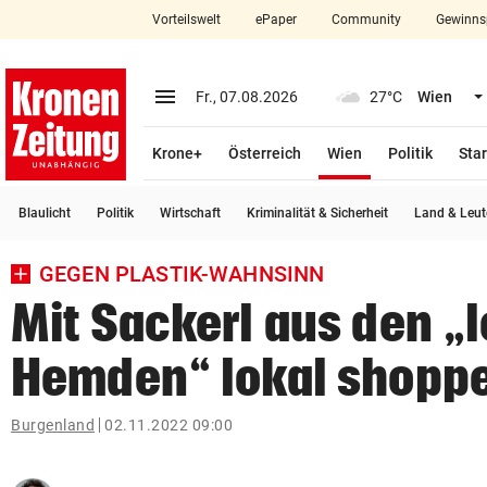
Vorteilswelt
ePaper
Community
Gewinns
close
Schließen
menu
Menü aufklappen
Fr., 07.08.2026
27°C
Wien
Abonnieren
(ausgewählt)
Krone+
Österreich
Wien
Politik
Star
account_circle
arrow_right
Anmelden
Blaulicht
Politik
Wirtschaft
Kriminalität & Sicherheit
Land & Leut
pin_drop
arrow_right
Bundesland auswäh
Wien
GEGEN PLASTIK-WAHNSINN
bookmark
Merkliste
Mit Sackerl aus den „l
Hemden“ lokal shopp
Suchbegriff
search
eingeben
Burgenland
02.11.2022 09:00