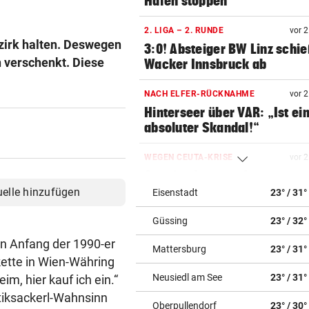
Häfen stoppen
2. LIGA – 2. RUNDE
vor 
zirk halten. Deswegen
3:0! Absteiger BW Linz schie
n verschenkt. Diese
Wacker Innsbruck ab
NACH ELFER-RÜCKNAHME
vor 
Hinterseer über VAR: „Ist ei
absoluter Skandal!“
WEGEN CEUTA-KRISE
vor 
Spanien kontert: Jetzt
Grenzkontrollen für Italien
uelle hinzufügen
Eisenstadt
23° / 31°
Güssing
23° / 32°
SONNTAG NOCH IM KASTEN
vor 
Klubs aus Holland und Italie
on Anfang der 1990-er
Mattersburg
23° / 31°
locken WAC-Goalie
ette in Wien-Währing
Neusiedl am See
23° / 31°
im, hier kauf ich ein.“
BEI BARESI-ABSCHIED
vor 
tiksackerl-Wahnsinn
Brasilien-Legende schockt 
Oberpullendorf
23° / 30°