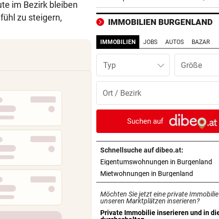
te im Bezirk bleiben
mit Mallet-Finger
ühl zu steigern,
IMMOBILIEN BURGENLAND
KIND UND PARTNER TOT
vor 
Traktor-Unglück: Mutter (36
IMMOBILIEN
JOBS
AUTOS
BAZAR
meldet sich zu Wort
Typ
STRATEGIE FEHLT
vor 
Schutz vor Drohnen? Österr
hat keinen Plan
LÄNDLE-KICKER SIEGEN
vor 
Suchen auf
3:1 nach 0:1! Altach dreht De
gegen WSG Tirol
Schnellsuche auf dibeo.at:
in
Eigentumswohnungen in Burgenland
KRITIK AUS POLITIK
vor 
in neuem
Mietwohnungen in Burgenland
Theater stellt Planschbecke
300.000 Euro auf
Möchten Sie jetzt eine private Immobilie
unseren Marktplätzen inserieren?
NACH WIEN AUF MYKONOS
vor 
Private Immobilie inserieren und in di
in neuem Tab öffnen