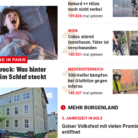
Rekord ++ Hitze
noch nicht vorbei
159.826
mal gelesen
WIEN
Cobra stürmt
Dorotheum, Täter ist
verschwunden
140.931
mal gelesen
ND IN PANIK
reck: Was hinter
NIEDERÖSTERREICH
500 Helfer kämpfen
im Schlaf steckt
bei Gluthitze gegen
Inferno
140.327
mal gelesen
MEHR BURGENLAND
5. JAHRESZEIT IN GOLS
Golser Volksfest mit vielen Promi
eröffnet