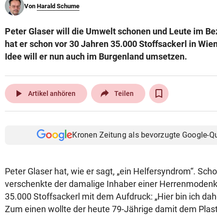
Von
Harald Schume
© Krone Multimedia GmbH & Co KG 2026
Muthgasse 2, 1190 Wien
Peter Glaser will die Umwelt schonen und Leute im Be
hat er schon vor 30 Jahren 35.000 Stoffsackerl in Wie
Idee will er nun auch im Burgenland umsetzen.
play_arrow
Artikel anhören
Teilen
Kronen Zeitung als bevorzugte Google-Q
Peter Glaser hat, wie er sagt, „ein Helfersyndrom“. Sch
verschenkte der damalige Inhaber einer Herrenmodenk
35.000 Stoffsackerl mit dem Aufdruck: „Hier bin ich dahe
Zum einen wollte der heute 79-Jährige damit dem Plas