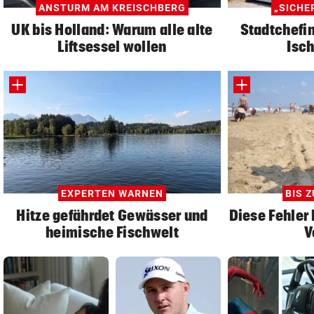
ANSTURM AM KREISCHBERG
„SICHE
UK bis Holland: Warum alle alte
Stadtchefin
Liftsessel wollen
Isch
EXPERTEN WARNEN
BIS Z
Hitze gefährdet Gewässer und
Diese Fehler 
heimische Fischwelt
V