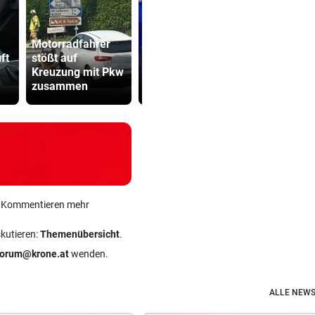
Motorradfahrer
ft
stößt auf
„Etwas wie 2015
Sager wirkt
Kreuzung mit Pkw
wird Europa nicht
Mütter-Auf
zusammen
mehr passieren!“
gegen Kanz
ein Kommentieren mehr
skutieren:
Themenübersicht
.
forum@krone.at
wenden.
ALLE NEWS