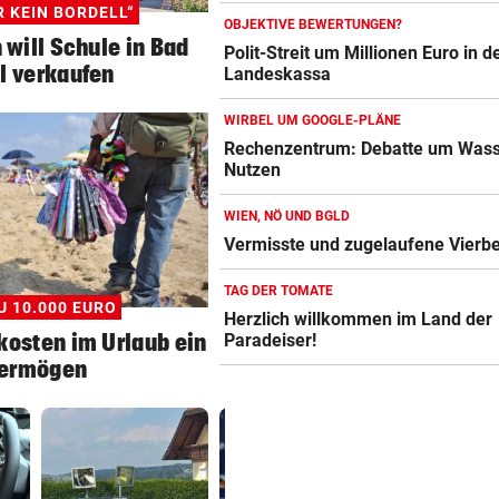
R KEIN BORDELL“
OBJEKTIVE BEWERTUNGEN?
 will Schule in Bad
Polit-Streit um Millionen Euro in d
l verkaufen
Landeskassa
WIRBEL UM GOOGLE-PLÄNE
Rechenzentrum: Debatte um Wass
Nutzen
WIEN, NÖ UND BGLD
Vermisste und zugelaufene Vierbe
TAG DER TOMATE
U 10.000 EURO
Herzlich willkommen im Land der
kosten im Urlaub ein
Paradeiser!
ermögen