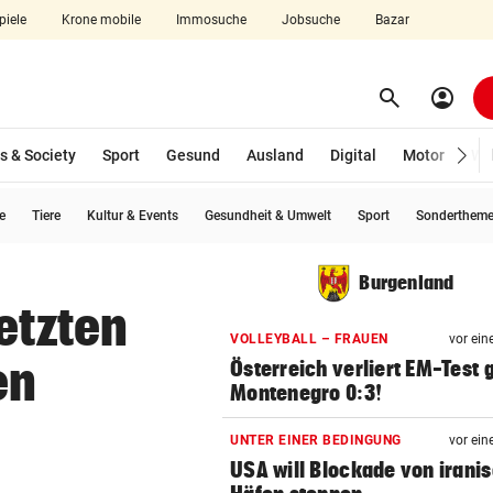
piele
Krone mobile
Immosuche
Jobsuche
Bazar
search
account_circle
Menü aufklappen
Suchen
s & Society
Sport
Gesund
Ausland
Digital
Motor
Wir
e
Tiere
Kultur & Events
Gesundheit & Umwelt
Sport
Sonderthem
len
Burgenland
etzten
VOLLEYBALL – FRAUEN
vor ein
en
Österreich verliert EM-Test
Montenegro 0:3!
UNTER EINER BEDINGUNG
vor ein
USA will Blockade von irani