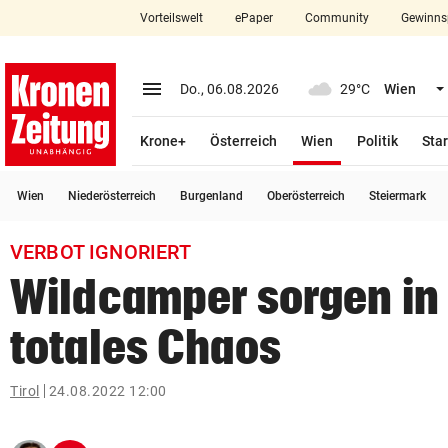
Vorteilswelt
ePaper
Community
Gewinns
close
Schließen
menu
Menü aufklappen
Do., 06.08.2026
29°C
Wien
Abonnieren
(ausgewählt)
Krone+
Österreich
Wien
Politik
Star
account_circle
arrow_right
Anmelden
Wien
Niederösterreich
Burgenland
Oberösterreich
Steiermark
pin_drop
arrow_right
Bundesland auswäh
Wien
VERBOT IGNORIERT
bookmark
Merkliste
Wildcamper sorgen in T
totales Chaos
Suchbegriff
search
eingeben
Tirol
24.08.2022 12:00