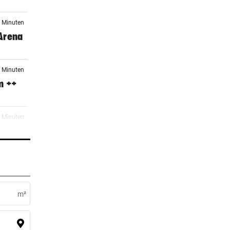
7 Minuten
 Arena
6 Minuten
m ++
7 Minuten
er Stunde
viel
m²
er Stunde
te