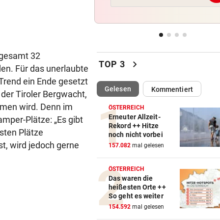
Später Doppelschlag fixiert
Rapid-Sieg in Estland
60 MILLIONEN € SCHADEN
vor 
Warten auf Hitze-Hilfen der
sgesamt 32
chevron_right
Regierung geht weiter
TOP 3
en. Für das unerlaubte
Trend ein Ende gesetzt
42,2 GRAD!
vor 
(ausgewählt)
Gelesen
Kommentiert
 der Tiroler Bergwacht,
Auch in der Slowakei neuer
ehmen wird. Denn im
Allzeit-Rekord
ÖSTERREICH
Erneuter Allzeit-
mper-Plätze: „Es gibt
Rekord ++ Hitze
WAS FÜR EINE KLATSCHE!
vor 
sten Plätze
noch nicht vorbei
TV-Star geht mit Kanzler St
st, wird jedoch gerne
157.082
mal gelesen
hart ins Gericht
ÖSTERREICH
Das waren die
heißesten Orte ++
So geht es weiter
154.592
mal gelesen