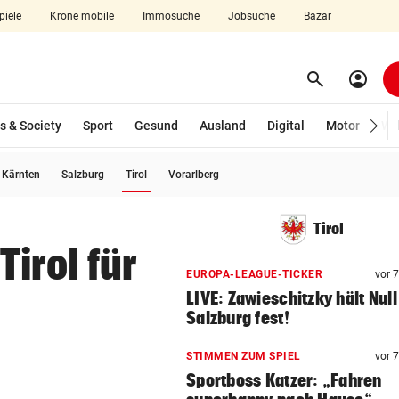
piele
Krone mobile
Immosuche
Jobsuche
Bazar
search
account_circle
Menü aufklappen
Suchen
s & Society
Sport
Gesund
Ausland
Digital
Motor
Wir
(ausgewählt)
Kärnten
Salzburg
Tirol
Vorarlberg
len
Tirol
irol für
EUROPA-LEAGUE-TICKER
vor 
LIVE: Zawieschitzky hält Null
Salzburg fest!
STIMMEN ZUM SPIEL
vor 
Sportboss Katzer: „Fahren