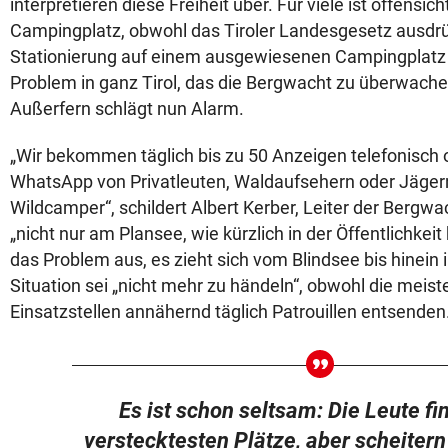
interpretieren diese Freiheit über. Für viele ist offensich
Campingplatz, obwohl das Tiroler Landesgesetz ausdrü
Stationierung auf einem ausgewiesenen Campingplatz v
Problem in ganz Tirol, das die Bergwacht zu überwache
Außerfern schlägt nun Alarm.
„Wir bekommen täglich bis zu 50 Anzeigen telefonisch 
WhatsApp von Privatleuten, Waldaufsehern oder Jäger
Wildcamper“, schildert Albert Kerber, Leiter der Bergwa
„nicht nur am Plansee, wie kürzlich in der Öffentlichkei
das Problem aus, es zieht sich vom Blindsee bis hinein i
Situation sei „nicht mehr zu händeln“, obwohl die meis
Einsatzstellen annähernd täglich Patrouillen entsenden
Es ist schon seltsam: Die Leute fi
verstecktesten Plätze, aber scheitern