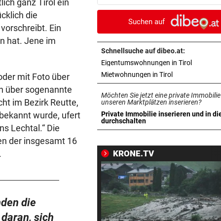
tlich ganz Tirol ein
über Waffenengpässe
cklich die
Suchen auf
orschreibt. Ein
CONFERENCE LEAGUE
vor ein
n hat. Jene im
Sieg! Austria stößt die Tür z
Play-off weit auf
Schnellsuche auf dibeo.at:
in neuem 
Eigentumswohnungen in Tirol
MITTEN IN HITZEWELLE
vor ein
in neuem Tab ö
Mietwohnungen in Tirol
oder mit Foto über
Irre! Salzburg – Pafos wegen
n über sogenannte
Möchten Sie jetzt eine private Immobilie
Sintflut unterbrochen
cht im Bezirk Reutte,
unseren Marktplätzen inserieren?
t bekannt wurde, ufert
Private Immobilie inserieren und in di
RADSPORT
vor ein
in neuem Tab öffnen
durchschalten
ns Lechtal.“ Die
Reusser vor Ventoux-Etappe
ten der insgesamt 16
weiter im Gelben Trikot
.
KRONE.TV
KEIN ARSENAL-WECHSEL
vor ein
Vinicius Jr. verlängert bei Re
Madrid bis 2032
nden die
UKRAINISCHER ANGRIFF?
vor 
 daran, sich