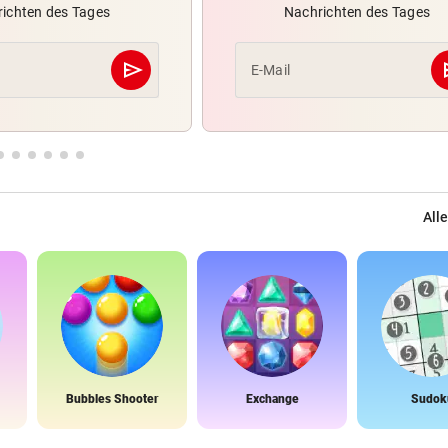
ichten des Tages
Nachrichten des Tages
send
s
E-Mail
Abschicken
Alle
Bubbles Shooter
Exchange
Sudok