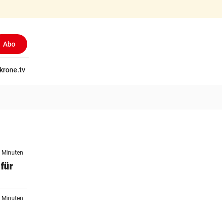
Abo
tschaft
krone.tv
Wissen
Gericht
Kolumnen
Freizeit
Reise
Ti
7 Minuten
 für
7 Minuten