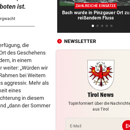
Vor Oman havarierter Tanker
boten ist.
ZAHLREICHE EINSÄTZE
Ölkatastrophe droht
Bach wurde in Pinzgauer Ort zu
reißendem Fluss
Bergwacht
„VERSTEHE ICH NICHT“
vor 
ÖFB-Kicker Wimmer packt ü
Morddrohungen aus
NEWSLETTER
erfügung, die
ABSCHIED AUS ENGLAND
vor 
m Ort des Geschehens
Spanien-Star Rodri vor Wec
ern, in einem
zum FC Barcelona
 weiter: „Würden wir
2 JAHRE LANG GETESTET
vor 
n Rahmen bei Weitem
Drei Steirer tüfteln an der i
gs aggressiv. Mehr als
Boxershort
eit eines
Tirol News
ichterung in diesem
DRAMATISCHE RETTUNG
vor 
Topinformiert über die Nachricht
e und „dann der Sommer
„In der Wohnung war es ver
aus Tirol
und stockfinster“
se
E-Mail
CONFERENCE LEAGUE
vor 