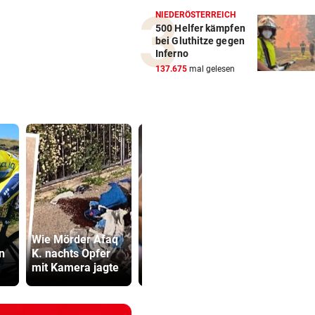
NIEDERÖSTERREICH
500 Helfer kämpfen
bei Gluthitze gegen
Inferno
137.675
mal gelesen
Katzentöter
Wie Mörder Afaq
Spanien-Star
Anwalt: „Ni
n
K. nachts Opfer
Rodri vor Wechsel
viel Hass
mit Kamera jagte
zum FC Barcelona
begegnet“