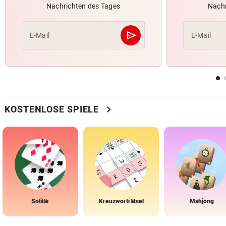
Nachrichten des Tages
Nachr
send
E-Mail
E-Mail
Abschicken
chevron_right
KOSTENLOSE SPIELE
Solitär
Kreuzworträtsel
Mahjong