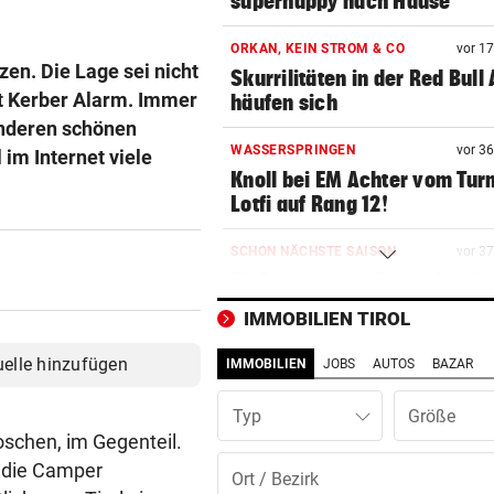
superhappy nach Hause“
ORKAN, KEIN STROM & CO
vor 1
zen. Die Lage sei nicht
Skurrilitäten in der Red Bull
ert Kerber Alarm. Immer
häufen sich
anderen schönen
WASSERSPRINGEN
vor 3
 im Internet viele
Knoll bei EM Achter vom Tur
Lotfi auf Rang 12!
SCHON NÄCHSTE SAISON
vor 3
F1-Boss verrät: Es wird mehr
Sprintrennen geben
IMMOBILIEN TIROL
FREISPRÜCHE REGEN AUF
vor ein
uelle hinzufügen
IMMOBILIEN
JOBS
AUTOS
BAZAR
Katzentöter-Anwalt: „Nie so 
Hass begegnet“
Typ
oschen, im Gegenteil.
TRUMP DROHT:
vor ein
h die Camper
Lange Haftstrafen für Berich