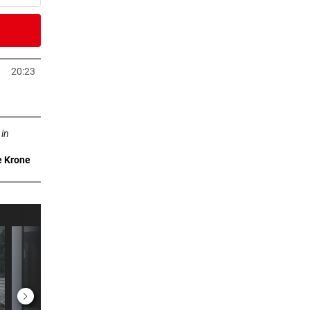
er Stunde
um
20:23
Tab öffnen
er Stunde
ffnen
 in
e Krone
er Stunde
er Stunde
al
2 Stunden