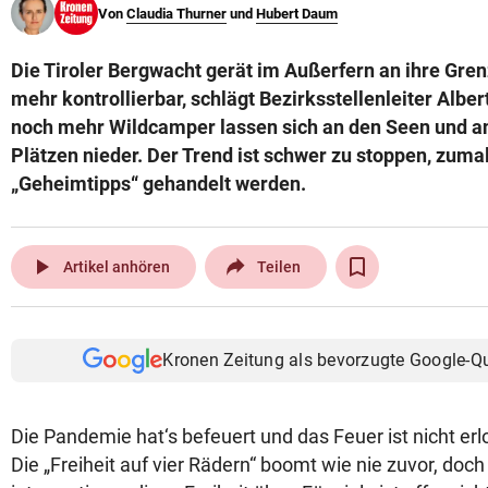
Von
Claudia Thurner
und
Hubert Daum
© Krone Multimedia GmbH & Co KG 2026
Muthgasse 2, 1190 Wien
Die Tiroler Bergwacht gerät im Außerfern an ihre Gren
mehr kontrollierbar, schlägt Bezirksstellenleiter Alb
noch mehr Wildcamper lassen sich an den Seen und 
Plätzen nieder. Der Trend ist schwer zu stoppen, zumal
„Geheimtipps“ gehandelt werden.
play_arrow
Artikel anhören
Teilen
Kronen Zeitung als bevorzugte Google-Q
Die Pandemie hat‘s befeuert und das Feuer ist nicht erl
Die „Freiheit auf vier Rädern“ boomt wie nie zuvor, doc