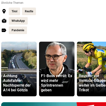
Ähnliche Themen
Tirol
Reutte
WhatsApp
Pandemie
Achtung
F1-Boss verrät: Es
Reusser vor
Autofahrer:
wird mehr
Ventoux-Etappe
Nachtsperre der
Sprintrennen
weiter im Gelbe
A14 bei Götzis
geben
Trikot