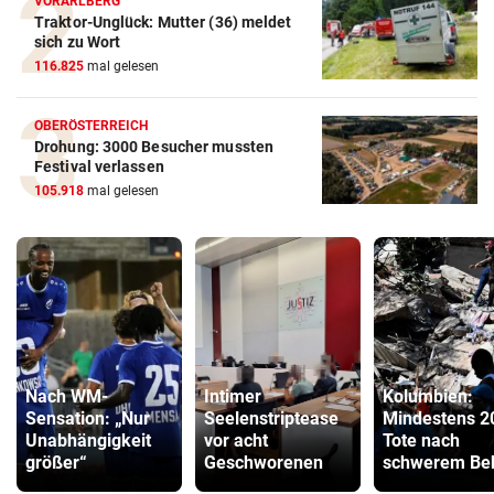
VORARLBERG
Traktor-Unglück: Mutter (36) meldet
sich zu Wort
116.825
mal gelesen
OBERÖSTERREICH
Drohung: 3000 Besucher mussten
Festival verlassen
105.918
mal gelesen
Nach WM-
Intimer
Kolumbien:
Sensation: „Nur
Seelenstriptease
Mindestens 2
Unabhängigkeit
vor acht
Tote nach
größer“
Geschworenen
schwerem Be