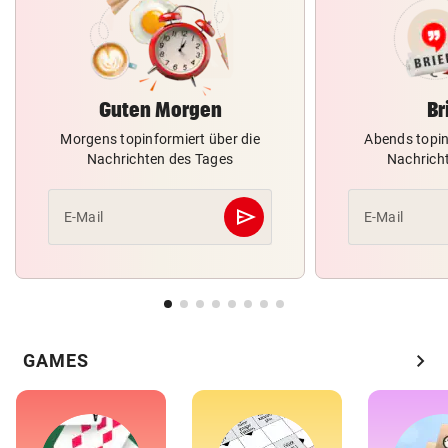
Guten Morgen
Br
Morgens topinformiert über die
Abends topin
Nachrichten des Tages
Nachrich
send
E-Mail
E-Mail
Abschicken
chevron_right
GAMES