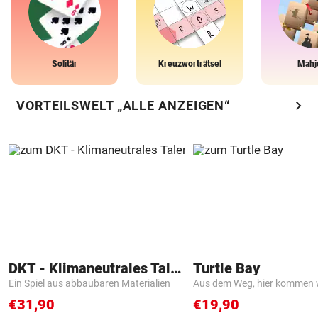
Solitär
Kreuzworträtsel
Mahj
chevron_right
VORTEILSWELT „ALLE ANZEIGEN“
DKT - Klimaneutrales Talent
Turtle Bay
Ein Spiel aus abbaubaren Materialien
Aus dem Weg, hier kommen w
€31,90
€19,90