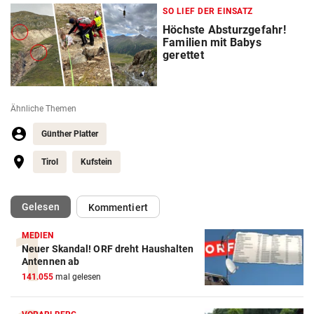
SO LIEF DER EINSATZ
Höchste Absturzgefahr!
Familien mit Babys
gerettet
Ähnliche Themen
Günther Platter
Tirol
Kufstein
(ausgewählt)
Gelesen
Kommentiert
MEDIEN
Neuer Skandal! ORF dreht Haushalten
Antennen ab
141.055
mal gelesen