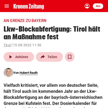
menu
account_circle
Navigation
Anmelden
Abo
close
Schließen
ein-/ausklappen
AN GRENZE ZU BAYERN
Abonnieren
Lkw-Blockabfertigung: Tirol hält
an Maßnahme fest
account_circle
arrow_right
Anmelden
Tirol
15.08.2022 11:56
pin_drop
arrow_right
Bundesland auswäh
Wien
play_arrow
Anhören
Teilen
bookmark
Merkliste
Von
Hubert Rauth
Suchbegriff
search
Vielfach kritisiert, vor allem von deutscher Seite,
eingeben
hält Tirol auch im kommenden Jahr an der Lkw-
Blockabfertigung an der bayrisch-österreichischen
Grenze bei Kufstein fest. Der Dosierkalender für