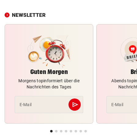
NEWSLETTER
Guten Morgen
Br
Morgens topinformiert über die
Abends topin
Nachrichten des Tages
Nachrich
send
E-Mail
E-Mail
Abschicken