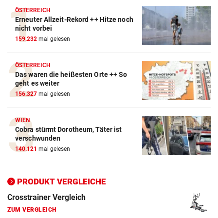
ÖSTERREICH
Erneuter Allzeit-Rekord ++ Hitze noch
nicht vorbei
Action-Cam Vergleich
159.232
mal gelesen
ZUM VERGLEICH
Crosstrainer Vergleich
ÖSTERREICH
Das waren die heißesten Orte ++ So
ZUM VERGLEICH
geht es weiter
156.327
mal gelesen
E-Bike Vergleich
ZUM VERGLEICH
WIEN
Cobra stürmt Dorotheum, Täter ist
Elektro-Scooter Vergleich
verschwunden
ZUM VERGLEICH
140.121
mal gelesen
Ergometer Vergleich
PRODUKT VERGLEICHE
ZUM VERGLEICH
Fahrrad Test
ZUM VERGLEICH