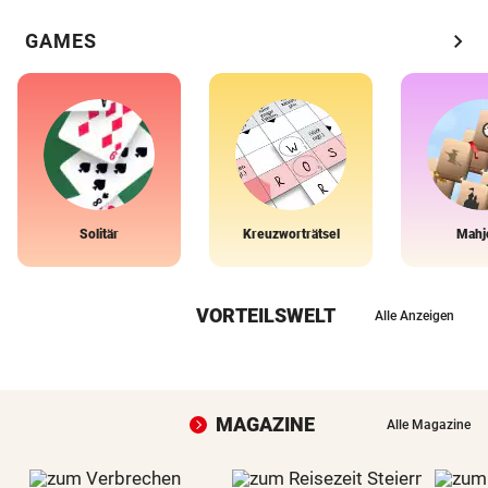
chevron_right
GAMES
Solitär
Kreuzworträtsel
Mahj
VORTEILSWELT
Alle Anzeigen
MAGAZINE
Alle Magazine