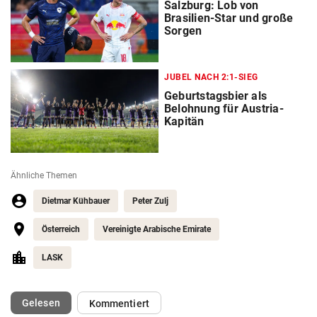
Salzburg: Lob von
Brasilien-Star und große
Sorgen
JUBEL NACH 2:1-SIEG
Geburtstagsbier als
Belohnung für Austria-
Kapitän
Ähnliche Themen
Dietmar Kühbauer
Peter Zulj
Österreich
Vereinigte Arabische Emirate
LASK
(ausgewählt)
Gelesen
Kommentiert