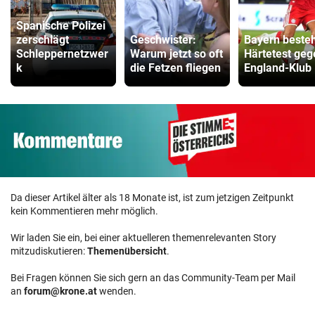
Spanische Polizei
zerschlägt
Geschwister:
Bayern beste
Schleppernetzwer
Warum jetzt so oft
Härtetest geg
k
die Fetzen fliegen
England-Klub
Da dieser Artikel älter als 18 Monate ist, ist zum jetzigen Zeitpunkt
kein Kommentieren mehr möglich.
Wir laden Sie ein, bei einer aktuelleren themenrelevanten Story
mitzudiskutieren:
Themenübersicht
.
Bei Fragen können Sie sich gern an das Community-Team per Mail
an
forum@krone.at
wenden.