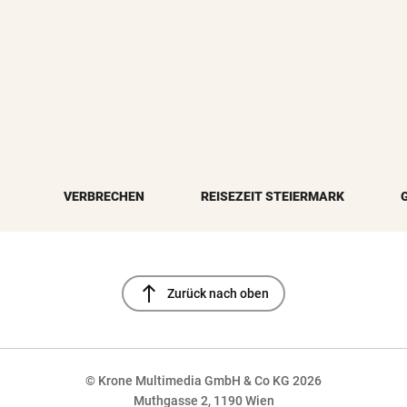
VERBRECHEN
REISEZEIT STEIERMARK
north
Zurück nach oben
© Krone Multimedia GmbH & Co KG 2026
Muthgasse 2, 1190 Wien