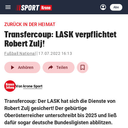
menu
account_circle
Navigation
Anmelden
Abo
close
Schließen
ein-/ausklappen
ZURÜCK IN DER HEIMAT
Abonnieren
Transfercoup: LASK verpflichtet
Robert Zulj!
account_circle
arrow_right
Anmelden
Fußball National
17.07.2022 16:13
pin_drop
arrow_right
Bundesland auswäh
Wien
play_arrow
Anhören
Teilen
bookmark
Merkliste
Von
krone Sport
Suchbegriff
search
Transfercoup: Der LASK hat sich die Dienste von
eingeben
Robert Zulj gesichert! Der gebürtige
Oberösterreicher unterschreibt bis 2025 und ließ
dafür sogar deutsche Bundesligisten abblitzen.