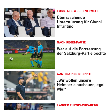
FUSSBALL-WELT ENTZWEIT
Überraschende
Unterstützung für Gianni
Infantino
NACH REGENPAUSE
Wer auf die Fortsetzung
der Salzburg-Partie pochte
GAK-TRAINER BRENNT:
„Wir wollen unsere
Heimserie ausbauen, egal
wie!“
LANGER EUROPACUPABEND