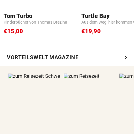
Tom Turbo
Turtle Bay
Kinderbücher von Thomas Brezina
Aus dem Weg, hier kommen w
€15,00
€19,90
chevron_right
VORTEILSWELT MAGAZINE