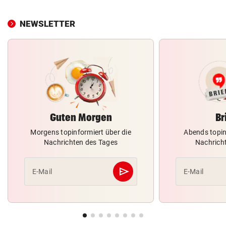
NEWSLETTER
Guten Morgen
Br
Morgens topinformiert über die
Abends topin
Nachrichten des Tages
Nachrich
send
E-Mail
E-Mail
Abschicken