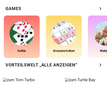
chevron_right
GAMES
Solitär
Kreuzworträtsel
Mahj
chevron_right
VORTEILSWELT „ALLE ANZEIGEN“