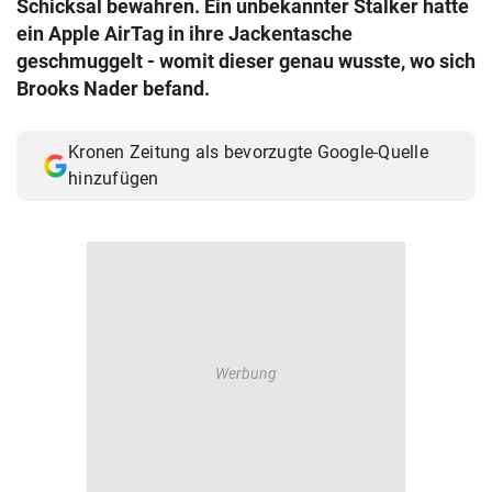
Schicksal bewahren. Ein unbekannter Stalker hatte
© Krone Multimedia GmbH & Co KG 2026
ein Apple AirTag in ihre Jackentasche
Muthgasse 2, 1190 Wien
geschmuggelt - womit dieser genau wusste, wo sich
Brooks Nader befand.
Kronen Zeitung als bevorzugte Google-Quelle
hinzufügen