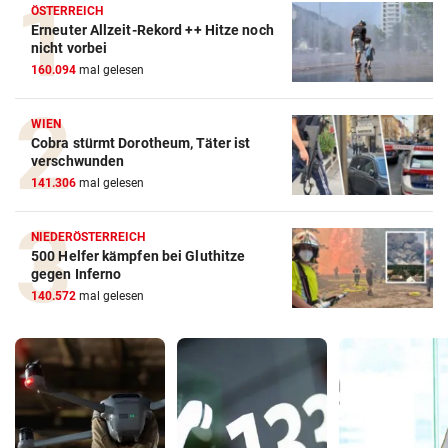
ÖSTERREICH
Erneuter Allzeit-Rekord ++ Hitze noch
nicht vorbei
160.094
mal gelesen
WIEN
Cobra stürmt Dorotheum, Täter ist
verschwunden
141.306
mal gelesen
NIEDERÖSTERREICH
500 Helfer kämpfen bei Gluthitze
gegen Inferno
140.572
mal gelesen