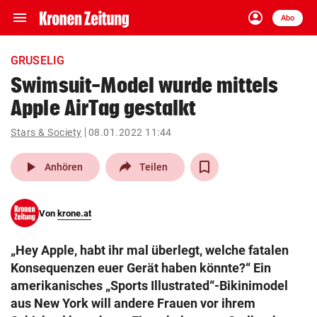
menu
account_circle
Navigation
Anmelden
Abo
close
Schließen
ein-/ausklappen
GRUSELIG
Abonnieren
Swimsuit-Model wurde mittels
Apple AirTag gestalkt
account_circle
arrow_right
Anmelden
Stars & Society
08.01.2022 11:44
pin_drop
arrow_right
Bundesland auswäh
Wien
play_arrow
Anhören
Teilen
bookmark
Merkliste
Von
krone.at
Suchbegriff
search
„Hey Apple, habt ihr mal überlegt, welche fatalen
eingeben
Konsequenzen euer Gerät haben könnte?“ Ein
amerikanisches „Sports Illustrated“-Bikinimodel
aus New York will andere Frauen vor ihrem