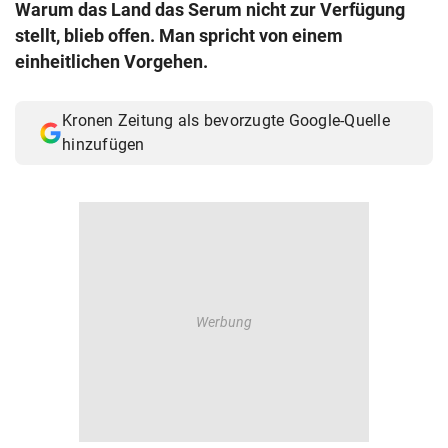
Warum das Land das Serum nicht zur Verfügung
© Krone Multimedia GmbH & Co KG 2026
stellt, blieb offen. Man spricht von einem
Muthgasse 2, 1190 Wien
einheitlichen Vorgehen.
Kronen Zeitung als bevorzugte Google-Quelle
hinzufügen