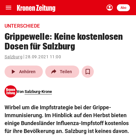
menu
account_circle
Navigation
Anmelden
Abo
close
Schließen
ein-/ausklappen
UNTERSCHIEDE
Abonnieren
Grippewelle: Keine kostenlosen
Dosen für Salzburg
account_circle
arrow_right
Anmelden
Salzburg
28.09.2021 11:00
pin_drop
arrow_right
Bundesland auswäh
Wien
play_arrow
Anhören
Teilen
bookmark
Merkliste
Von
Salzburg-Krone
Suchbegriff
search
Wirbel um die Impfstrategie bei der Grippe-
eingeben
Immunisierung. Im Hinblick auf den Herbst bieten
einige Bundesländer Influenza-Impfstoff kostenlos
für ihre Bevölkerung an. Salzburg ist keines davon.