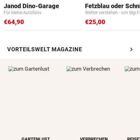
Janod Dino-Garage
Fetzblau oder Schn
Für kleine Autofans
Wetter verstehen - von Sigi F
€64,90
€25,00
chevron_right
VORTEILSWELT MAGAZINE
GARTENLUST
VERBRECHEN
REISE