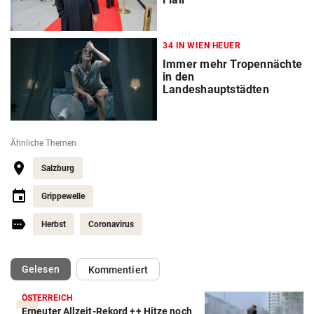
34 IN WIEN HEUER
Immer mehr Tropennächte
in den
Landeshauptstädten
Ähnliche Themen
Salzburg
Grippewelle
Herbst
Coronavirus
(ausgewählt)
Gelesen
Kommentiert
ÖSTERREICH
Erneuter Allzeit-Rekord ++ Hitze noch