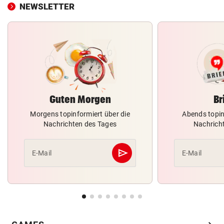
NEWSLETTER
Guten Morgen
Br
Morgens topinformiert über die
Abends topin
Nachrichten des Tages
Nachrich
send
E-Mail
E-Mail
Abschicken