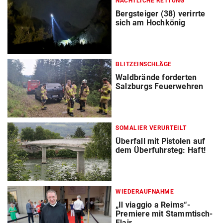
NÄCHTLICHE RETTUNG
Bergsteiger (38) verirrte
sich am Hochkönig
BLITZEINSCHLÄGE
Waldbrände forderten
Salzburgs Feuerwehren
SOMALIER VERURTEILT
Überfall mit Pistolen auf
dem Überfuhrsteg: Haft!
WIEDERAUFNAHME
„Il viaggio a Reims“-
Premiere mit Stammtisch-
Flair