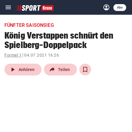
menu
account_circle
Navigation
Anmelden
Abo
close
Schließen
ein-/ausklappen
FÜNFTER SAISONSIEG
Abonnieren
König Verstappen schnürt den
Spielberg-Doppelpack
account_circle
arrow_right
Anmelden
Formel 1
04.07.2021 16:26
pin_drop
arrow_right
Bundesland auswäh
Wien
play_arrow
Anhören
Teilen
bookmark
Merkliste
Suchbegriff
search
eingeben