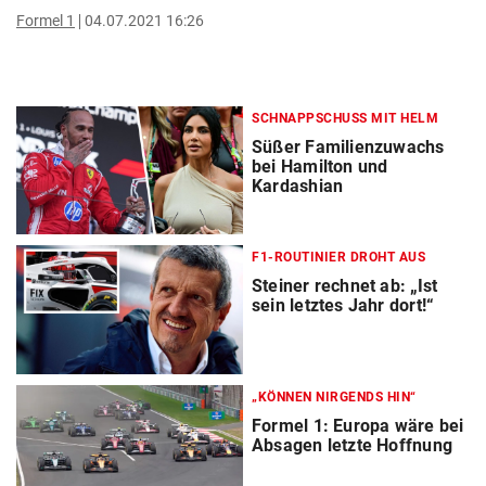
Formel 1
04.07.2021 16:26
SCHNAPPSCHUSS MIT HELM
Süßer Familienzuwachs
bei Hamilton und
Kardashian
F1-ROUTINIER DROHT AUS
Steiner rechnet ab: „Ist
sein letztes Jahr dort!“
„KÖNNEN NIRGENDS HIN“
Formel 1: Europa wäre bei
Absagen letzte Hoffnung