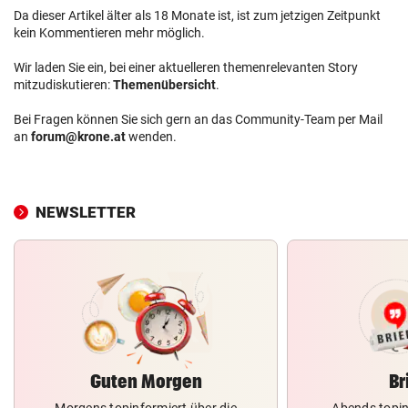
Da dieser Artikel älter als 18 Monate ist, ist zum jetzigen Zeitpunkt
kein Kommentieren mehr möglich.
Wir laden Sie ein, bei einer aktuelleren themenrelevanten Story
mitzudiskutieren:
Themenübersicht
.
Bei Fragen können Sie sich gern an das Community-Team per Mail
an
forum@krone.at
wenden.
NEWSLETTER
Guten Morgen
Br
Morgens topinformiert über die
Abends topin