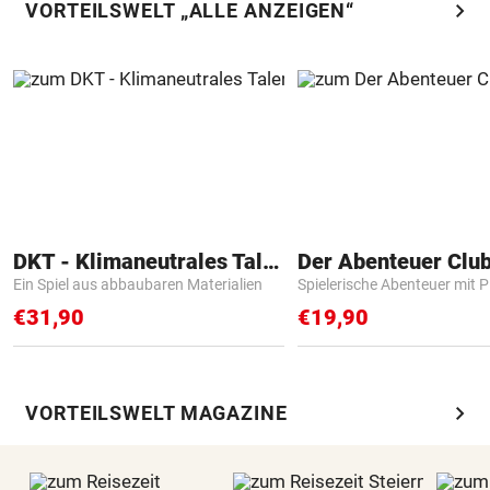
chevron_right
VORTEILSWELT „ALLE ANZEIGEN“
DKT - Klimaneutrales Talent
Der Abenteuer Clu
Ein Spiel aus abbaubaren Materialien
Spielerische Abenteuer mit P
€31,90
€19,90
chevron_right
VORTEILSWELT MAGAZINE