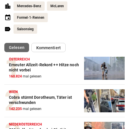
Mercedes-Benz
McLaren
Formel-1-Rennen
Saisonsieg
(ausgewählt)
Gelesen
Kommentiert
ÖSTERREICH
Erneuter Allzeit-Rekord ++ Hitze noch
Action-Cam Vergleich
nicht vorbei
160.824
mal gelesen
ZUM VERGLEICH
Crosstrainer Vergleich
WIEN
Cobra stürmt Dorotheum, Täter ist
ZUM VERGLEICH
verschwunden
142.235
mal gelesen
E-Bike Vergleich
ZUM VERGLEICH
NIEDERÖSTERREICH