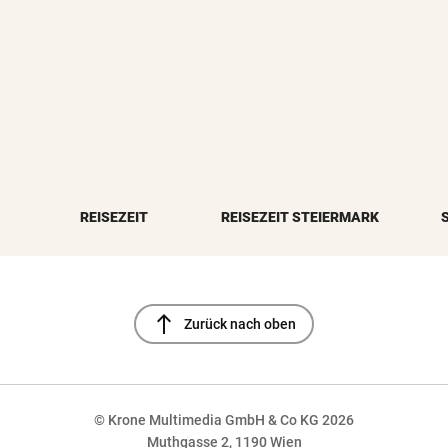
REISEZEIT
REISEZEIT STEIERMARK
north
Zurück nach oben
© Krone Multimedia GmbH & Co KG 2026
Muthgasse 2, 1190 Wien