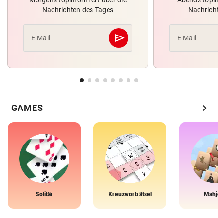
Nachrichten des Tages
Nachrich
send
E-Mail
E-Mail
Abschicken
chevron_right
GAMES
Solitär
Kreuzworträtsel
Mahj