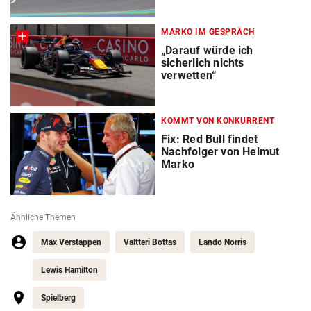
MARKO IM GESPRÄCH
„Darauf würde ich
sicherlich nichts
verwetten“
KOMMT VON KONKURRENT
Fix: Red Bull findet
Nachfolger von Helmut
Marko
Ähnliche Themen
Max Verstappen
Valtteri Bottas
Lando Norris
Lewis Hamilton
Spielberg