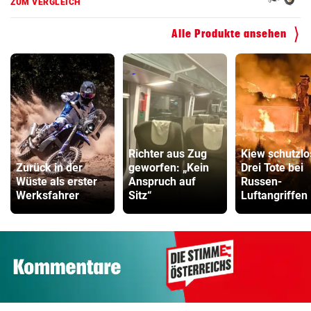
ZUM VERGLEICH
Alle Produkte ansehen
Richter aus Zug
Kiew schutzlo
Zurück in der
geworfen: „Kein
Drei Tote bei
Wüste als erster
Anspruch auf
Russen-
Werksfahrer
Sitz“
Luftangriffen