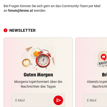
Bei Fragen können Sie sich gern an das Community-Team per Mail
an
forum@krone.at
wenden.
NEWSLETTER
Guten Morgen
Br
Morgens topinformiert über die
Abends topin
Nachrichten des Tages
Nachrich
send
E-Mail
E-Mail
Abschicken