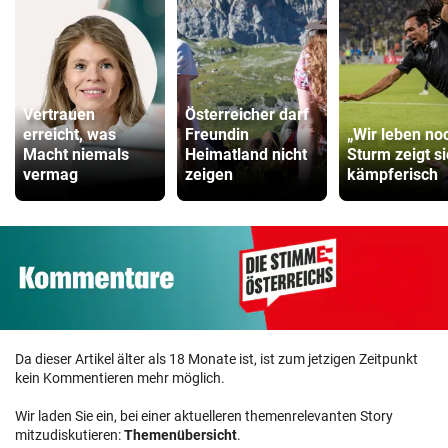
Vertrauen
Österreicher darf
erreicht, was
Freundin
„Wir leben no
Macht niemals
Heimatland nicht
Sturm zeigt s
vermag
zeigen
kämpferisch
Da dieser Artikel älter als 18 Monate ist, ist zum jetzigen Zeitpunkt
kein Kommentieren mehr möglich.
Wir laden Sie ein, bei einer aktuelleren themenrelevanten Story
mitzudiskutieren:
Themenübersicht
.