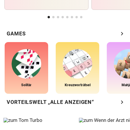
chevron_right
GAMES
Solitär
Kreuzworträtsel
Mahj
chevron_right
VORTEILSWELT „ALLE ANZEIGEN“