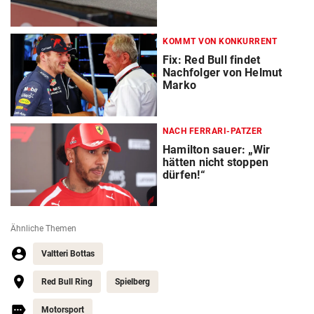
KOMMT VON KONKURRENT
Fix: Red Bull findet
Nachfolger von Helmut
Marko
NACH FERRARI-PATZER
Hamilton sauer: „Wir
hätten nicht stoppen
dürfen!“
Ähnliche Themen
Valtteri Bottas
Red Bull Ring
Spielberg
Motorsport