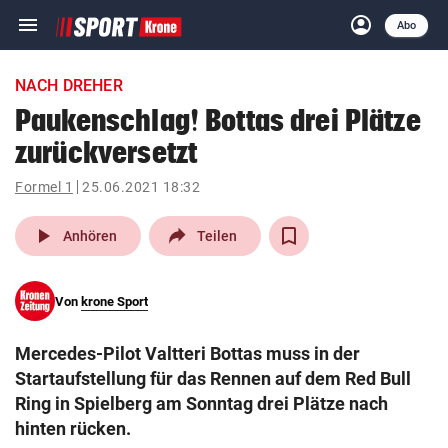
menu
account_circle
Navigation
Anmelden
Abo
close
Schließen
ein-/ausklappen
NACH DREHER
Abonnieren
Paukenschlag! Bottas drei Plätze
zurückversetzt
account_circle
arrow_right
Anmelden
Formel 1
25.06.2021 18:32
pin_drop
arrow_right
Bundesland auswäh
Wien
play_arrow
Anhören
Teilen
bookmark
Merkliste
Von
krone Sport
Suchbegriff
search
Mercedes-Pilot Valtteri Bottas muss in der
eingeben
Startaufstellung für das Rennen auf dem Red Bull
Ring in Spielberg am Sonntag drei Plätze nach
hinten rücken.