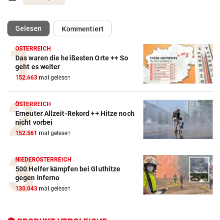
(ausgewählt)
Gelesen
Kommentiert
ÖSTERREICH
Das waren die heißesten Orte ++ So
Action-Cam Vergleich
geht es weiter
152.663
mal gelesen
ZUM VERGLEICH
Crosstrainer Vergleich
ÖSTERREICH
Erneuter Allzeit-Rekord ++ Hitze noch
ZUM VERGLEICH
nicht vorbei
152.561
mal gelesen
E-Bike Vergleich
ZUM VERGLEICH
NIEDERÖSTERREICH
500 Helfer kämpfen bei Gluthitze
Elektro-Scooter Vergleich
gegen Inferno
ZUM VERGLEICH
130.043
mal gelesen
Ergometer Vergleich
ZUM VERGLEICH