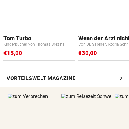
Tom Turbo
Kinderbücher von Thomas Brezina
Von Dr. Sabine Viktoria Schn
€15,00
€30,00
chevron_right
VORTEILSWELT MAGAZINE