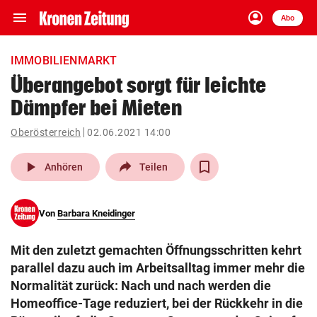
menu
account_circle
Navigation
Anmelden
Abo
close
Schließen
ein-/ausklappen
IMMOBILIENMARKT
Abonnieren
Überangebot sorgt für leichte
Dämpfer bei Mieten
account_circle
arrow_right
Anmelden
Oberösterreich
02.06.2021 14:00
pin_drop
arrow_right
Bundesland auswäh
Wien
play_arrow
Anhören
Teilen
bookmark
Merkliste
Von
Barbara Kneidinger
Suchbegriff
search
Mit den zuletzt gemachten Öffnungsschritten kehrt
eingeben
parallel dazu auch im Arbeitsalltag immer mehr die
Normalität zurück: Nach und nach werden die
Homeoffice-Tage reduziert, bei der Rückkehr in die