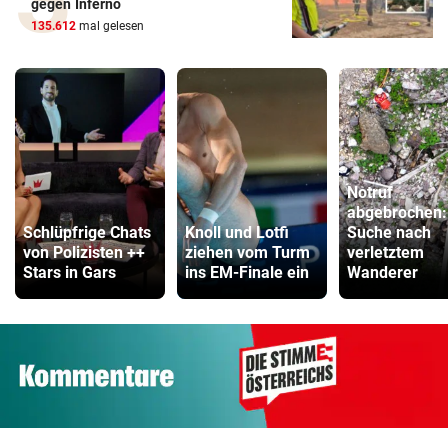
gegen Inferno
135.612
mal gelesen
Notruf
abgebrochen:
Schlüpfrige Chats
Knoll und Lotfi
Suche nach
von Polizisten ++
ziehen vom Turm
verletztem
Stars in Gars
ins EM-Finale ein
Wanderer