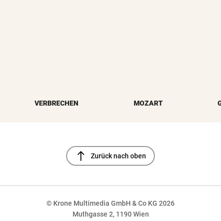
VERBRECHEN
MOZART
north
Zurück nach oben
© Krone Multimedia GmbH & Co KG 2026
Muthgasse 2, 1190 Wien