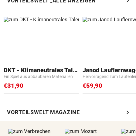
chevron_right
VORTEILSWELT „ALLE ANZEIGEN“
DKT - Klimaneutrales Talent
Janod Lauflernwa
Ein Spiel aus abbaubaren Materialien
Hervorragend zum Laufenle
€31,90
€59,90
chevron_right
VORTEILSWELT MAGAZINE