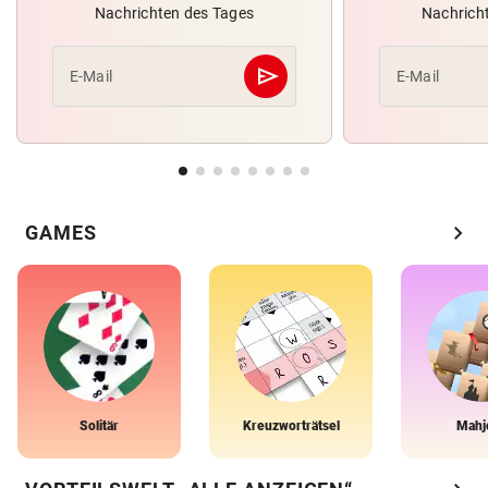
Nachrichten des Tages
Nachrich
send
E-Mail
E-Mail
Abschicken
chevron_right
GAMES
Solitär
Kreuzworträtsel
Mahj