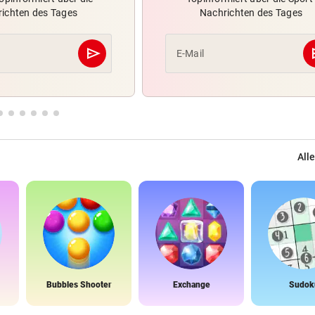
ichten des Tages
Nachrichten des Tages
send
s
E-Mail
Abschicken
Alle
Bubbles Shooter
Exchange
Sudok