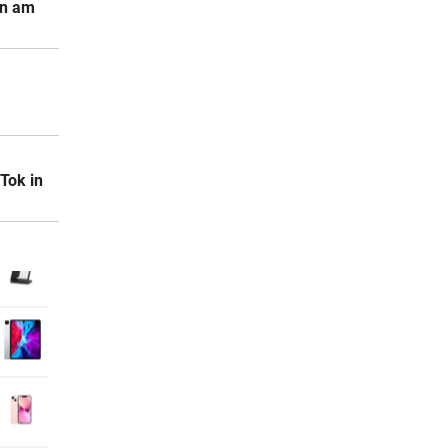
on am
Tok in