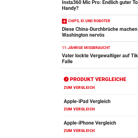
Insta360 Mic Pro: Endlich guter T
Apple-iPad Vergleich
Handy?
ZUM VERGLEICH
CHIPS, KI UND ROBOTER
Apple-iPhone Vergleich
Diese China-Durchbrüche machen
ZUM VERGLEICH
Washington nervös
Apple Macbook Vergleich
11-JÄHRIGE MISSBRAUCHT
Vater lockte Vergewaltiger auf Tik
ZUM VERGLEICH
Falle
Bluetooth Lautsprecher Vergleich
ZUM VERGLEICH
PRODUKT VERGLEICHE
DSL Speedtest
ZUM VERGLEICH
Fernseher Vergleich
ZUM VERGLEICH
Fritz Repeater Vergleich