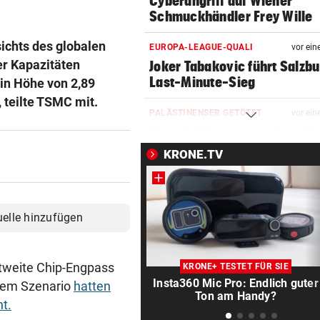
Cyberangriff auf Wiener
Schmuckhändler Frey Wille
ichts des globalen
EUROPA-LEAGUE-QUALI
vor ein
er Kapazitäten
Joker Tabakovic führt Salzbu
Last-Minute-Sieg
in Höhe von 2,89
, teilte TSMC mit.
PALÄSTINENSER GETÖTET
vor ein
Erste Anklage gegen Israeli s
Gaza-Krieg
KRONE.TV
STIMMEN ZUM SPIEL
vor ein
Sportboss Katzer: „Fahren
superhappy nach Hause“
uelle hinzufügen
ORKAN, KEIN STROM & CO
vor 
Skurrilitäten in der Red Bull
ltweite Chip-Engpass
KRONE+ TESTET FÜR SIE
häufen sich
Insta360 Mic Pro: Endlich guter
esem Szenario
hatten
Ton am Handy?
t.
WASSERSPRINGEN
vor 