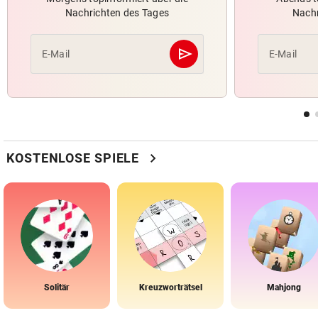
Nachrichten des Tages
Nachr
send
E-Mail
E-Mail
Abschicken
chevron_right
KOSTENLOSE SPIELE
Solitär
Kreuzworträtsel
Mahjong