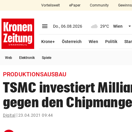
Vorteilswelt
ePaper
Community
Gewinns
close
Schließen
menu
Menü aufklappen
Do., 06.08.2026
29°C
Wien
Abonnieren
Krone+
Österreich
Wien
Politik
Star
account_circle
arrow_right
Anmelden
Web
Elektronik
Spiele
pin_drop
arrow_right
Bundesland auswäh
Wien
PRODUKTIONSAUSBAU
bookmark
Merkliste
TSMC investiert Milli
gegen den Chipmange
Suchbegriff
search
eingeben
Digital
23.04.2021 09:44