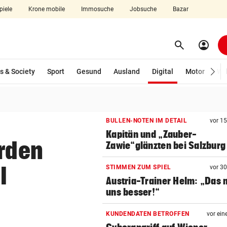
piele
Krone mobile
Immosuche
Jobsuche
Bazar
search
account_circle
Menü aufklappen
Suchen
(ausgewählt)
s & Society
Sport
Gesund
Ausland
Digital
Motor
Wir
len
BULLEN-NOTEN IM DETAIL
vor 1
Kapitän und „Zauber-
arden
Zawie“glänzten bei Salzburg
l
STIMMEN ZUM SPIEL
vor 3
Austria-Trainer Helm: „Das
uns besser!“
KUNDENDATEN BETROFFEN
vor ein