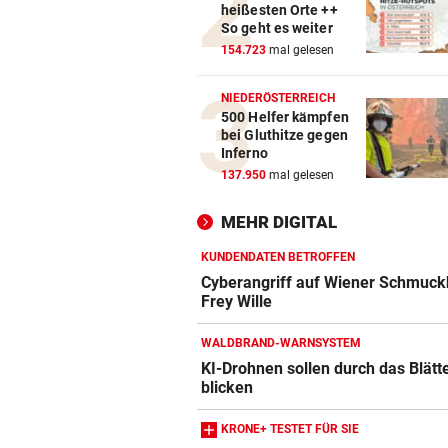
heißesten Orte ++
ABSCHIED AUS ENGLAND
vor 
So geht es weiter
Spanien-Star Rodri vor Wec
154.723
mal gelesen
zum FC Barcelona
NIEDERÖSTERREICH
2 JAHRE LANG GETESTET
vor 
500 Helfer kämpfen
Drei Steirer tüfteln an der i
bei Gluthitze gegen
Boxershort
Inferno
137.950
mal gelesen
DRAMATISCHE RETTUNG
vor 
„In der Wohnung war es ver
MEHR DIGITAL
und stockfinster“
KUNDENDATEN BETROFFEN
Cyberangriff auf Wiener Schmuck
Frey Wille
WALDBRAND-WARNSYSTEM
KI-Drohnen sollen durch das Blätt
blicken
Amazon-Kindle Vergleich
ZUM VERGLEICH
KRONE+ TESTET FÜR SIE