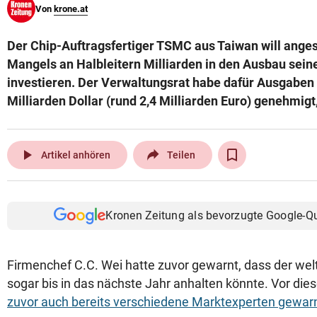
Von
krone.at
© Krone Multimedia GmbH & Co KG 2026
Muthgasse 2, 1190 Wien
Der Chip-Auftragsfertiger TSMC aus Taiwan will anges
Mangels an Halbleitern Milliarden in den Ausbau sein
investieren. Der Verwaltungsrat habe dafür Ausgaben 
Milliarden Dollar (rund 2,4 Milliarden Euro) genehmigt
play_arrow
Artikel anhören
Teilen
Kronen Zeitung als bevorzugte Google-Q
Firmenchef C.C. Wei hatte zuvor gewarnt, dass der we
sogar bis in das nächste Jahr anhalten könnte. Vor di
zuvor auch bereits verschiedene Marktexperten gewarn