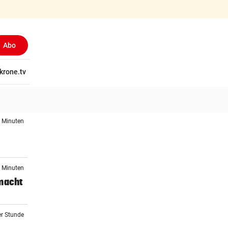
Abo
tschaft
krone.tv
Wissen
Gericht
Kolumnen
Freizeit
Reise
Ti
5 Minuten
0 Minuten
 macht
er Stunde