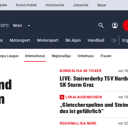
piele
Krone mobile
Immosuche
Jobsuche
Bazar
search
account_circle
Menü aufklappen
Suchen
30°C
Wien
ix
Motorsport
Wintersport
Ski Alpin
Handball
Eishocke
Er
(ausgewählt)
ropa League
International
Regionalliga
Unterhaus
Frauen
len
BUNDESLIGA IM TICKER
vor 1
LIVE: Steirerderby TSV Hartb
und
SK Sturm Graz
n
LOKALAUGENSCHEIN
vor 1
„Gletscherspalten und Stein
das ist gefährlich“
REGIONALLIGA NORD
vor 3