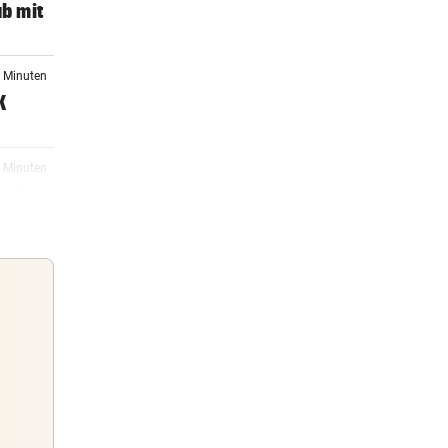
ub mit
8 Minuten
K
2 Minuten
uf Tod
8 Minuten
eude
2 Minuten
uch
Guten Morgen
Morgens topinformiert über die
16:30