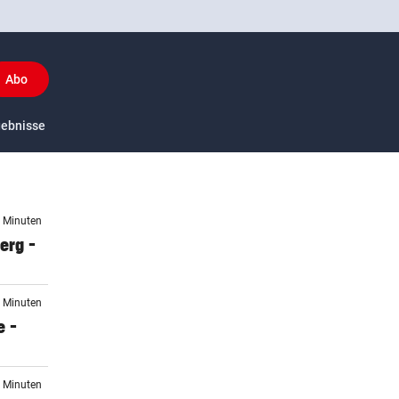
Abo
y
gebnisse
US-Sport
0 Minuten
erg –
5 Minuten
e –
2 Minuten