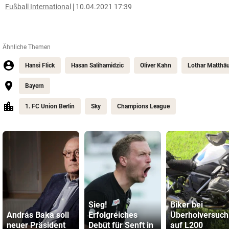
Fußball International
10.04.2021 17:39
Ähnliche Themen
Hansi Flick
Hasan Salihamidzic
Oliver Kahn
Lothar Matthä
Bayern
1. FC Union Berlin
Sky
Champions League
Sieg!
Biker bei
András Baka soll
Erfolgreiches
Überholversuch
neuer Präsident
Debüt für Senft in
auf L200