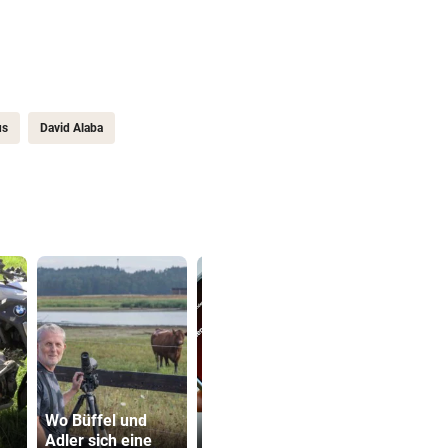
us
David Alaba
Betrüger knöpfte
Wo Büffel und
Tiroler (71)
Grapsch-V
Adler sich eine
kleines Vermögen
gegen steir