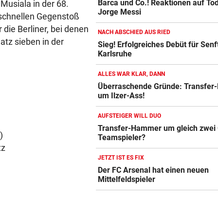
Barca und Co.! Reaktionen auf To
usiala in der 68.
Jorge Messi
 schnellen Gegenstoß
 die Berliner, bei denen
NACH ABSCHIED AUS RIED
atz sieben in der
Sieg! Erfolgreiches Debüt für Senft
Karlsruhe
ALLES WAR KLAR, DANN
Überraschende Gründe: Transfer
um Ilzer-Ass!
AUFSTEIGER WILL DUO
Transfer-Hammer um gleich zwei
)
Teamspieler?
tz
JETZT IST ES FIX
Der FC Arsenal hat einen neuen
Mittelfeldspieler