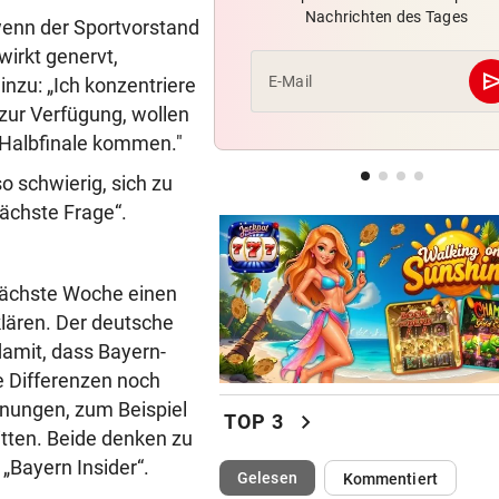
Nachrichten des Tages
„Stell dir vor, du holst mit R
 wenn der Sportvorstand
einen Titel“
wirkt genervt,
se
E-Mail
inzu: „Ich konzentriere
IM STEIRISCHEN REVIER
zur Verfügung, wollen
Vom „Juniorpartner“ zum gr
Halbfinale kommen."
Liga-Rivalen
so schwierig, sich zu
AFLE TOP-SPIEL:
ächste Frage“.
LIVE: Vienna Vikings treffen 
Wroclav Panthers
 nächste Woche einen
klären. Der deutsche
damit, dass Bayern-
e Differenzen noch
nungen, zum Beispiel
chevron_right
TOP 3
kitten. Beide denken zu
 „Bayern Insider“.
(ausgewählt)
Gelesen
Kommentiert