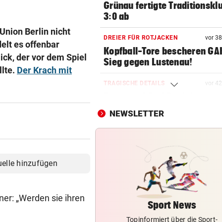
Grünau fertigte Traditionskl
3:0 ab
nion Berlin nicht
DREIER FÜR ROTJACKEN
vor 3
delt es offenbar
Kopfball-Tore bescheren GA
lick, der vor dem Spiel
Sieg gegen Lustenau!
llte.
Der Krach mit
TRAGISCHE DETAILS
vor 4
Barca und Co.! Reaktionen a
von Jorge Messi
NEWSLETTER
RED BULL SALZBURG
vor 4
Schwere Verletzung trübt Fr
über zweiten Sieg
uelle hinzufügen
AUFREGUNG IN OÖ-LIGA
vor 5
War dieser Unterhaus-Abbr
ner: „Werden sie ihren
wirklich notwendig?
Sport News
Topinformiert über die Sport-
NEO-RIEDER SCHWAB