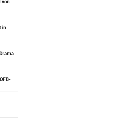
d von
 in
-Drama
 ÖFB-