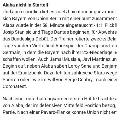
Alaba nicht in Startelf
Und auch sportlich lief es zuletzt nicht mehr ganz run
sich Bayern von Union Berlin mit einer bunt zusammeng
Alaba wurde in der 58. Minute eingetauscht - 1:1. Flick
Josip Stanisic und Tiago Dantas beginnen, für Abwehrsp
das Bundesliga-Debüt. Der Trainer rotierte zwecks Bel
Tage vor dem Viertelfinal-Rückspiel der Champions Leag
Germain, in dem die Bayern nach ihrer 2:3-Niederlage 
schaffen wollen. Auch Jamal Musiala, Javi Martinez un
Beginn auf, neben Alaba saßen Leroy Sane und Benjam
auf der Ersatzbank. Dazu fehlten zahlreiche Stars weg
Sperren oder - wie im Fall von Serge Gnabry - nach ein
Coronatest.
Nach einer unterhaltungsarmen ersten Hälfte brachte 
von Alaba, der im defensiven Mittelfeld Position bezog
Partie. Nach einer Pavard-Flanke konnte Union nicht en