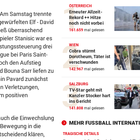
ÖSTERREICH
Erneuter Allzeit-
d! Am Samstag trennte
Rekord ++ Hitze
ewürfelten Elf - David
noch nicht vorbei
 ließ überraschend
161.659
mal gelesen
ieler Stanisic war es
WIEN
astungssteuerung drei
Cobra stürmt
ue bei Paris Saint-
Dorotheum, Täter ist
noch den Aufstieg
verschwunden
142.967
mal gelesen
d Bouna Sarr liefen zu
in Pavard zunächst
SALZBURG
en Verletzungen,
TV-Star geht mit
em positiven
Kanzler Stocker hart
ins Gericht
141.808
mal gelesen
auch die Einwechslung
MEHR FUSSBALL INTERNATI
, Bewegung in die
tscheidend klären,
TRAGISCHE DETAILS