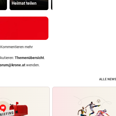
Heimat teilen
ab
Polizisten
ein Kommentieren mehr
skutieren:
Themenübersicht
.
forum@krone.at
wenden.
ALLE NEWS