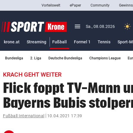
Vorteilswelt
ePaper
Community
Gewinns
close
Schließen
menu
Menü aufklappen
Sa., 08.08.2026
Abonnieren
(ausgewählt)
krone.at
Streaming
Fußball
Formel 1
Tennis
Sport-M
account_circle
arrow_right
Anmelden
Bundesliga
2. Liga
Deutsche Bundesliga
Champions League
Eu
pin_drop
arrow_right
Bundesland auswäh
Wien
KRACH GEHT WEITER
bookmark
Merkliste
Flick foppt TV-Mann 
Bayerns Bubis stolper
Suchbegriff
search
eingeben
Fußball International
10.04.2021 17:39