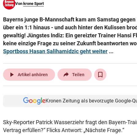
Von
krone Sport
© Krone Multimedia GmbH & Co KG 2026
Muthgasse 2, 1190 Wien
Bayerns junge B-Mannschaft kam am Samstag gegen U
über ein 1:1 hinaus - und auch hinter den Kulissen bro
gewaltig! Jüngstes Indiz: Ein gereizter Trainer Hansi F
keine einzige Frage zu seiner Zukunft beantworten wo
Sportboss Hasan Salihamidzic geht weiter
...
play_arrow
Artikel anhören
Teilen
Kronen Zeitung als bevorzugte Google-Q
Sky-Reporter Patrick Wasserziehr fragt den Bayern-Trai
Vertrag erfüllen?“ Flicks Antwort: „Nächste Frage.“