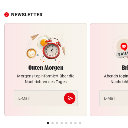
NEWSLETTER
Guten Morgen
Br
Morgens topinformiert über die
Abends topin
Nachrichten des Tages
Nachrich
send
E-Mail
E-Mail
Abschicken