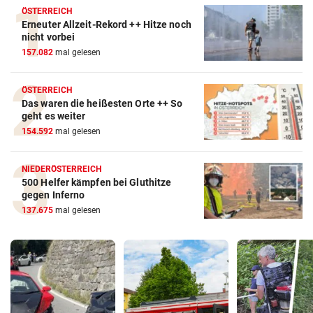
ÖSTERREICH
Erneuter Allzeit-Rekord ++ Hitze noch
nicht vorbei
157.082
mal gelesen
ÖSTERREICH
Das waren die heißesten Orte ++ So
geht es weiter
154.592
mal gelesen
NIEDERÖSTERREICH
500 Helfer kämpfen bei Gluthitze
gegen Inferno
137.675
mal gelesen