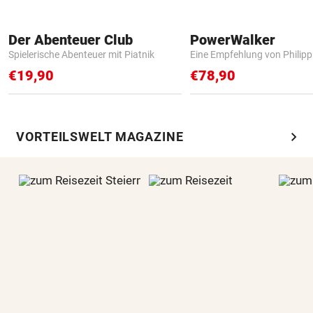
Der Abenteuer Club
PowerWalker
Spielerische Abenteuer mit Piatnik
Eine Empfehlung von Philip
€19,90
€78,90
chevron_right
VORTEILSWELT MAGAZINE