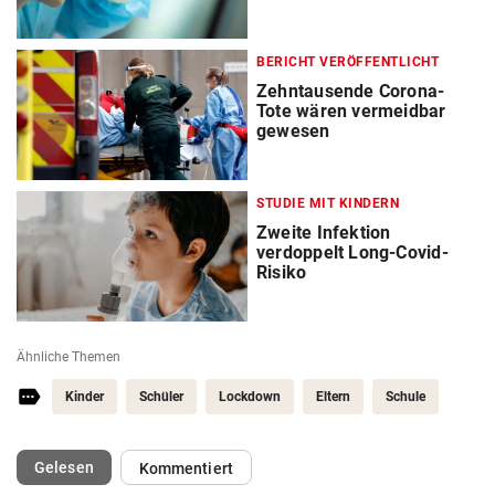
BERICHT VERÖFFENTLICHT
Zehntausende Corona-
Tote wären vermeidbar
gewesen
STUDIE MIT KINDERN
Zweite Infektion
verdoppelt Long-Covid-
Risiko
Ähnliche Themen
Kinder
Schüler
Lockdown
Eltern
Schule
(ausgewählt)
Gelesen
Kommentiert