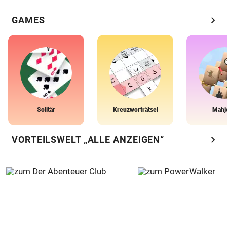
chevron_right
GAMES
Solitär
Kreuzworträtsel
Mahj
chevron_right
VORTEILSWELT „ALLE ANZEIGEN“