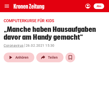
menu
account_circle
Navigation
Anmelden
Abo
close
Schließen
ein-/ausklappen
COMPUTERKURSE FÜR KIDS
Abonnieren
„Manche haben Hausaufgaben
davor am Handy gemacht“
account_circle
arrow_right
Anmelden
Coronavirus
26.02.2021 15:30
pin_drop
arrow_right
Bundesland auswäh
Wien
play_arrow
Anhören
Teilen
bookmark
Merkliste
Suchbegriff
search
eingeben