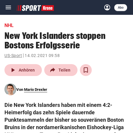
menu
account_circle
Navigation
Anmelden
Abo
close
Schließen
ein-/ausklappen
NHL
Abonnieren
New York Islanders stoppen
Bostons Erfolgsserie
account_circle
arrow_right
Anmelden
US-Sport
14.02.2021 09:58
pin_drop
arrow_right
Bundesland auswäh
Wien
play_arrow
Anhören
Teilen
bookmark
Merkliste
Von
Mario Drexler
Suchbegriff
search
Die New York Islanders haben mit einem 4:2-
eingeben
Heimerfolg das zehn Spiele dauernde
Punktesammeln der bisher so souveränen Boston
Bruins in der nordamerikanischen Eishockey-Liga