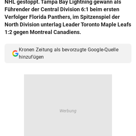
NHL gestoppt. Tampa Bay Lightning gewann als
© Krone Multimedia GmbH & Co KG 2026
Führender der Central Division 6:1 beim ersten
Muthgasse 2, 1190 Wien
Verfolger Florida Panthers, im Spitzenspiel der
North Division unterlag Leader Toronto Maple Leafs
1:2 gegen Montreal Canadiens.
Kronen Zeitung als bevorzugte Google-Quelle
hinzufügen