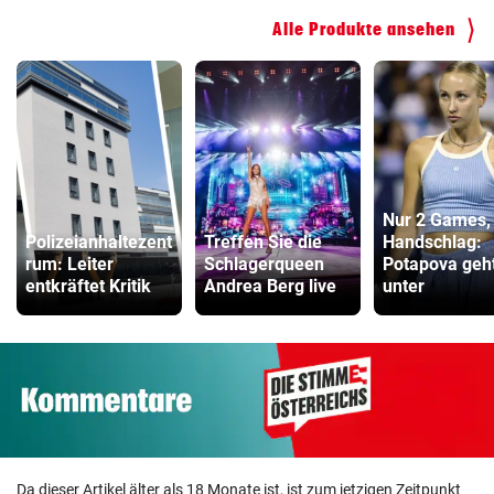
Alle Produkte ansehen
Nur 2 Games,
Polizeianhaltezent
Treffen Sie die
Handschlag:
rum: Leiter
Schlagerqueen
Potapova geh
entkräftet Kritik
Andrea Berg live
unter
Da dieser Artikel älter als 18 Monate ist, ist zum jetzigen Zeitpunkt