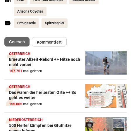
Arizona Coyotes
Erfolgsserie
Spitzenspiel
(ausgewählt)
Gelesen
Kommentiert
ÖSTERREICH
Erneuter Allzeit-Rekord ++ Hitze noch
nicht vorbei
Action-Cam Vergleich
157.751
mal gelesen
ZUM VERGLEICH
ÖSTERREICH
Crosstrainer Vergleich
Das waren die heißesten Orte ++ So
ZUM VERGLEICH
geht es weiter
155.065
mal gelesen
E-Bike Vergleich
ZUM VERGLEICH
NIEDERÖSTERREICH
500 Helfer kämpfen bei Gluthitze
Elektro-Scooter Vergleich
gegen Inferno