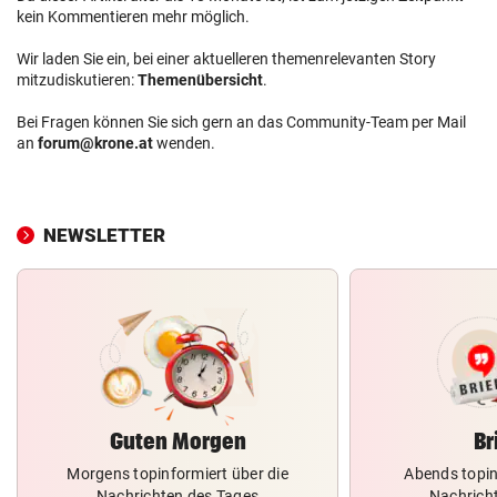
kein Kommentieren mehr möglich.
Wir laden Sie ein, bei einer aktuelleren themenrelevanten Story
mitzudiskutieren:
Themenübersicht
.
Bei Fragen können Sie sich gern an das Community-Team per Mail
an
forum@krone.at
wenden.
NEWSLETTER
Guten Morgen
Br
Morgens topinformiert über die
Abends topin
Nachrichten des Tages
Nachrich