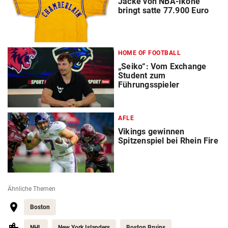
Jacke von NBA-Ikone
bringt satte 77.900 Euro
HOME OF FOOTBALL
„Seiko“: Vom Exchange
Student zum
Führungsspieler
AFLE
Vikings gewinnen
Spitzenspiel bei Rhein Fire
Ähnliche Themen
Boston
NHL
New York Islanders
Boston Bruins