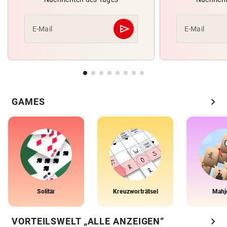
send
E-Mail
E-Mail
Abschicken
chevron_right
GAMES
Solitär
Kreuzworträtsel
Mahj
chevron_right
VORTEILSWELT „ALLE ANZEIGEN“