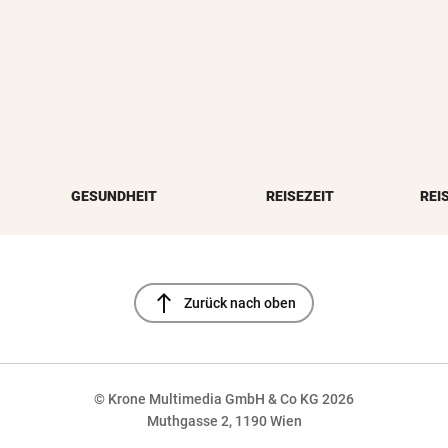
GESUNDHEIT
REISEZEIT
REI
north
Zurück nach oben
© Krone Multimedia GmbH & Co KG 2026
Muthgasse 2, 1190 Wien