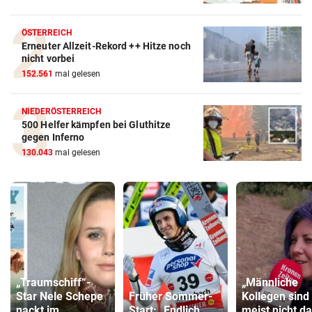
ÖSTERREICH
Erneuter Allzeit-Rekord ++ Hitze noch
nicht vorbei
152.561
mal gelesen
NIEDERÖSTERREICH
500 Helfer kämpfen bei Gluthitze
gegen Inferno
130.043
mal gelesen
„Traumschiff“-
„Männliche
Star Nele Schepe
Früher Sommer-
Kollegen sind
nackt im
Start: „Endlich
meist nicht d