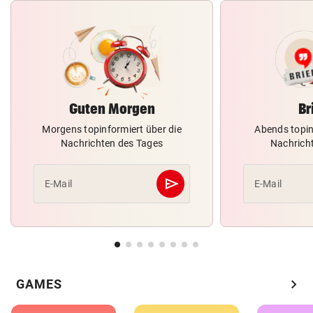
Guten Morgen
Br
Morgens topinformiert über die
Abends topin
Nachrichten des Tages
Nachrich
send
E-Mail
E-Mail
Abschicken
chevron_right
GAMES