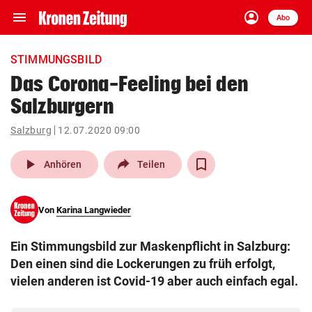
menu
account_circle
Navigation
Anmelden
Abo
close
Schließen
ein-/ausklappen
STIMMUNGSBILD
Abonnieren
Das Corona-Feeling bei den
Salzburgern
account_circle
arrow_right
Anmelden
Salzburg
12.07.2020 09:00
pin_drop
arrow_right
Bundesland auswäh
Wien
play_arrow
Anhören
Teilen
bookmark
Merkliste
Von
Karina Langwieder
Suchbegriff
search
Ein Stimmungsbild zur Maskenpflicht in Salzburg:
eingeben
Den einen sind die Lockerungen zu früh erfolgt,
vielen anderen ist Covid-19 aber auch einfach egal.