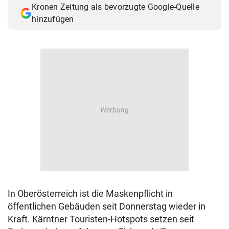
Kronen Zeitung als bevorzugte Google-Quelle
© Krone Multimedia GmbH & Co KG 2026
hinzufügen
Muthgasse 2, 1190 Wien
In Oberösterreich ist die Maskenpflicht in
öffentlichen Gebäuden seit Donnerstag wieder in
Kraft. Kärntner Touristen-Hotspots setzen seit