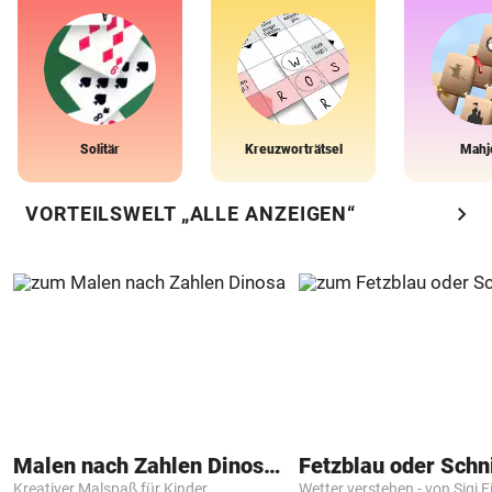
Solitär
Kreuzworträtsel
Mahj
chevron_right
VORTEILSWELT „ALLE ANZEIGEN“
Malen nach Zahlen Dinosaurier
Fetzblau oder Schn
Kreativer Malspaß für Kinder
Wetter verstehen - von Sigi F