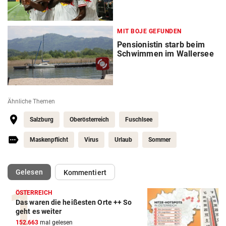
MIT BOJE GEFUNDEN
Pensionistin starb beim
Schwimmen im Wallersee
Ähnliche Themen
Salzburg
Oberösterreich
Fuschlsee
Maskenpflicht
Virus
Urlaub
Sommer
(ausgewählt)
Gelesen
Kommentiert
ÖSTERREICH
Das waren die heißesten Orte ++ So
geht es weiter
152.663
mal gelesen