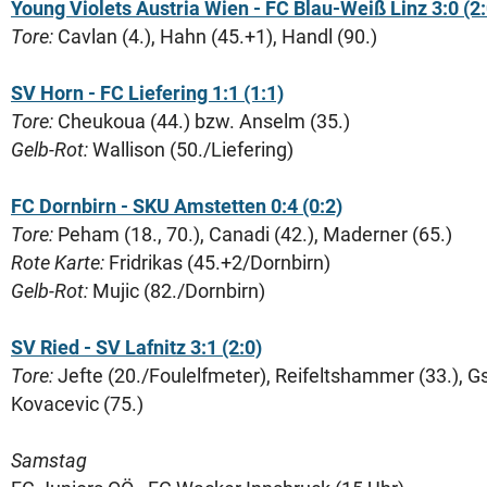
Young Violets Austria Wien - FC Blau-Weiß Linz 3:0 (2:
Tore:
Cavlan (4.), Hahn (45.+1), Handl (90.)
SV Horn - FC Liefering 1:1 (1:1)
Tore:
Cheukoua (44.) bzw. Anselm (35.)
Gelb-Rot:
Wallison (50./Liefering)
FC Dornbirn - SKU Amstetten 0:4 (0:2)
Tore:
Peham (18., 70.), Canadi (42.), Maderner (65.)
Rote Karte:
Fridrikas (45.+2/Dornbirn)
Gelb-Rot:
Mujic (82./Dornbirn)
SV Ried - SV Lafnitz 3:1 (2:0)
Tore:
Jefte (20./Foulelfmeter), Reifeltshammer (33.), G
Kovacevic (75.)
Samstag