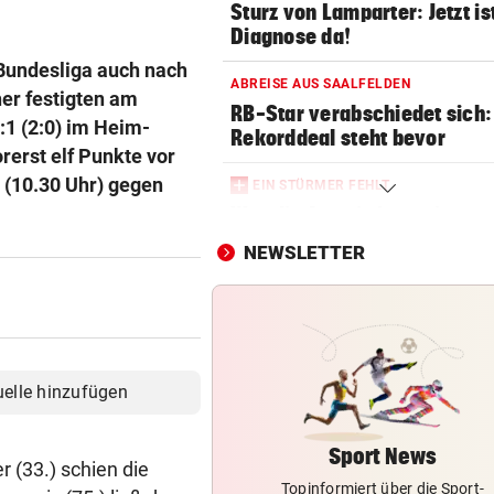
Sturz von Lamparter: Jetzt is
Diagnose da!
-Bundesliga auch nach
ABREISE AUS SAALFELDEN
er festigten am
RB-Star verabschiedet sich:
3:1 (2:0) im Heim-
Rekorddeal steht bevor
rerst elf Punkte vor
g (10.30 Uhr) gegen
EIN STÜRMER FEHLT
Was die Austria heute in
Rumänien erwartet
NEWSLETTER
EIN KLUB MACHT ERNST
Sabitzer heiß begehrt – wird
zum Knackpunkt?
OSV-DUO IN PARIS
uelle hinzufügen
Knoll und Lotfi ziehen vom T
ins EM-Finale ein
Sport News
 (33.) schien die
Topinformiert über die Sport-
FITNESS-TEST BESTANDEN