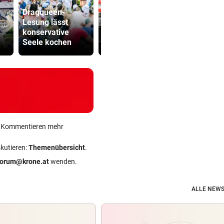
Dragqueen-
Lesung lässt
Unfall auf
SPÖ und Ö
konservative
Bahnübergang:
wollen die
Seele kochen
Pkw-Lenker tot
Lederer au
ein Kommentieren mehr
skutieren:
Themenübersicht
.
forum@krone.at
wenden.
ALLE NEWS