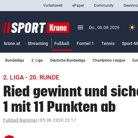
Vorteilswelt
ePaper
Community
Gewinns
close
Schließen
menu
Menü aufklappen
Do., 06.08.2026
Abonnieren
(ausgewählt)
krone.at
Streaming
Fußball
Formel 1
Tennis
Sport-M
account_circle
arrow_right
Anmelden
Bundesliga
2. Liga
Deutsche Bundesliga
Champions League
Eu
pin_drop
arrow_right
Bundesland auswäh
Wien
2. LIGA - 20. RUNDE
bookmark
Merkliste
Ried gewinnt und siche
1 mit 11 Punkten ab
Suchbegriff
search
eingeben
Fußball National
05.06.2020 22:17