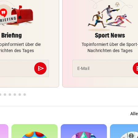
Briefing
Sport News
opinformiert über die
Topinformiert über die Sport
ichten des Tages
Nachrichten des Tages
send
s
E-Mail
Abschicken
Alle