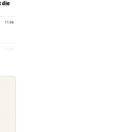
t die
11:06
11:00
10:56
 Geld
10:43
urm
Guten Morgen
Morgens topinformiert über die
10:38