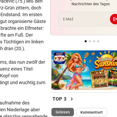
vacevic (75.) ließ den
Nachrichten des Tages
Weißhaidinger kann an
z-Grün zittern, doch
Leichtathletik-EM teilnehme
-Endstand. Im ersten
se
E-Mail
 gut organisierte Gäste
EINE INTERNE LÖSUNG
rachte ein Elfmeter:
Pioneers Vorarlberg kennen 
Jefte am Fuß. Der
neuen Headcoach
s Tüchtigen im linken
RAUS AUS KOMFORTZONE
h dran (20.).
„Der nächste Schritt“:
Olympiasieger „geht fremd“
ams, das nun zwölf der
enz eines Titel-
 Kopf von
drängt und wuchtig zum
chevron_right
TOP 3
deraufnahme des
den Niederlage aber
(ausgewählt)
Gelesen
Kommentiert
te glanzlos verwaltende