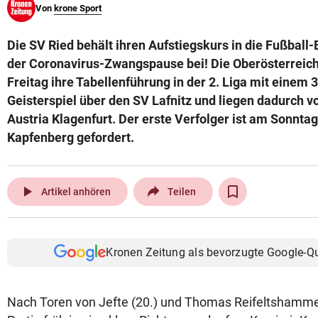
Von
krone Sport
© Krone Multimedia GmbH & Co KG 2026
Muthgasse 2, 1190 Wien
Die SV Ried behält ihren Aufstiegskurs in die Fußball
der Coronavirus-Zwangspause bei! Die Oberösterreich
Freitag ihre Tabellenführung in der 2. Liga mit einem 
Geisterspiel über den SV Lafnitz und liegen dadurch vo
Austria Klagenfurt. Der erste Verfolger ist am Sonnta
Kapfenberg gefordert.
play_arrow
Artikel anhören
Teilen
Kronen Zeitung als bevorzugte Google-Q
Nach Toren von Jefte (20.) und Thomas Reifeltshammer