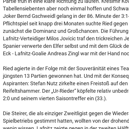
Partie früh in eine klare Richtung zu laufen. Kresimir Ko
Tabellensiebenten aber noch einmal hoffen und Schwar
Joker Bernd Gschweidl gelang in der 86. Minute der 3:1
Pflichtspiel seit knapp drei Monaten suchte Ried gegen
zunächst die Dominanz und Großchancen. Die Führung b
Lafnitz-Verteidiger Milos Jovicic traf den trickreichen 
Spanier verwerte den Elfer selbst und mit dem Glück de
Eck - Lafnitz-Goalie Andreas Zingl war mit der Hand noc
Ried agierte in der Folge mit der Souveränität eines Te
jüngsten 13 Partien gewonnen hat. Und mit der Konsequ
Aspiranten: Stefan Nutz zirkelte einen Freistoß auf den
Reifeltshammer. Der „Ur-Rieder“ köpfelte relativ unbe
2:0 und seinem vierten Saisontreffer ein (33.).
Die Steirer, die als einziger Zweitligist gegen die Wie
Spielbetriebs gestimmt hatten, wollten von der drohen
wenig wissen. Lafnitz zeigte gegen in der zweiten Hälf