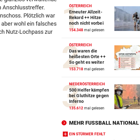
ÖSTERREICH
 Anschlusstreffer.
Erneuter Allzeit-
nschoss. Plötzlich war
Rekord ++ Hitze
e aber wohl ein falsches
noch nicht vorbei
154.348
mal gelesen
ach Nutz-Lochpass zur
ÖSTERREICH
Das waren die
heißesten Orte ++
So geht es weiter
153.718
mal gelesen
NIEDERÖSTERREICH
500 Helfer kämpfen
bei Gluthitze gegen
Inferno
135.612
mal gelesen
MEHR FUSSBALL NATIONAL
EIN STÜRMER FEHLT