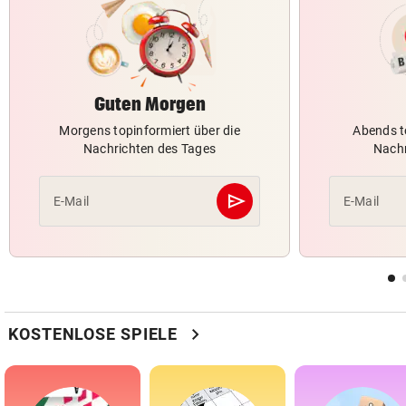
Guten Morgen
Morgens topinformiert über die
Abends t
Nachrichten des Tages
Nachr
send
E-Mail
E-Mail
Abschicken
chevron_right
KOSTENLOSE SPIELE