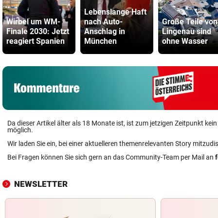
Lebenslange Haft
Wirbel um WM-
nach Auto-
Große Teile von
Finale 2030: Jetzt
Anschlag in
Lingenau sind
reagiert Spanien
München
ohne Wasser
Da dieser Artikel älter als 18 Monate ist, ist zum jetzigen Zeitpunkt k
möglich.
Wir laden Sie ein, bei einer aktuelleren themenrelevanten Story mitzudi
Bei Fragen können Sie sich gern an das Community-Team per Mail an
NEWSLETTER