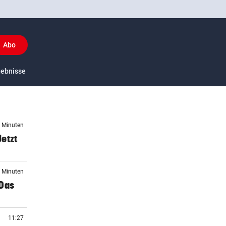
Abo
y
gebnisse
US-Sport
1 Minuten
etzt
9 Minuten
„Das
11:27