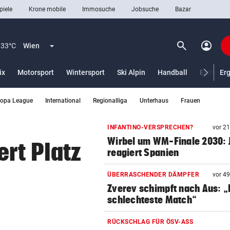
piele
Krone mobile
Immosuche
Jobsuche
Bazar
search
account_circle
Menü aufklappen
Suchen
33°C
Wien
ix
Motorsport
Wintersport
Ski Alpin
Handball
Eishocke
Er
ropa League
International
Regionalliga
Unterhaus
Frauen
len
INFANTINO-VERSPRECHEN?
vor 2
Wirbel um WM-Finale 2030: J
rt Platz
reagiert Spanien
ÜBERRASCHENDER DÄMPFER
vor 4
Zverev schimpft nach Aus: 
schlechteste Match“
RÜCKSCHLAG FÜR ÖSV-ASS