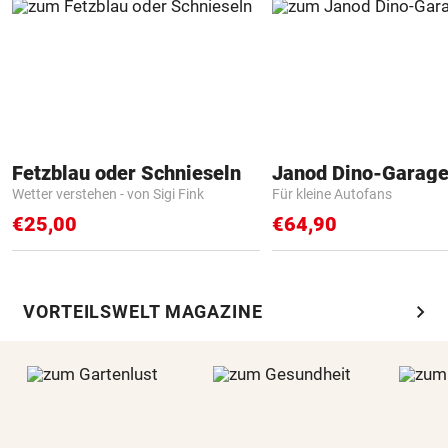
Fetzblau oder Schnieseln
Janod Dino-Garag
Wetter verstehen - von Sigi Fink
Für kleine Autofans
€25,00
€64,90
chevron_right
VORTEILSWELT MAGAZINE