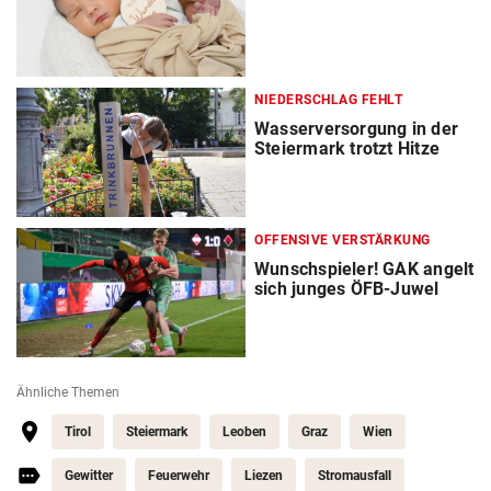
NIEDERSCHLAG FEHLT
Wasserversorgung in der
Steiermark trotzt Hitze
OFFENSIVE VERSTÄRKUNG
Wunschspieler! GAK angelt
sich junges ÖFB-Juwel
Ähnliche Themen
Tirol
Steiermark
Leoben
Graz
Wien
Gewitter
Feuerwehr
Liezen
Stromausfall