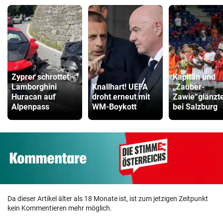
Zyprer schrottet
Kapitän und
Lamborghini
Knallhart! UEFA
„Zauber-
Huracan auf
droht erneut mit
Zawie“glänzt
Alpenpass
WM-Boykott
bei Salzburg
Da dieser Artikel älter als 18 Monate ist, ist zum jetzigen Zeitpunkt
kein Kommentieren mehr möglich.