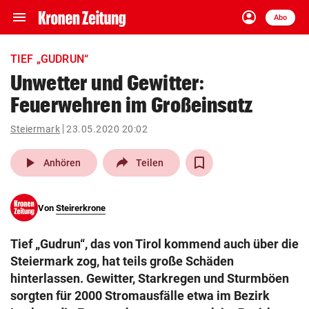
menu
account_circle
Navigation
Anmelden
Abo
close
Schließen
ein-/ausklappen
TIEF „GUDRUN“
Abonnieren
Unwetter und Gewitter:
Feuerwehren im Großeinsatz
account_circle
arrow_right
Anmelden
Steiermark
23.05.2020 20:02
pin_drop
arrow_right
Bundesland auswäh
Wien
play_arrow
Anhören
Teilen
bookmark
Merkliste
Von
Steirerkrone
Suchbegriff
search
Tief „Gudrun“, das von Tirol kommend auch über die
eingeben
Steiermark zog, hat teils große Schäden
hinterlassen. Gewitter, Starkregen und Sturmböen
sorgten für 2000 Stromausfälle etwa im Bezirk