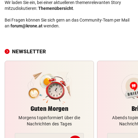
Wir laden Sie ein, bei einer aktuelleren themenrelevanten Story
mitzudiskutieren:
Themenübersicht
.
Bei Fragen können Sie sich gern an das Community-Team per Mail
an
forum@krone.at
wenden.
NEWSLETTER
Guten Morgen
Br
Morgens topinformiert über die
Abends topin
Nachrichten des Tages
Nachrich