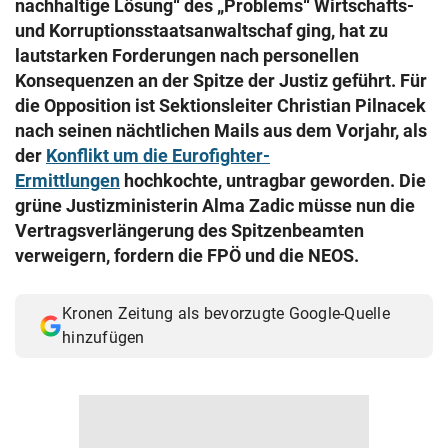
nachhaltige Lösung“ des „Problems“ Wirtschafts-
© Krone Multimedia GmbH & Co KG 2026
und Korruptionsstaatsanwaltschaf ging, hat zu
Muthgasse 2, 1190 Wien
lautstarken Forderungen nach personellen
Konsequenzen an der Spitze der Justiz geführt. Für
die Opposition ist Sektionsleiter Christian Pilnacek
nach seinen nächtlichen Mails aus dem Vorjahr, als
der
Konflikt um die Eurofighter-
Ermittlungen
hochkochte, untragbar geworden. Die
grüne Justizministerin Alma Zadic müsse nun die
Vertragsverlängerung des Spitzenbeamten
verweigern, fordern die FPÖ und die NEOS.
Kronen Zeitung als bevorzugte Google-Quelle
hinzufügen