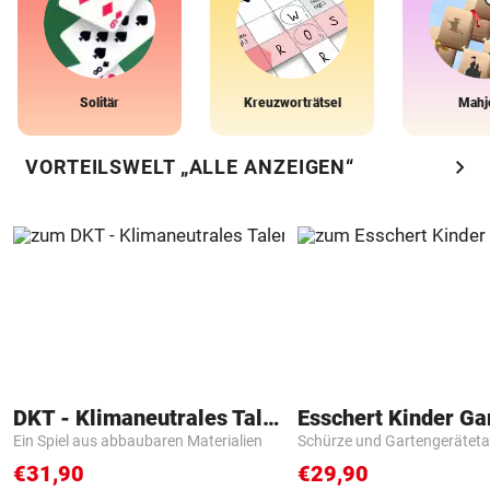
Solitär
Kreuzworträtsel
Mahj
chevron_right
VORTEILSWELT „ALLE ANZEIGEN“
DKT - Klimaneutrales Talent
Ein Spiel aus abbaubaren Materialien
Schürze und Gartengerätet
€31,90
€29,90