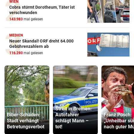
WIEN
Cobra stürmt Dorotheum, Täter ist
verschwunden
143.983
mal gelesen
MEDIEN
Neuer Skandal! ORF dreht 64.000
Gebührenzahlern ab
116.280
mal gelesen
Streit in Bremen:
Biber-Schäden:
Autofahrer
Franz Posch:
Stadt verhängt
schlägt Mann –
„Unheilbar sü
Betretungsverbot
tot!
nach guter Mu