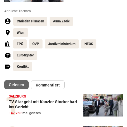
Ähnliche Themen
Christian Pilnacek
Alma Zadic
Wien
FPÖ
ÖVP
Justizministerium
NEOS
Eurofighter
Konflikt
(ausgewählt)
Gelesen
Kommentiert
SALZBURG
TV-Star geht mit Kanzler Stocker hart
ins Gericht
147.259
mal gelesen