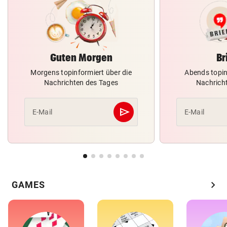
Guten Morgen
Br
Morgens topinformiert über die
Abends topin
Nachrichten des Tages
Nachrich
send
E-Mail
E-Mail
Abschicken
chevron_right
GAMES