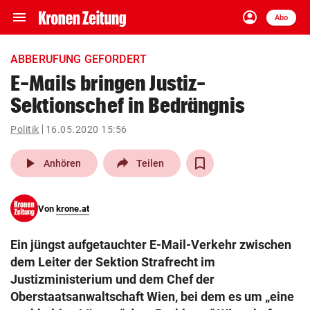
menu
account_circle
Navigation
Anmelden
Abo
close
Schließen
ein-/ausklappen
ABBERUFUNG GEFORDERT
Abonnieren
E-Mails bringen Justiz-
Sektionschef in Bedrängnis
account_circle
arrow_right
Anmelden
Politik
16.05.2020 15:56
pin_drop
arrow_right
Bundesland auswäh
Wien
play_arrow
Anhören
Teilen
bookmark
Merkliste
Von
krone.at
Suchbegriff
search
Ein jüngst aufgetauchter E-Mail-Verkehr zwischen
eingeben
dem Leiter der Sektion Strafrecht im
Justizministerium und dem Chef der
Oberstaatsanwaltschaft Wien, bei dem es um „eine