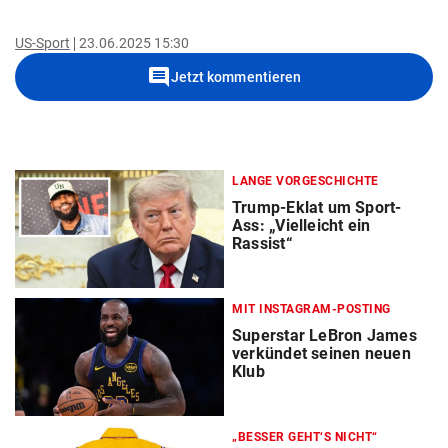
US-Sport
23.06.2025 15:30
comment
Jetzt kommentieren
LANGE VORGESCHICHTE
Trump-Eklat um Sport-
Ass: „Vielleicht ein
Rassist“
MIT INSTAGRAM-POSTING
Superstar LeBron James
verkündet seinen neuen
Klub
„BESSER GEHT‘S NICHT“