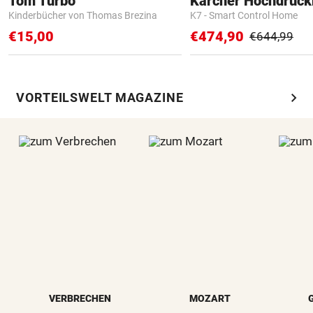
Tom Turbo
Kärcher Hochdruck
Kinderbücher von Thomas Brezina
K7 - Smart Control Home
€15,00
€474,90
€644,99
chevron_right
VORTEILSWELT MAGAZINE
VERBRECHEN
MOZART