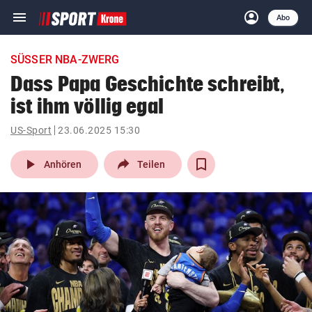
menu
account_circle
Navigation
Anmelden
Abo
close
Schließen
ein-/ausklappen
SÜSSER NBA-ZWERG
Abonnieren
Dass Papa Geschichte schreibt,
ist ihm völlig egal
account_circle
arrow_right
Anmelden
US-Sport
23.06.2025 15:30
pin_drop
arrow_right
Bundesland auswäh
Wien
play_arrow
Anhören
Teilen
bookmark
Merkliste
Suchbegriff
search
eingeben