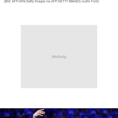
(Bild: AFP/APA/Getty Images via AFP/GETTY IMAGES/Justin Ford)