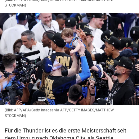
STOCKMAN)
(Bild: AFP/APA/Getty Images via AFP/GETTY IMAGES/MATTHEW
STOCKMAN)
Für die Thunder ist es die erste Meisterschaft seit
dem Umzug nach Oklahoma City, als Seattle