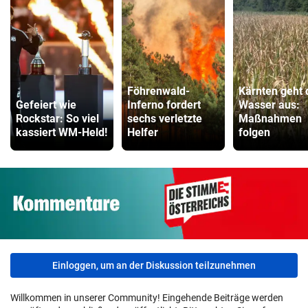
Fahrradanhänger Vergleich
ZUM VERGLEICH
Faszienrolle Vergleich
ZUM VERGLEICH
Föhrenwald-
Kärnten geht 
Gefeiert wie
Inferno fordert
Wasser aus:
Hoverboard Vergleich
Rockstar: So viel
sechs verletzte
Maßnahmen
kassiert WM-Held!
Helfer
folgen
ZUM VERGLEICH
Kinderfahrrad Vergleich
ZUM VERGLEICH
Einloggen, um an der Diskussion teilzunehmen
Willkommen in unserer Community! Eingehende Beiträge werden