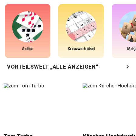
Solitär
Kreuzworträtsel
Mahj
chevron_right
VORTEILSWELT „ALLE ANZEIGEN“