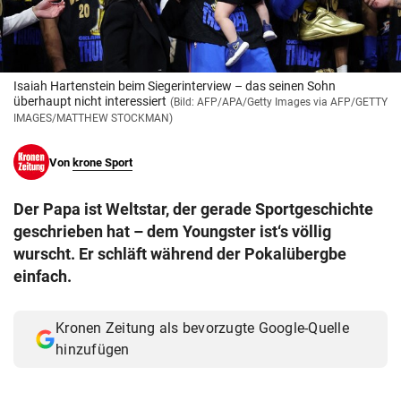
© Krone Multimedia GmbH & Co KG 2026
Muthgasse 2, 1190 Wien
Isaiah Hartenstein beim Siegerinterview – das seinen Sohn
überhaupt nicht interessiert
(Bild: AFP/APA/Getty Images via AFP/GETTY
IMAGES/MATTHEW STOCKMAN)
Von
krone Sport
Der Papa ist Weltstar, der gerade Sportgeschichte
geschrieben hat – dem Youngster ist‘s völlig
wurscht. Er schläft während der Pokalübergbe
einfach.
Kronen Zeitung als bevorzugte Google-Quelle
hinzufügen