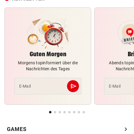
Guten Morgen
Br
Morgens topinformiert über die
Abends topin
Nachrichten des Tages
Nachrich
send
E-Mail
E-Mail
Abschicken
chevron_right
GAMES