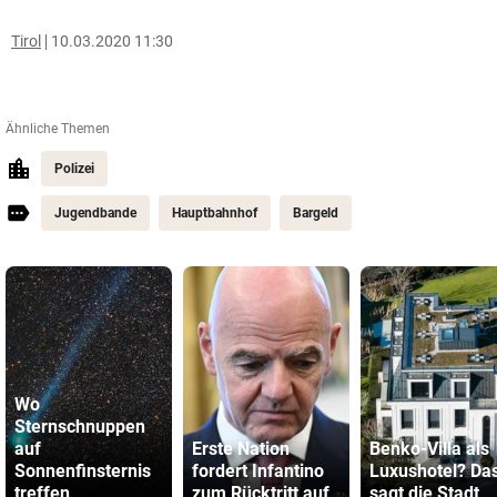
Tirol
10.03.2020 11:30
Ähnliche Themen
Polizei
Jugendbande
Hauptbahnhof
Bargeld
Wo
Sternschnuppen
auf
Erste Nation
Benko-Villa als
Sonnenfinsternis
fordert Infantino
Luxushotel? Da
treffen
zum Rücktritt auf
sagt die Stadt