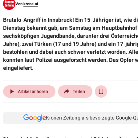
Von
krone.at
© Krone Multimedia GmbH & Co KG 2026
Muthgasse 2, 1190 Wien
Brutalo-Angriff in Innsbruck! Ein 15-Jähriger ist, wie d
Dienstag bekannt gab, am Samstag am Hauptbahnhof 
sechsköpfigen Jugendbande, darunter drei Österreiche
Jahre), zwei Türken (17 und 19 Jahre) und ein 17-jährig
bestohlen und dabei auch schwer verletzt worden. All
konnten laut Polizei ausgeforscht werden. Das Opfer w
eingeliefert.
play_arrow
Artikel anhören
Teilen
Kronen Zeitung als bevorzugte Google-Q