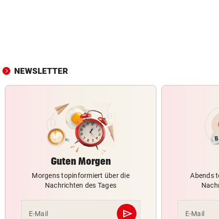
NEWSLETTER
Guten Morgen
Morgens topinformiert über die
Abends t
Nachrichten des Tages
Nachr
send
E-Mail
E-Mail
Abschicken