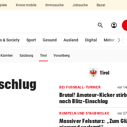
piele
Krone mobile
Immosuche
Jobsuche
Bazar
search
account_circle
Menü aufklappen
Suchen
s & Society
Sport
Gesund
Ausland
Digital
Motor
Wir
(ausgewählt)
Kärnten
Salzburg
Tirol
Vorarlberg
len
Tirol
schlug
BEI FUSSBALL-TURNIER
vor 1
Brutal! Amateur-Kicker stirb
nach Blitz-Einschlag
RUMPELN UND STAUBWOLKE
vor 2
Massiver Felssturz: „Zum Gl