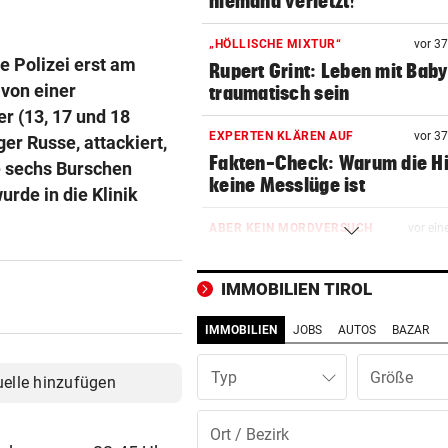
niemand verletzt!“
„HÖLLISCHE MIXTUR“
vor 3
ie Polizei erst am
Rupert Grint: Leben mit Bab
von einer
traumatisch sein
r (13, 17 und 18
EXPERTEN KLÄREN AUF
vor 3
er Russe, attackiert,
Fakten-Check: Warum die Hi
e sechs Burschen
keine Messlüge ist
urde in die Klinik
ABER KEIN MORDVERSUCH
vor ein
Messerstecher muss für zwe
Jahre ins Gefängnis
IMMOBILIEN TIROL
GELDKASSE GESTOHLEN
vor ein
IMMOBILIEN
JOBS
AUTOS
BAZAR
Einbruch bei Wasserrettung:
sind fassungslos“
Typ
uelle hinzufügen
78 FESTNAHMEN
vor ein
Spanische Polizei zerschläg