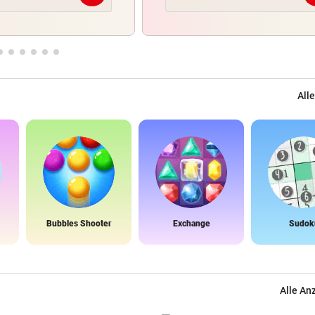
Alle
Bubbles Shooter
Exchange
Sudok
Alle An