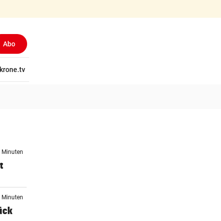
Abo
tschaft
krone.tv
Wissen
Gericht
Kolumnen
Freizeit
Reise
Ti
4 Minuten
t
7 Minuten
ück