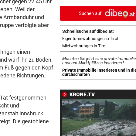
icher gegen 22.45 Uhr
Schleppernetzwerk
geben. Weil der
Suchen auf
ine Armbanduhr und
SPANIER POLTERN
vor ein
Gruppe verfolgte aber
Hat Ceuta-Chaos jetzt auch
Folgen für die WM 2030?
Schnellsuche auf dibeo.at:
in neuem 
Eigentumswohnungen in Tirol
WERDEN JETZT BEERDIGT
vor ein
in neuem Tab ö
Mietwohnungen in Tirol
hrigen einen
Niedrigwasser legte Kriegsto
Möchten Sie jetzt eine private Immobilie
und warf ihn zu Boden.
Budapest frei
unseren Marktplätzen inserieren?
m Fuß gegen den Kopf
Private Immobilie inserieren und in di
TIERSCHÜTZER GESCHOCKT
vor ein
in neuem Tab öffnen
durchschalten
hiedene Richtungen.
Mit Versorgung überfordert:
Schweine verendet
KRONE.TV
r Tat festgenommen
EINFUHREN STEIGEN
vor ein
scht und
Energieimport treibt Österre
anstalt Innsbruck
Handelsdefizit an
zeigt. Die gestohlene
REKORDMONAT FÜR RETTER
vor 