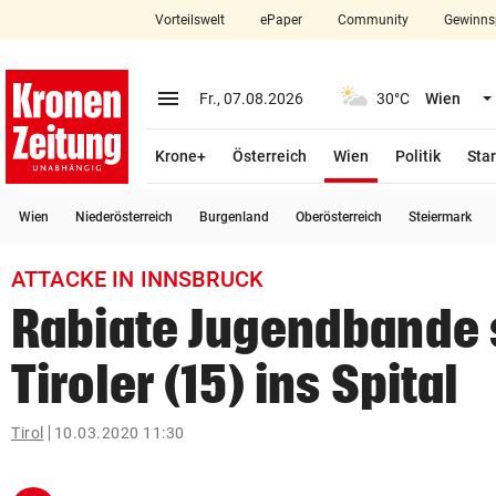
Vorteilswelt
ePaper
Community
Gewinns
close
Schließen
menu
Menü aufklappen
Fr., 07.08.2026
30°C
Wien
Abonnieren
(ausgewählt)
Krone+
Österreich
Wien
Politik
Star
account_circle
arrow_right
Anmelden
Wien
Niederösterreich
Burgenland
Oberösterreich
Steiermark
pin_drop
arrow_right
Bundesland auswäh
Wien
ATTACKE IN INNSBRUCK
bookmark
Merkliste
Rabiate Jugendbande 
Tiroler (15) ins Spital
Suchbegriff
search
eingeben
Tirol
10.03.2020 11:30