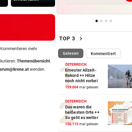
Lebensmittelpreise auf höch
Stand geklettert
AUSSAGE ÜBER KINDER
vor 
Steirische ÖVP-Chefin kritis
chevron_right
den Bundeskanzler
TOP 3
ein Kommentieren mehr
„WERMUTSTROPFEN“
vor 
(ausgewählt)
Gelesen
Kommentiert
Verletzter Salzburg-Kicker: 
skutieren:
Themenübersicht
.
Diagnose ist da!
ÖSTERREICH
forum@krone.at
wenden.
Erneuter Allzeit-
Rekord ++ Hitze
SPRICHT ÜBER FAMILIE
vor 
noch nicht vorbei
Royale Ehekrise? Das sagt
159.004
mal gelesen
Ehemann von Beatrice
ÖSTERREICH
Das waren die
heißesten Orte ++
So geht es weiter
156.115
mal gelesen