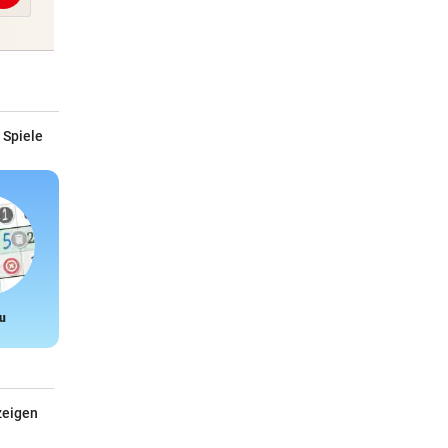
 Spiele
u
Snake
zeigen