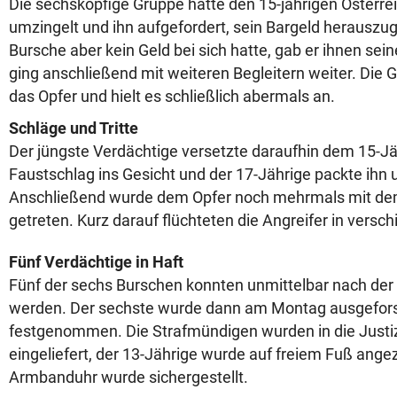
Die sechsköpfige Gruppe hatte den 15-jährigen Österre
umzingelt und ihn aufgefordert, sein Bargeld herauszu
Bursche aber kein Geld bei sich hatte, gab er ihnen se
ging anschließend mit weiteren Begleitern weiter. Die 
das Opfer und hielt es schließlich abermals an.
Schläge und Tritte
Der jüngste Verdächtige versetzte daraufhin dem 15-Jä
Faustschlag ins Gesicht und der 17-Jährige packte ihn 
Anschließend wurde dem Opfer noch mehrmals mit de
getreten. Kurz darauf flüchteten die Angreifer in versc
Fünf Verdächtige in Haft
Fünf der sechs Burschen konnten unmittelbar nach de
werden. Der sechste wurde dann am Montag ausgefor
festgenommen. Die Strafmündigen wurden in die Justiz
eingeliefert, der 13-Jährige wurde auf freiem Fuß ange
Armbanduhr wurde sichergestellt.