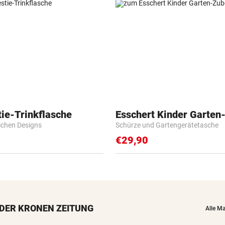
ie-Trinkflasche
Esschert Kinder Garten
lichen Designs
Schürze und Gartengerätetasche
€29,90
DER KRONEN ZEITUNG
Alle M