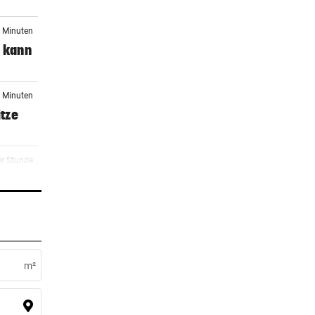
7 Minuten
y kann
7 Minuten
tze
er Stunde
i
er Stunde
 „Wir
m²
er Stunde
t