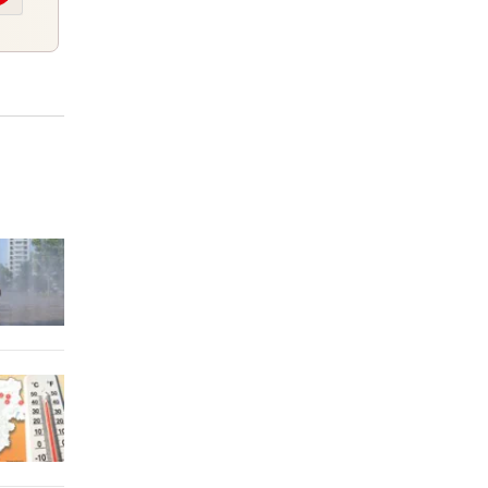
sten
2 Stunden
iert
2 Stunden
Die
2 Stunden