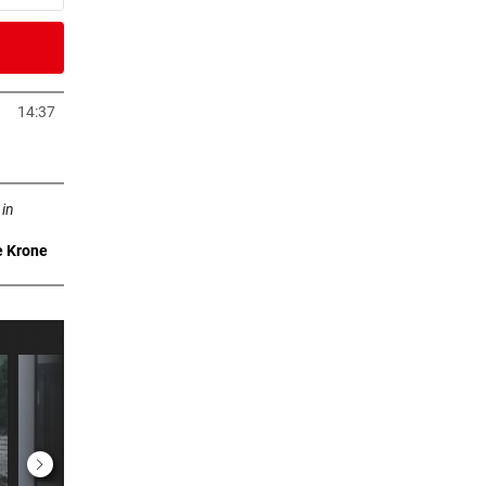
er Stunde
14:37
Tab öffnen
er Stunde
ffnen
te in
 in
e Krone
er Stunde
 400
er Stunde
ichs
2 Stunden