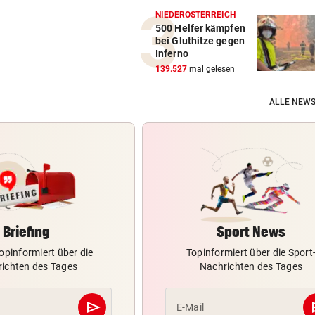
NIEDERÖSTERREICH
500 Helfer kämpfen
bei Gluthitze gegen
Inferno
139.527
mal gelesen
ALLE NEWS
Briefing
Sport News
opinformiert über die
Topinformiert über die Sport
ichten des Tages
Nachrichten des Tages
send
s
E-Mail
Abschicken