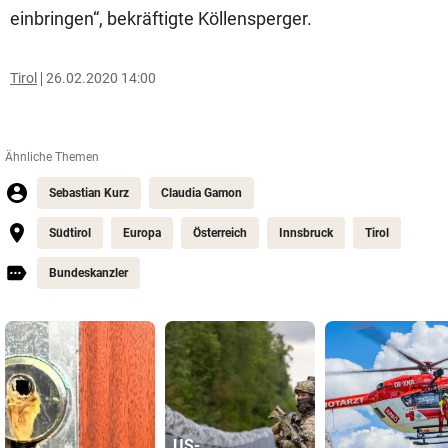
einbringen“, bekräftigte Köllensperger.
Tirol
26.02.2020 14:00
Ähnliche Themen
Sebastian Kurz
Claudia Gamon
Südtirol
Europa
Österreich
Innsbruck
Tirol
Bundeskanzler
US-