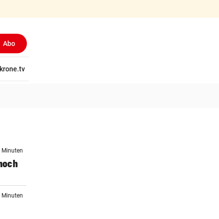
Abo
tschaft
krone.tv
Wissen
Gericht
Kolumnen
Freizeit
Reise
Ti
6 Minuten
noch
3 Minuten