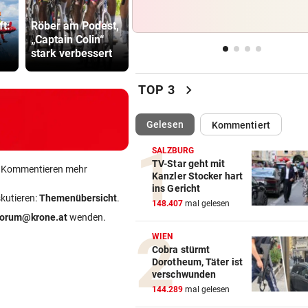
Frau entdeckte Einschussloc
Aufräumarbeiten
ihrem Auto
ft:
Röber am Podest,
im Schlamm: „Alle
Drohung: 3
„Captain Colin“
helfen
Besucher 
stark verbessert
zusammen“
Festival ve
JEDE 5. IST GEFÄHRDET
vor 
Armut: Kindererziehung kost
chevron_right
Frauen die Pension
TOP 3
MIT DROGEN IM GEPÄCK
vor 
(ausgewählt)
Gelesen
Kommentiert
Mädchen (8) von E-Scooter-
Fahrer niedergerast
SALZBURG
TV-Star geht mit
ein Kommentieren mehr
Kanzler Stocker hart
BEI FLUCHTVERSUCH
vor 
ins Gericht
skutieren:
Themenübersicht
.
Polizisten von Motorradfahre
148.407
mal gelesen
mitgeschleift
forum@krone.at
wenden.
WIEN
Cobra stürmt
Dorotheum, Täter ist
verschwunden
144.289
mal gelesen