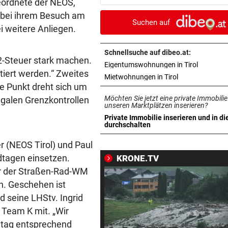
eordnete der NEOS,
abgelaufen ist …“
 bei ihrem Besuch am
Suchen auf
i weitere Anliegen.
„WUNDER IM ANMARSCH“
vor ein
Ö3-Star Gabi Hiller teilt
zuckersüße Baby-News
Schnellsuche auf dibeo.at:
2-Steuer stark machen.
in neuem 
Eigentumswohnungen in Tirol
tiert werden.“ Zweites
42 FLORIANI IM EINSATZ
vor ein
in neuem Tab ö
Mietwohnungen in Tirol
te Punkt dreht sich um
Schwammerlsucher in steil
Möchten Sie jetzt eine private Immobilie
llegalen Grenzkontrollen
Gelände gestürzt
unseren Marktplätzen inserieren?
Private Immobilie inserieren und in di
NACH ANSTURM AUF CEUTA
vor ein
in neuem Tab öffnen
durchschalten
Streit zwischen Rom und Mad
r (NEOS Tirol) und Paul
Brunner vermittelt
ndtagen einsetzen.
KRONE.TV
ZUR LAGE DER PARTEIEN
vor ein
or der Straßen-Rad-WM
FPÖ immer stärker, zieht je
n. Geschehen ist
die ÖVP-Reißleine?
d seine LHStv. Ingrid
 Team K mit. „Wir
AM HEIMWEG
vor ein
dtag entsprechend