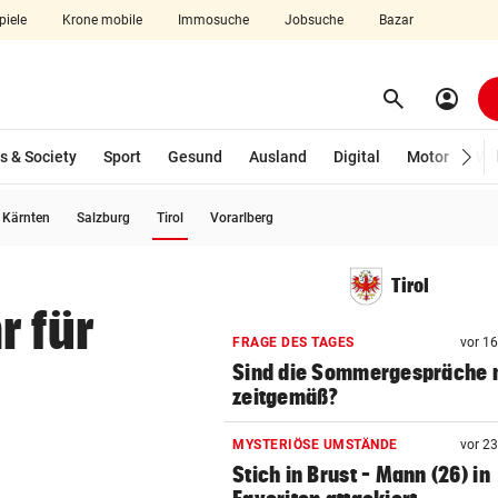
piele
Krone mobile
Immosuche
Jobsuche
Bazar
search
account_circle
Menü aufklappen
Suchen
s & Society
Sport
Gesund
Ausland
Digital
Motor
Wir
(ausgewählt)
Kärnten
Salzburg
Tirol
Vorarlberg
len
Tirol
r für
FRAGE DES TAGES
vor 1
Sind die Sommergespräche 
zeitgemäß?
MYSTERIÖSE UMSTÄNDE
vor 2
Stich in Brust – Mann (26) in