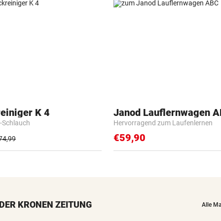
einiger K 4
Janod Lauflernwagen 
-Schlauch
Hervorragend zum Laufenlernen
€59,90
74,99
DER KRONEN ZEITUNG
Alle M