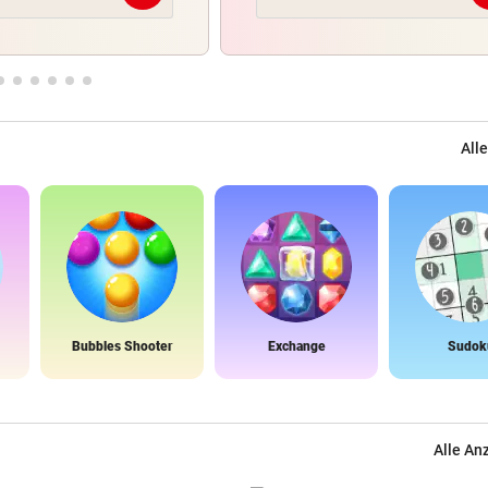
Alle
Bubbles Shooter
Exchange
Sudok
Alle An