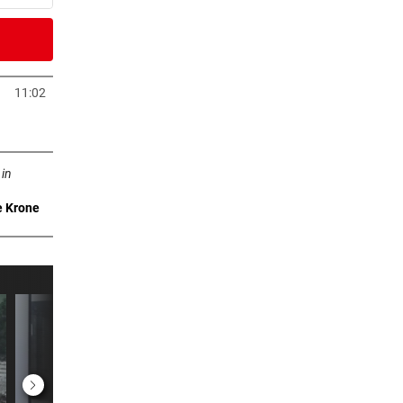
er Stunde
11:02
Tab öffnen
er Stunde
ffnen
em
 in
e Krone
er Stunde
rid:
er Stunde
mand
er Stunde