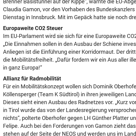
Brenner Basistunnel auf der Kippe“, warnte die EU-Abg
Claudia Gamon, vor den Vorhaben des Bundeskanzlers
Dienstag in Innsbruck. Mit im Gepäck hatte sie noch dre
Europaweite CO2 Steuer
Im EU-Parlament wird sie sich für eine Europaweite CO
„Die Einnahmen sollen in den Ausbau der Schiene inves
Anliegen ist die Einführung einer Korridormaut. Der drit
die Mobilitätsfreiheit. „Dafür fordern wir ein Aus aller i
in ganz Europa!“
Allianz für Radmobilität
Für ein Mobilitätskonzept wollen sich Dominik Oberhofe
Köllensperger (Team K Südtirol) in ihren jeweiligen La
Dieses sieht einen Ausbau des Radnetzes vor. „Kurz v
in Tirol wurde das von der Landesregierung versproche
nichts“, polterte Oberhofer gegen LH Günther Platter un
Felipe. Auch bei den Forderungen von Gamon zieht das
stehen auf der Seite der NEOS und werden uns im Lan