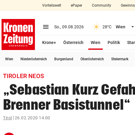
Vorteilswelt
ePaper
Community
Gewinns
close
Schließen
menu
Menü aufklappen
So., 09.08.2026
28°C
Wien
Abonnieren
(ausgewählt)
Krone+
Österreich
Wien
Politik
Star
account_circle
arrow_right
Anmelden
Wien
Niederösterreich
Burgenland
Oberösterreich
Steiermark
pin_drop
arrow_right
Bundesland auswäh
Wien
TIROLER NEOS
bookmark
Merkliste
„Sebastian Kurz Gefah
Brenner Basistunnel“
Suchbegriff
search
eingeben
Tirol
26.02.2020 14:00