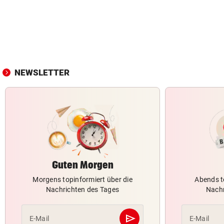
NEWSLETTER
Guten Morgen
Morgens topinformiert über die
Abends t
Nachrichten des Tages
Nachr
send
E-Mail
E-Mail
Abschicken