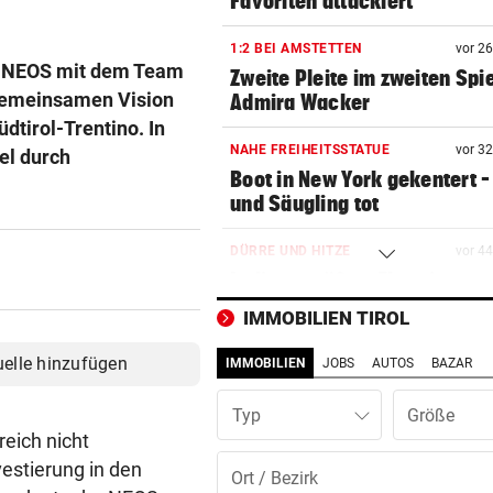
Favoriten attackiert
1:2 BEI AMSTETTEN
vor 2
er NEOS mit dem Team
Zweite Pleite im zweiten Spie
r gemeinsamen Vision
Admira Wacker
dtirol-Trentino. In
NAHE FREIHEITSSTATUE
vor 3
el durch
Boot in New York gekentert –
und Säugling tot
DÜRRE UND HITZE
vor 4
Italiens größter Fluss ist nu
ein Rinnsal
IMMOBILIEN TIROL
AUF MARIAHILFER STRASSE
vor ein
uelle hinzufügen
IMMOBILIEN
JOBS
AUTOS
BAZAR
Mann mit Stanleymesser ins
Gesicht gestochen
Typ
eich nicht
DFB-PROFI PACKT AUS:
vor ein
vestierung in den
Nagelsmann? „Wie das 3 Jah