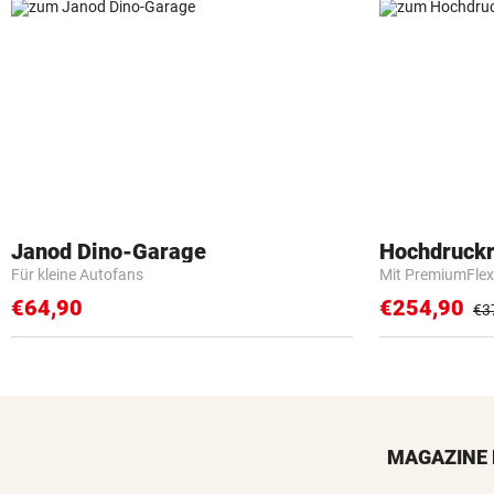
Janod Dino-Garage
Hochdruckr
Für kleine Autofans
Mit PremiumFlex
€64,90
€254,90
€3
MAGAZINE 