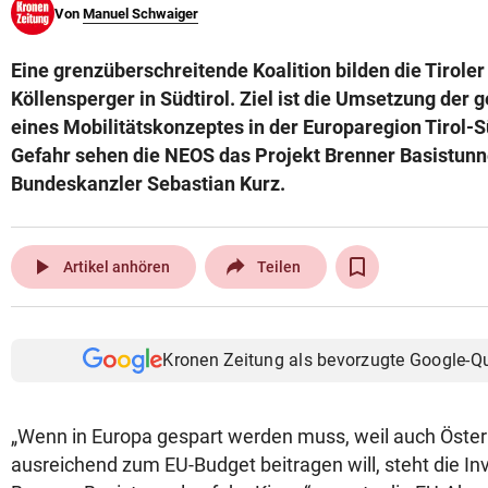
Von
Manuel Schwaiger
© Krone Multimedia GmbH & Co KG 2026
Muthgasse 2, 1190 Wien
Eine grenzüberschreitende Koalition bilden die Tirol
Köllensperger in Südtirol. Ziel ist die Umsetzung de
eines Mobilitätskonzeptes in der Europaregion Tirol-Sü
Gefahr sehen die NEOS das Projekt Brenner Basistunn
Bundeskanzler Sebastian Kurz.
play_arrow
Artikel anhören
Teilen
Kronen Zeitung als bevorzugte Google-Q
„Wenn in Europa gespart werden muss, weil auch Österr
ausreichend zum EU-Budget beitragen will, steht die In