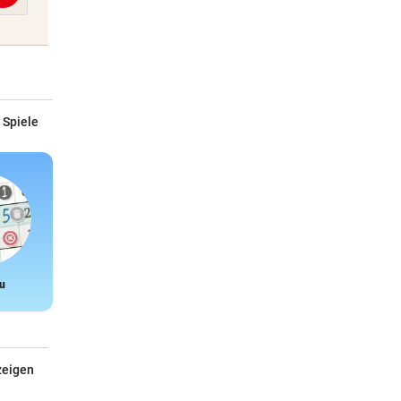
 Spiele
u
Snake
zeigen