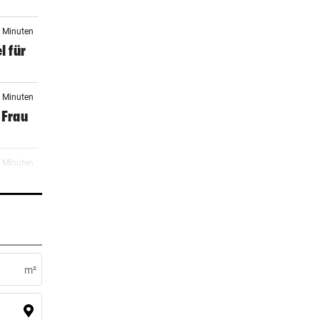
6 Minuten
l für
2 Minuten
 Frau
4 Minuten
r noch
er Stunde
m²
er Stunde
re