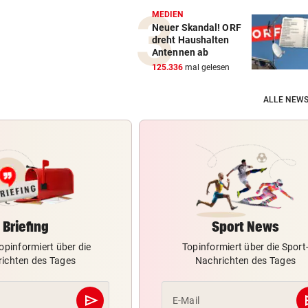
MEDIEN
Neuer Skandal! ORF
dreht Haushalten
Antennen ab
125.336
mal gelesen
ALLE NEWS
Briefing
Sport News
opinformiert über die
Topinformiert über die Sport
ichten des Tages
Nachrichten des Tages
send
s
E-Mail
Abschicken