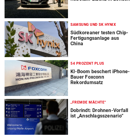
SAMSUNG UND SK HYNIX
Südkoreaner testen Chip-
Fertigungsanlage aus
China
54 PROZENT PLUS
KI-Boom beschert iPhone-
Bauer Foxconn
Rekordumsatz
„FREMDE MÄCHTE“
Dobrindt: Drohnen-Vorfall
ist „Anschlagsszenario“