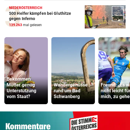
NIEDERÖSTERREICH
500 Helfer kämpfen bei Gluthitze
gegen Inferno
139.263
mal gelesen
Bekommen
Mütter genug
Wandergenüsse
Freund: „Es w
Unterstützung
rund um Bad
nicht leicht fü
vom Staat?
Schwanberg
mich, zu gehe