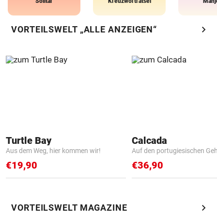
Solitär
Kreuzworträtsel
Mahj
chevron_right
VORTEILSWELT „ALLE ANZEIGEN“
Turtle Bay
Calcada
Aus dem Weg, hier kommen wir!
Auf den portugiesischen G
€19,90
€36,90
chevron_right
VORTEILSWELT MAGAZINE