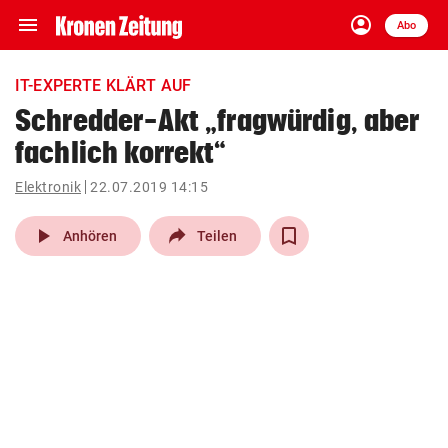
menu
account_circle
Navigation
Anmelden
Abo
close
Schließen
ein-/ausklappen
IT-EXPERTE KLÄRT AUF
Abonnieren
Schredder-Akt „fragwürdig, aber
fachlich korrekt“
account_circle
arrow_right
Anmelden
Elektronik
22.07.2019 14:15
pin_drop
arrow_right
Bundesland auswäh
Wien
play_arrow
Anhören
Teilen
bookmark
Merkliste
Suchbegriff
search
eingeben