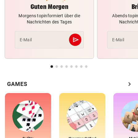
Guten Morgen
Br
Morgens topinformiert über die
Abends topin
Nachrichten des Tages
Nachrich
send
E-Mail
E-Mail
Abschicken
chevron_right
GAMES