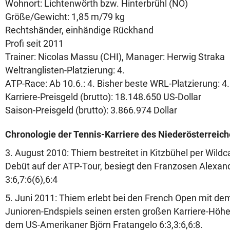
Wohnort: Lichtenwörth bzw. Hinterbrühl (NÖ)
Größe/Gewicht: 1,85 m/79 kg
Rechtshänder, einhändige Rückhand
Profi seit 2011
Trainer: Nicolas Massu (CHI), Manager: Herwig Straka
Weltranglisten-Platzierung: 4.
ATP-Race: Ab 10.6.: 4. Bisher beste WRL-Platzierung: 4
Karriere-Preisgeld (brutto): 18.148.650 US-Dollar
Saison-Preisgeld (brutto): 3.866.974 Dollar
Chronologie der Tennis-Karriere des Niederösterreic
3. August 2010: Thiem bestreitet in Kitzbühel per Wildc
Debüt auf der ATP-Tour, besiegt den Franzosen Alexan
3:6,7:6(6),6:4
5. Juni 2011: Thiem erlebt bei den French Open mit de
Junioren-Endspiels seinen ersten großen Karriere-Höhep
dem US-Amerikaner Björn Fratangelo 6:3,3:6,6:8.