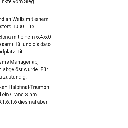
unkte vom Sieg
ndian Wells mit einem
sters-1000-Titel.
elona mit einem 6:4,6:0
samt 13. und bis dato
dplatz-Titel.
hiems Manager ab,
 abgelöst wurde. Für
u zuständig.
rken Halbfinal-Triumph
l ein Grand-Slam-
5,1:6,1:6 diesmal aber