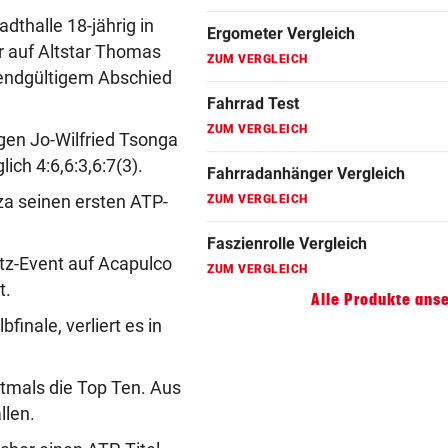
Fahrradanhänger Vergleich
adthalle 18-jährig in
ZUM VERGLEICH
r auf Altstar Thomas
 endgültigem Abschied
Faszienrolle Vergleich
ZUM VERGLEICH
egen Jo-Wilfried Tsonga
Hoverboard Vergleich
lich 4:6,6:3,6:7(3).
ZUM VERGLEICH
za seinen ersten ATP-
Kinderfahrrad Vergleich
ZUM VERGLEICH
tz-Event auf Acapulco
t.
Alle Produkte ans
finale, verliert es in
stmals die Top Ten. Aus
llen.