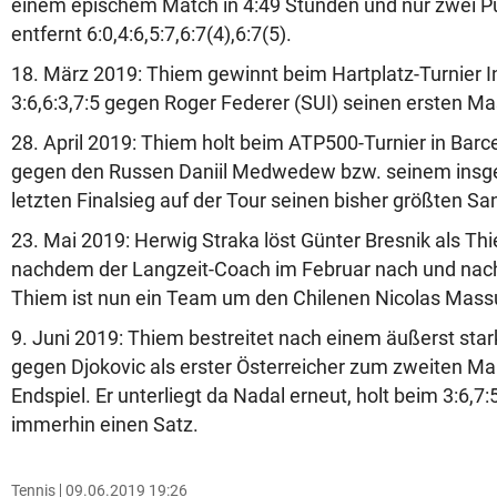
einem epischem Match in 4:49 Stunden und nur zwei P
entfernt 6:0,4:6,5:7,6:7(4),6:7(5).
18. März 2019: Thiem gewinnt beim Hartplatz-Turnier I
3:6,6:3,7:5 gegen Roger Federer (SUI) seinen ersten Ma
28. April 2019: Thiem holt beim ATP500-Turnier in Barc
gegen den Russen Daniil Medwedew bzw. seinem insge
letzten Finalsieg auf der Tour seinen bisher größten San
23. Mai 2019: Herwig Straka löst Günter Bresnik als T
nachdem der Langzeit-Coach im Februar nach und nach
Thiem ist nun ein Team um den Chilenen Nicolas Mass
9. Juni 2019: Thiem bestreitet nach einem äußerst sta
gegen Djokovic als erster Österreicher zum zweiten Ma
Endspiel. Er unterliegt da Nadal erneut, holt beim 3:6,7:
immerhin einen Satz.
Tennis
09.06.2019 19:26