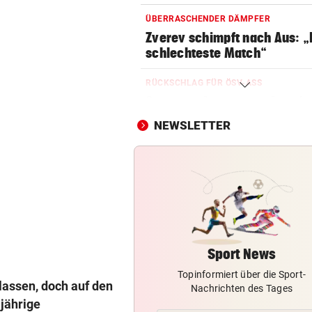
ÜBERRASCHENDER DÄMPFER
Zverev schimpft nach Aus: 
schlechteste Match“
RÜCKSCHLAG FÜR ÖSV-ASS
Sturz von Lamparter: Jetzt is
Diagnose da!
NEWSLETTER
ABREISE AUS SAALFELDEN
RB-Star verabschiedet sich:
Rekorddeal steht bevor
EIN STÜRMER FEHLT
Was die Austria heute in
Rumänien erwartet
Sport News
Topinformiert über die Sport-
EIN KLUB MACHT ERNST
lassen, doch auf den
Nachrichten des Tages
Sabitzer heiß begehrt – wird
jährige
zum Knackpunkt?