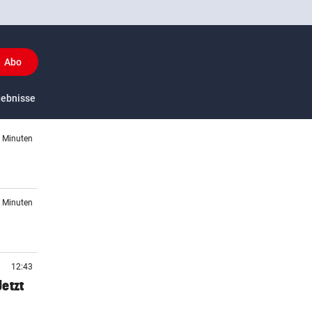
Abo
y
gebnisse
US-Sport
4 Minuten
3 Minuten
12:43
etzt