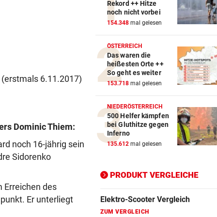
Rekord ++ Hitze
noch nicht vorbei
Action-Cam Vergleich
154.348
mal gelesen
ZUM VERGLEICH
ÖSTERREICH
Das waren die
Crosstrainer Vergleich
heißesten Orte ++
ZUM VERGLEICH
So geht es weiter
. (erstmals 6.11.2017)
153.718
mal gelesen
E-Bike Vergleich
ZUM VERGLEICH
NIEDERÖSTERREICH
500 Helfer kämpfen
Elektro-Scooter Vergleich
bei Gluthitze gegen
hers Dominic Thiem:
Inferno
ZUM VERGLEICH
ard noch 16-jährig sein
135.612
mal gelesen
dre Sidorenko
Ergometer Vergleich
ZUM VERGLEICH
PRODUKT VERGLEICHE
m Erreichen des
Fahrrad Test
unkt. Er unterliegt
ZUM VERGLEICH