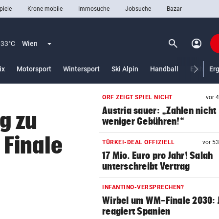
piele
Krone mobile
Immosuche
Jobsuche
Bazar
search
account_circle
Menü aufklappen
Suchen
33°C
Wien
lt)
ix
Motorsport
Wintersport
Ski Alpin
Handball
Eishocke
Er
ORF ZEIGT SPIEL NICHT
vor 
len
Austria sauer: „Zahlen nicht
g zu
weniger Gebühren!“
Finale
TÜRKEI-DEAL OFFIZIELL
vor 5
17 Mio. Euro pro Jahr! Salah
unterschreibt Vertrag
INFANTINO-VERSPRECHEN?
Wirbel um WM-Finale 2030: J
reagiert Spanien