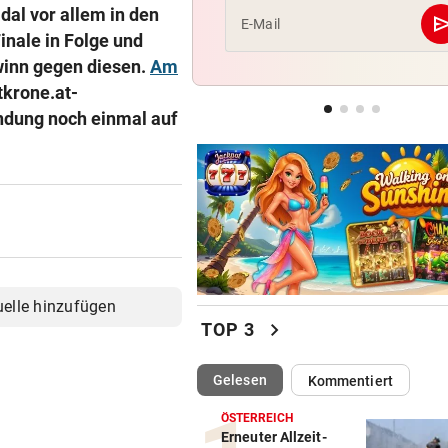
dal vor allem in den
se
E-Mail
inale in Folge und
OSV-DUO IN PARIS
Knoll und Lotfi ziehen vom T
winn gegen diesen.
Am
ins EM-Finale ein
tkrone.at-
ndung noch einmal auf
FITNESS-TEST BESTANDEN
Weißhaidinger kann an
Leichtathletik-EM teilnehme
uelle hinzufügen
chevron_right
TOP 3
(ausgewählt)
Gelesen
Kommentiert
ÖSTERREICH
Erneuter Allzeit-