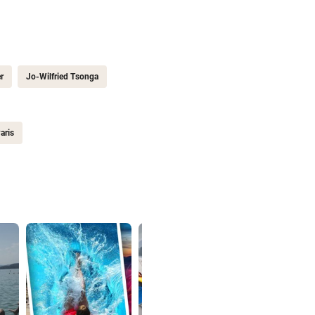
r
Jo-Wilfried Tsonga
aris