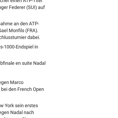
icher einen ATP-Titel
ger Federer (SUI) auf
lnahme an den ATP-
Gael Monfils (FRA).
hlussturnier dabei.
s-1000-Endspiel in
lbfinale en suite Nadal
gegen Marco
t bei den French Open
w York sein erstes
 gegen Nadal nach