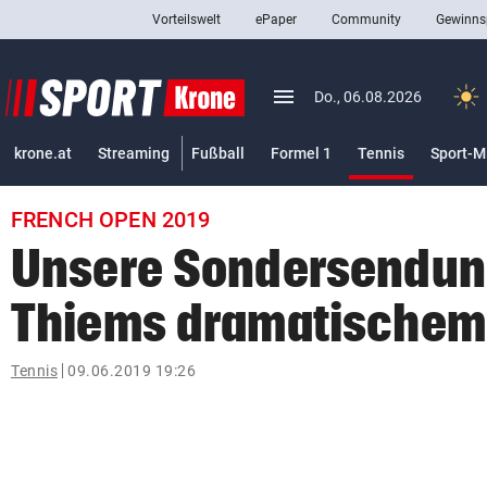
Vorteilswelt
ePaper
Community
Gewinns
close
Schließen
menu
Menü aufklappen
Do., 06.08.2026
Abonnieren
(ausgewäh
krone.at
Streaming
Fußball
Formel 1
Tennis
Sport-M
account_circle
arrow_right
Anmelden
FRENCH OPEN 2019
pin_drop
arrow_right
Bundesland auswäh
Wien
Unsere Sondersendun
bookmark
Merkliste
Thiems dramatischem 
Suchbegriff
Tennis
09.06.2019 19:26
search
eingeben