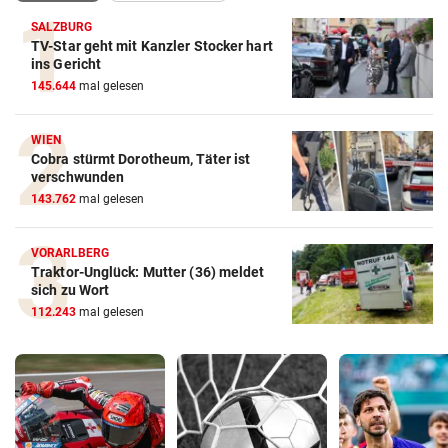
SALZBURG
TV-Star geht mit Kanzler Stocker hart
ins Gericht
145.644
mal gelesen
WIEN
Cobra stürmt Dorotheum, Täter ist
verschwunden
143.762
mal gelesen
VORARLBERG
Traktor-Unglück: Mutter (36) meldet
sich zu Wort
112.243
mal gelesen