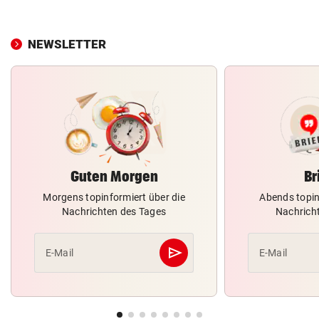
NEWSLETTER
Guten Morgen
Br
Morgens topinformiert über die
Abends topin
Nachrichten des Tages
Nachrich
send
E-Mail
E-Mail
Abschicken