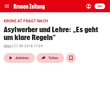
menu
account_circle
Navigation
Anmelden
Abo
close
Schließen
ein-/ausklappen
KRONE.AT FRAGT NACH
Abonnieren
Asylwerber und Lehre: „Es geht
um klare Regeln“
account_circle
arrow_right
Anmelden
Wien
27.08.2018 17:05
pin_drop
arrow_right
Bundesland auswäh
Wien
play_arrow
Anhören
Teilen
bookmark
Merkliste
Suchbegriff
search
eingeben