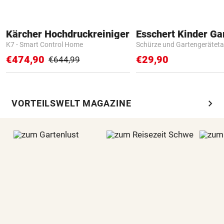
Kärcher Hochdruckreiniger
K7 - Smart Control Home
Schürze und Gartengerätet
€474,90
€29,90
€644,99
chevron_right
VORTEILSWELT MAGAZINE