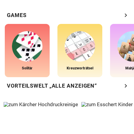
chevron_right
GAMES
Solitär
Kreuzworträtsel
Mahj
chevron_right
VORTEILSWELT „ALLE ANZEIGEN“