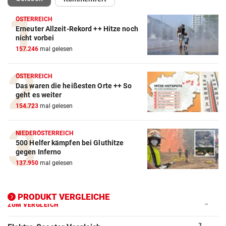
ÖSTERREICH
Erneuter Allzeit-Rekord ++ Hitze noch
Action-Cam Vergleich
nicht vorbei
157.246
mal gelesen
ZUM VERGLEICH
Crosstrainer Vergleich
ÖSTERREICH
Das waren die heißesten Orte ++ So
ZUM VERGLEICH
geht es weiter
154.723
mal gelesen
E-Bike Vergleich
ZUM VERGLEICH
NIEDERÖSTERREICH
500 Helfer kämpfen bei Gluthitze
Elektro-Scooter Vergleich
gegen Inferno
ZUM VERGLEICH
137.950
mal gelesen
Ergometer Vergleich
ZUM VERGLEICH
PRODUKT VERGLEICHE
Fahrrad Test