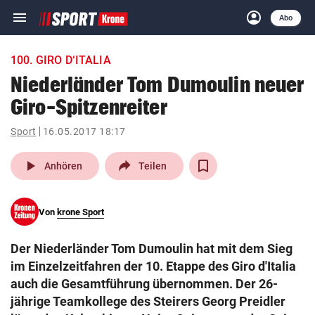
menu
account_circle
Navigation
Anmelden
Abo
close
Schließen
ein-/ausklappen
100. GIRO D‘ITALIA
Abonnieren
Niederländer Tom Dumoulin neuer
Giro-Spitzenreiter
account_circle
arrow_right
Anmelden
Sport
16.05.2017 18:17
pin_drop
arrow_right
Bundesland auswäh
Wien
play_arrow
Anhören
Teilen
bookmark
Merkliste
Von
krone Sport
Suchbegriff
search
Der Niederländer Tom Dumoulin hat mit dem Sieg
eingeben
im Einzelzeitfahren der 10. Etappe des Giro d'Italia
auch die Gesamtführung übernommen. Der 26-
jährige Teamkollege des Steirers Georg Preidler