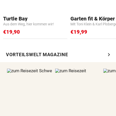
Turtle Bay
Garten fit & Körper 
Aus dem Weg, hier kommen wir!
Mit Toni Klein & Karl Ploberg
€19,90
€19,99
chevron_right
VORTEILSWELT MAGAZINE