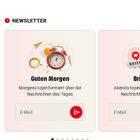
NEWSLETTER
Guten Morgen
Br
Morgens topinformiert über die
Abends topin
Nachrichten des Tages
Nachrich
send
E-Mail
E-Mail
Abschicken