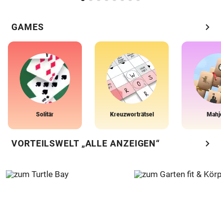
chevron_right
GAMES
Solitär
Kreuzworträtsel
Mahj
chevron_right
VORTEILSWELT „ALLE ANZEIGEN“