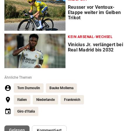
Reusser vor Ventoux-
Etappe weiter im Gelben
Trikot
KEIN ARSENAL-WECHSEL
Vinicius Jr. verlängert bei
Real Madrid bis 2032
Ähnliche Themen
Tom Dumoulin
Bauke Mollema
Italien
Niederlande
Frankreich
Giro d'Italia
(ausgewählt)
Gelesen
Kommentiert