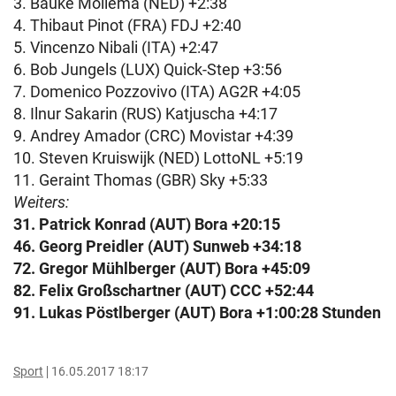
3. Bauke Mollema (NED) +2:38
4. Thibaut Pinot (FRA) FDJ +2:40
5. Vincenzo Nibali (ITA) +2:47
6. Bob Jungels (LUX) Quick-Step +3:56
7. Domenico Pozzovivo (ITA) AG2R +4:05
8. Ilnur Sakarin (RUS) Katjuscha +4:17
9. Andrey Amador (CRC) Movistar +4:39
10. Steven Kruiswijk (NED) LottoNL +5:19
11. Geraint Thomas (GBR) Sky +5:33
Weiters:
31. Patrick Konrad (AUT) Bora +20:15
46. Georg Preidler (AUT) Sunweb +34:18
72. Gregor Mühlberger (AUT) Bora +45:09
82. Felix Großschartner (AUT) CCC +52:44
91. Lukas Pöstlberger (AUT) Bora +1:00:28 Stunden
Sport
16.05.2017 18:17