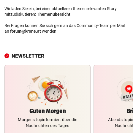
Wir laden Sie ein, bei einer aktuelleren themenrelevanten Story
mitzudiskutieren:
Themenübersicht
.
Bei Fragen können Sie sich gern an das Community-Team per Mail
an
forum@krone.at
wenden.
NEWSLETTER
Guten Morgen
Br
Morgens topinformiert über die
Abends topin
Nachrichten des Tages
Nachrich