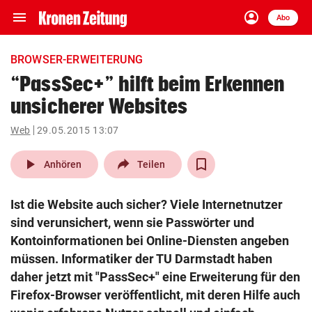
menu
account_circle
Navigation
Anmelden
Abo
close
Schließen
ein-/ausklappen
BROWSER-ERWEITERUNG
Abonnieren
“PassSec+” hilft beim Erkennen
unsicherer Websites
account_circle
arrow_right
Anmelden
Web
29.05.2015 13:07
pin_drop
arrow_right
Bundesland auswäh
Wien
play_arrow
Anhören
Teilen
bookmark
Merkliste
Ist die Website auch sicher? Viele Internetnutzer
sind verunsichert, wenn sie Passwörter und
Suchbegriff
Kontoinformationen bei Online-Diensten angeben
search
eingeben
müssen. Informatiker der TU Darmstadt haben
daher jetzt mit "PassSec+" eine Erweiterung für den
Firefox-Browser veröffentlicht, mit deren Hilfe auch