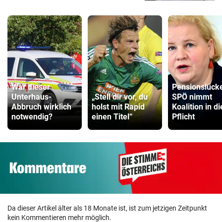
War dieser
Pensionslück
Unterhaus-
„Stell dir vor, du
SPÖ nimmt
Abbruch wirklich
holst mit Rapid
Koalition in di
notwendig?
einen Titel“
Pflicht
Da dieser Artikel älter als 18 Monate ist, ist zum jetzigen Zeitpunkt
kein Kommentieren mehr möglich.