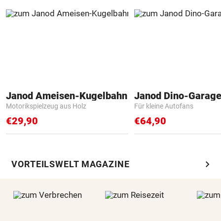
Janod Ameisen-Kugelbahn
Janod Dino-Garag
Motorikspielzeug aus Holz
Für kleine Autofans
€29,90
€64,90
chevron_right
VORTEILSWELT MAGAZINE