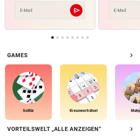
send
E-Mail
E-Mail
Abschicken
chevron_right
GAMES
Solitär
Kreuzworträtsel
Mahj
chevron_right
VORTEILSWELT „ALLE ANZEIGEN“