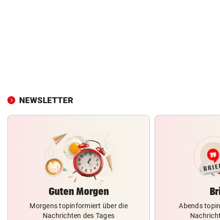
NEWSLETTER
Guten Morgen
Br
Morgens topinformiert über die
Abends topin
Nachrichten des Tages
Nachrich