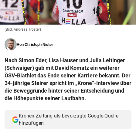
© Krone Multimedia GmbH & Co KG 2026
Muthgasse 2, 1190 Wien
(Bild: Andreas Tröster)
Von
Christoph Nister
Nach Simon Eder, Lisa Hauser und Julia Leitinger
(Schwaiger) gab mit David Komatz ein weiterer
ÖSV-Biathlet das Ende seiner Karriere bekannt. Der
34-jährige Steirer spricht im „Krone“-Interview über
die Beweggründe hinter seiner Entscheidung und
die Höhepunkte seiner Laufbahn.
Kronen Zeitung als bevorzugte Google-Quelle
hinzufügen