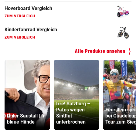
Fahrradanhänger Vergleich
ZUM VERGLEICH
Faszienrolle Vergleich
ZUM VERGLEICH
Hoverboard Vergleich
Alle Produkte ansehen
ZUM VERGLEICH
Kinderfahrrad Vergleich
ZUM VERGLEICH
Irre! Salzburg –
Pafos wegen
Feurstein spri
Übler Saustall | In
Sintflut
bei Guadelou
blaue Hände
unterbrochen
Tour zum Sie