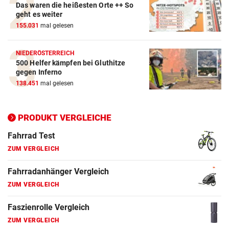
Das waren die heißesten Orte ++ So
geht es weiter
Action-Cam Vergleich
155.031
mal gelesen
ZUM VERGLEICH
NIEDERÖSTERREICH
Crosstrainer Vergleich
500 Helfer kämpfen bei Gluthitze
gegen Inferno
ZUM VERGLEICH
138.451
mal gelesen
E-Bike Vergleich
ZUM VERGLEICH
PRODUKT VERGLEICHE
Elektro-Scooter Vergleich
ZUM VERGLEICH
Ergometer Vergleich
ZUM VERGLEICH
Fahrrad Test
ZUM VERGLEICH