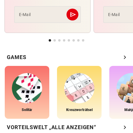
send
E-Mail
E-Mail
Abschicken
chevron_right
GAMES
Solitär
Kreuzworträtsel
Mahj
chevron_right
VORTEILSWELT „ALLE ANZEIGEN“