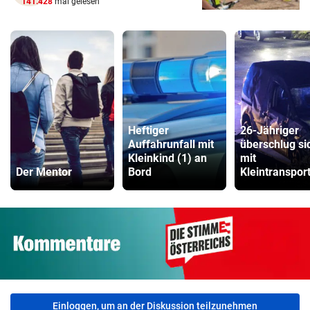
141.428
mal gelesen
Heftiger
26-Jähriger
Auffahrunfall mit
überschlug si
Kleinkind (1) an
mit
Der Mentor
Bord
Kleintranspor
Einloggen, um an der Diskussion teilzunehmen