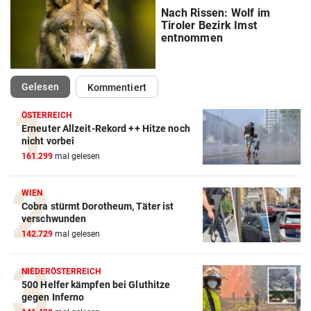
Nach Rissen: Wolf im
Tiroler Bezirk Imst
entnommen
(ausgewählt)
Gelesen
Kommentiert
ÖSTERREICH
Erneuter Allzeit-Rekord ++ Hitze noch
nicht vorbei
161.299
mal gelesen
WIEN
Cobra stürmt Dorotheum, Täter ist
verschwunden
142.729
mal gelesen
NIEDERÖSTERREICH
500 Helfer kämpfen bei Gluthitze
gegen Inferno