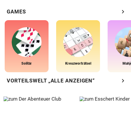
chevron_right
GAMES
Solitär
Kreuzworträtsel
Mahj
chevron_right
VORTEILSWELT „ALLE ANZEIGEN“