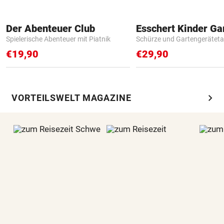
Der Abenteuer Club
Spielerische Abenteuer mit Piatnik
Schürze und Gartengerätet
€19,90
€29,90
chevron_right
VORTEILSWELT MAGAZINE