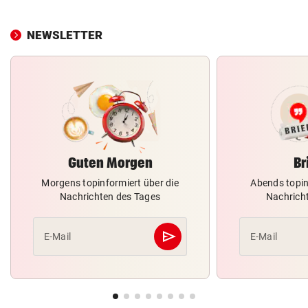
NEWSLETTER
Guten Morgen
Br
Morgens topinformiert über die
Abends topin
Nachrichten des Tages
Nachrich
send
E-Mail
E-Mail
Abschicken