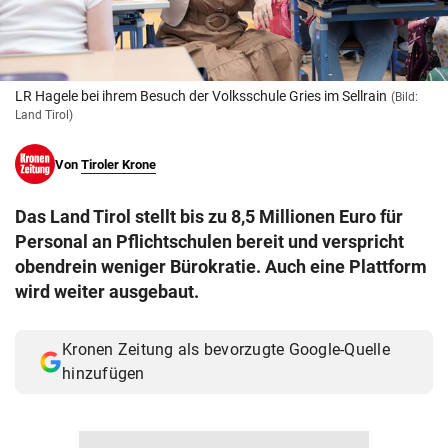
© Krone Multimedia GmbH & Co KG 2026
Muthgasse 2, 1190 Wien
LR Hagele bei ihrem Besuch der Volksschule Gries im Sellrain
(Bild:
Land Tirol)
Von
Tiroler Krone
Das Land Tirol stellt bis zu 8,5 Millionen Euro für
Personal an Pflichtschulen bereit und verspricht
obendrein weniger Bürokratie. Auch eine Plattform
wird weiter ausgebaut.
Kronen Zeitung als bevorzugte Google-Quelle
hinzufügen