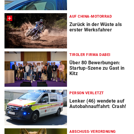
AUF CHINA-MOTORRAD
Zurück in der Wüste als
erster Werksfahrer
TIROLER FIRMA DABEI
Über 80 Bewerbungen:
Startup-Szene zu Gast in
Kitz
PERSON VERLETZT
Lenker (46) wendete auf
Autobahnauffahrt: Crash!
ABSCHUSS-VERORDNUNG