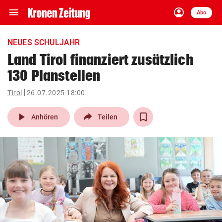
menu
account_circle
Navigation
Anmelden
Abo
close
Schließen
ein-/ausklappen
NEUES SCHULJAHR
Abonnieren
Land Tirol finanziert zusätzlich
130 Planstellen
account_circle
arrow_right
Anmelden
Tirol
26.07.2025 18:00
pin_drop
arrow_right
Bundesland auswäh
Wien
play_arrow
Anhören
Teilen
bookmark
Merkliste
Suchbegriff
search
eingeben