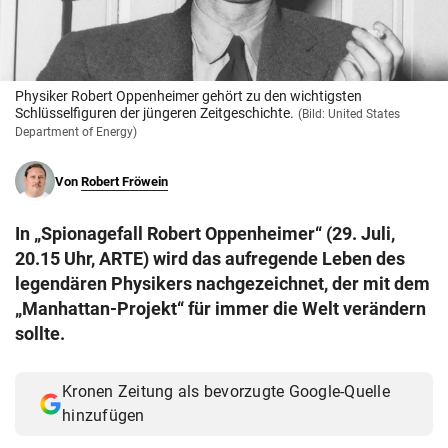
© Krone Multimedia GmbH & Co KG 2026
Muthgasse 2, 1190 Wien
Physiker Robert Oppenheimer gehört zu den wichtigsten
Schlüsselfiguren der jüngeren Zeitgeschichte.
(Bild: United States
Department of Energy)
Von
Robert Fröwein
In „Spionagefall Robert Oppenheimer“ (29. Juli,
20.15 Uhr, ARTE) wird das aufregende Leben des
legendären Physikers nachgezeichnet, der mit dem
„Manhattan-Projekt“ für immer die Welt verändern
sollte.
Kronen Zeitung als bevorzugte Google-Quelle
hinzufügen