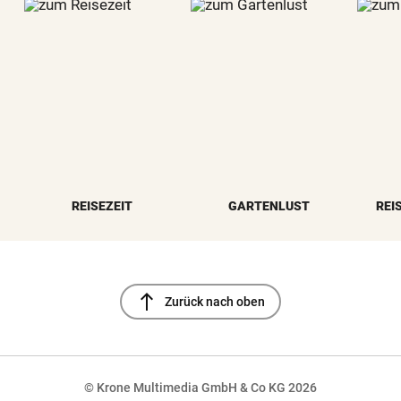
REISEZEIT
GARTENLUST
REI
north
Zurück nach oben
© Krone Multimedia GmbH & Co KG 2026