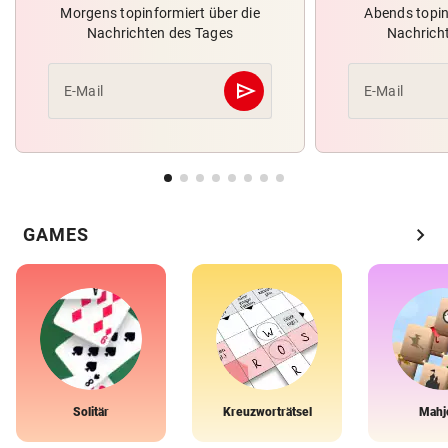
Morgens topinformiert über die
Abends topin
Nachrichten des Tages
Nachrich
send
E-Mail
E-Mail
Abschicken
chevron_right
GAMES
Solitär
Kreuzworträtsel
Mahj