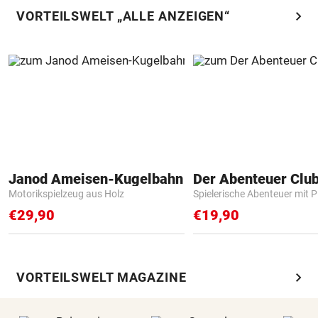
chevron_right
VORTEILSWELT „ALLE ANZEIGEN“
Janod Ameisen-Kugelbahn
Der Abenteuer Clu
Motorikspielzeug aus Holz
Spielerische Abenteuer mit P
€29,90
€19,90
chevron_right
VORTEILSWELT MAGAZINE