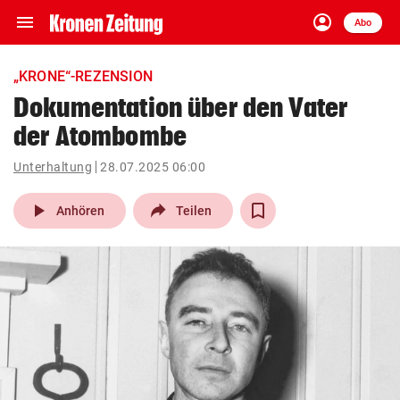
menu
account_circle
Navigation
Anmelden
Abo
close
Schließen
ein-/ausklappen
„KRONE“-REZENSION
Abonnieren
Dokumentation über den Vater
der Atombombe
account_circle
arrow_right
Anmelden
Unterhaltung
28.07.2025 06:00
pin_drop
arrow_right
Bundesland auswäh
Wien
play_arrow
Anhören
Teilen
bookmark
Merkliste
Suchbegriff
search
eingeben