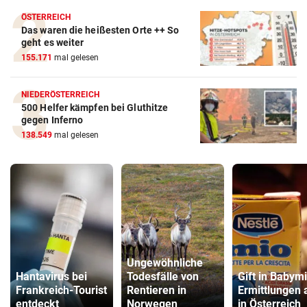
ÖSTERREICH
Das waren die heißesten Orte ++ So
geht es weiter
155.171
mal gelesen
NIEDERÖSTERREICH
500 Helfer kämpfen bei Gluthitze
gegen Inferno
138.549
mal gelesen
Ungewöhnliche
Hantavirus bei
Todesfälle von
Gift in Babymi
Frankreich-Tourist
Rentieren in
Ermittlungen 
entdeckt
Norwegen
in Österreich