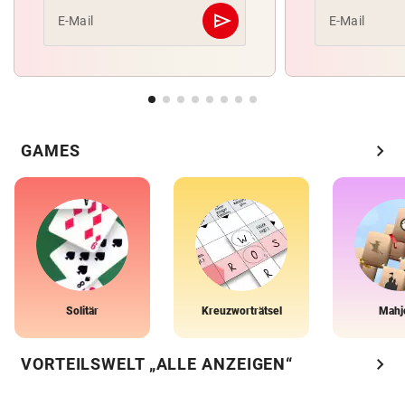
send
E-Mail
E-Mail
Abschicken
chevron_right
GAMES
Solitär
Kreuzworträtsel
Mahj
chevron_right
VORTEILSWELT „ALLE ANZEIGEN“