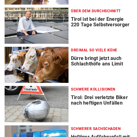
ÜBER DEM DURCHSCHNITT
Tirol ist bei der Energie
220 Tage Selbstversorger
DREIMAL SO VIELE KÜHE
Dürre bringt jetzt auch
Schlachthöfe ans Limit
SCHWERE KOLLISIONEN
Tirol: Drei verletzte Biker
nach heftigen Unfällen
SCHWERER SACHSCHADEN
Heftiger Auffahrunfall mit