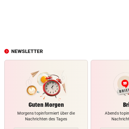
NEWSLETTER
Guten Morgen
Br
Morgens topinformiert über die
Abends topin
Nachrichten des Tages
Nachrich