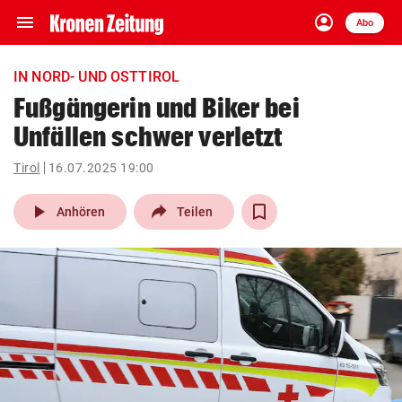
menu
account_circle
Navigation
Anmelden
Abo
close
Schließen
ein-/ausklappen
IN NORD- UND OSTTIROL
Abonnieren
Fußgängerin und Biker bei
Unfällen schwer verletzt
account_circle
arrow_right
Anmelden
Tirol
16.07.2025 19:00
pin_drop
arrow_right
Bundesland auswäh
Wien
play_arrow
Anhören
Teilen
bookmark
Merkliste
Suchbegriff
search
eingeben