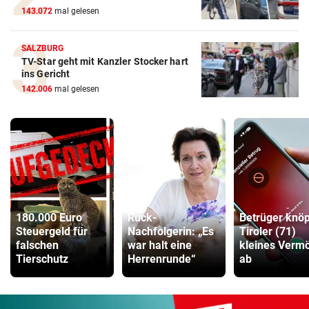
143.072
mal gelesen
SALZBURG
TV-Star geht mit Kanzler Stocker hart
ins Gericht
142.006
mal gelesen
180.000 Euro
Ruck-
Betrüger knöp
Steuergeld für
Nachfolgerin: „Es
Tiroler (71)
falschen
war halt eine
kleines Verm
Tierschutz
Herrenrunde“
ab