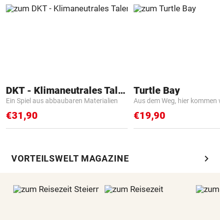
DKT - Klimaneutrales Talent
Turtle Bay
Ein Spiel aus abbaubaren Materialien
Aus dem Weg, hier kommen w
€31,90
€19,90
chevron_right
VORTEILSWELT MAGAZINE