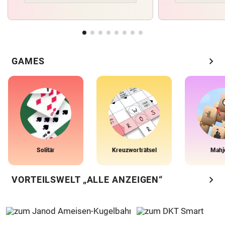
chevron_right
GAMES
Solitär
Kreuzworträtsel
Mahj
chevron_right
VORTEILSWELT „ALLE ANZEIGEN“