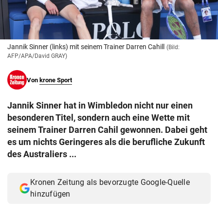
© Krone Multimedia GmbH & Co KG 2026
Muthgasse 2, 1190 Wien
Jannik Sinner (links) mit seinem Trainer Darren Cahill
(Bild:
AFP/APA/David GRAY)
Von
krone Sport
Jannik Sinner hat in Wimbledon nicht nur einen
besonderen Titel, sondern auch eine Wette mit
seinem Trainer Darren Cahil gewonnen. Dabei geht
es um nichts Geringeres als die berufliche Zukunft
des Australiers ...
Kronen Zeitung als bevorzugte Google-Quelle
hinzufügen