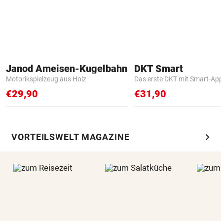
Janod Ameisen-Kugelbahn
DKT Smart
Motorikspielzeug aus Holz
Das erste DKT mit Smart-Ap
€29,90
€31,90
chevron_right
VORTEILSWELT MAGAZINE