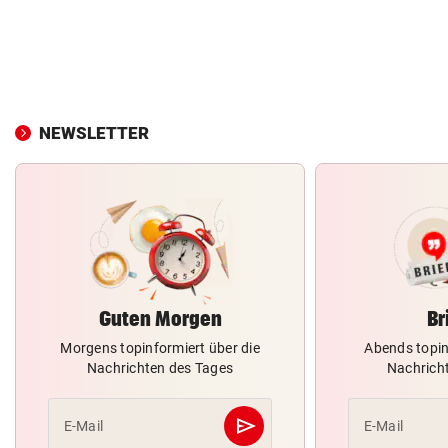
NEWSLETTER
Guten Morgen
Br
Morgens topinformiert über die
Abends topin
Nachrichten des Tages
Nachrich
send
E-Mail
E-Mail
Abschicken