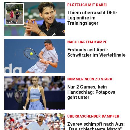
PLÖTZLICH MIT DABEI
Thiem überrascht ÖFB-
Legionäre im
Trainingslager
NACH HARTEM KAMPF
Erstmals seit April:
Schwärzler im Viertelfinale
NUMMER NEUN ZU STARK
Nur 2 Games, kein
Handschlag: Potapova
geht unter
ÜBERRASCHENDER DÄMPFER
Zverev schimpft nach Aus:
„Das schlechteste Match“