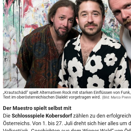
„Krautschädl“ spielt Alternativen Rock mit starken Einflüssen von Funk
Text im oberösterreichischen Dialekt vorgetragen wird.
(Bild: Marco Prenn
Der Maestro spielt selbst mit
Die
Schlossspiele Kobersdorf
zählen zu den erfolgreic
Österreichs. Von 1. bis 27. Juli dreht sich hier alles u
Volksstück „Geschichten aus dem Wiener Wald“ von Öd