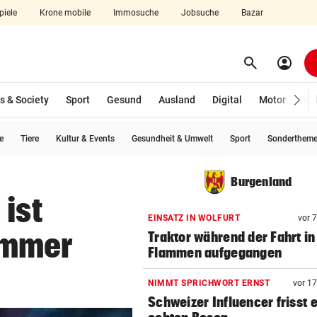
piele
Krone mobile
Immosuche
Jobsuche
Bazar
search
account_circle
Menü aufklappen
Suchen
s & Society
Sport
Gesund
Ausland
Digital
Motor
Wir
e
Tiere
Kultur & Events
Gesundheit & Umwelt
Sport
Sonderthem
len
Burgenland
 ist
EINSATZ IN WOLFURT
vor 
ommer
Traktor während der Fahrt in
Flammen aufgegangen
NIMMT SPRICHWORT ERNST
vor 1
Schweizer Influencer frisst 