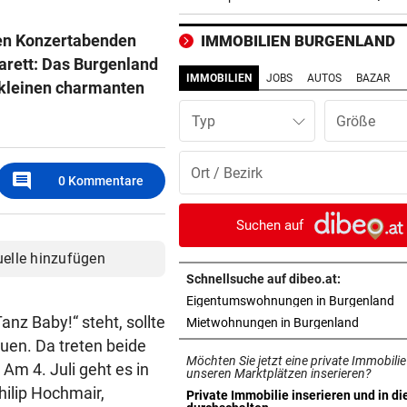
Chryssanthi Kavazi
en Konzertabenden
IMMOBILIEN BURGENLAND
TÄTER AUF DER FLUCHT
vor 3
arett: Das Burgenland
Streit in Bremen: Autofahrer
IMMOBILIEN
JOBS
AUTOS
BAZAR
 kleinen charmanten
prügelt Fußgänger tot
Typ
URSACHE WOHL BEKANNT
vor 4
Wohnungsbrand mitten in Na
comment
Bewohner evakuiert
0
Kommentare
RÜCKSCHLAG VOR US OPEN
vor ein
Suchen auf
Sabalenka und Pegula in Tor
uelle hinzufügen
früh ausgeschieden
Schnellsuche auf dibeo.at:
in
Eigentumswohnungen in Burgenland
SEGELN:
vor ein
nz Baby!“ steht, sollte
in neuem
Mietwohnungen in Burgenland
OeSV-Duos bei Olympia-Test
uen. Da treten beide
LA auf Endrang acht
Möchten Sie jetzt eine private Immobilie
Am 4. Juli geht es in
unseren Marktplätzen inserieren?
„NOCH LAUTER, GRÖSSER“
vor ein
ilip Hochmair,
Private Immobilie inserieren und in di
in neuem Tab öffnen