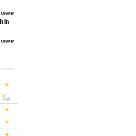
2 Minuten
h in
2 Minuten
2 Minuten
in
7 Minuten
Dach
0 Minuten