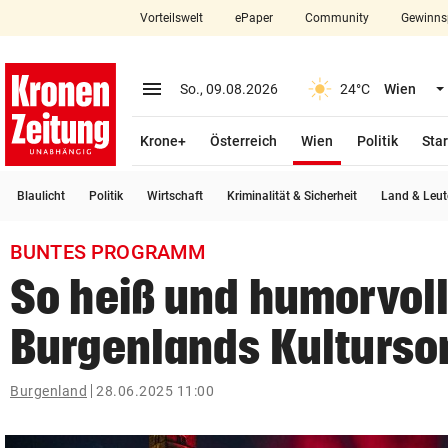
Vorteilswelt
ePaper
Community
Gewinns
close
Schließen
menu
Menü aufklappen
So., 09.08.2026
24°C
Wien
Abonnieren
(ausgewählt)
Krone+
Österreich
Wien
Politik
Star
account_circle
arrow_right
Anmelden
Blaulicht
Politik
Wirtschaft
Kriminalität & Sicherheit
Land & Leut
pin_drop
arrow_right
Bundesland auswäh
Wien
BUNTES PROGRAMM
bookmark
Merkliste
So heiß und humorvoll
Burgenlands Kulturs
Suchbegriff
search
eingeben
Burgenland
28.06.2025 11:00