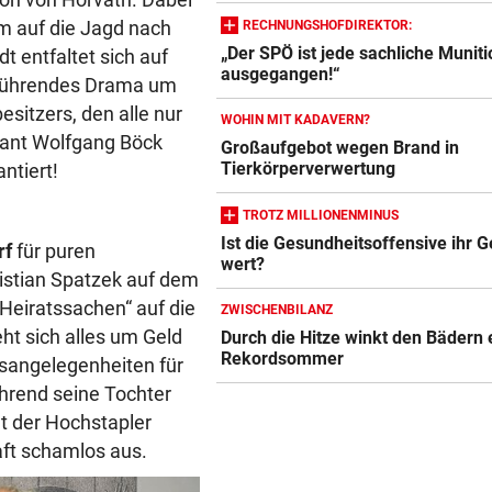
m auf die Jagd nach
RECHNUNGSHOFDIREKTOR:
„Der SPÖ ist jede sachliche Muniti
 entfaltet sich auf
ausgegangen!“
erührendes Drama um
sitzers, den alle nur
WOHIN MIT KADAVERN?
dant Wolfgang Böck
Großaufgebot wegen Brand in
Tierkörperverwertung
ntiert!
TROTZ MILLIONENMINUS
Ist die Gesundheitsoffensive ihr G
rf
für puren
wert?
ristian Spatzek auf dem
Heiratssachen“ auf die
ZWISCHENBILANZ
ht sich alles um Geld
Durch die Hitze winkt den Bädern 
Rekordsommer
nsangelegenheiten für
hrend seine Tochter
t der Hochstapler
aft schamlos aus.