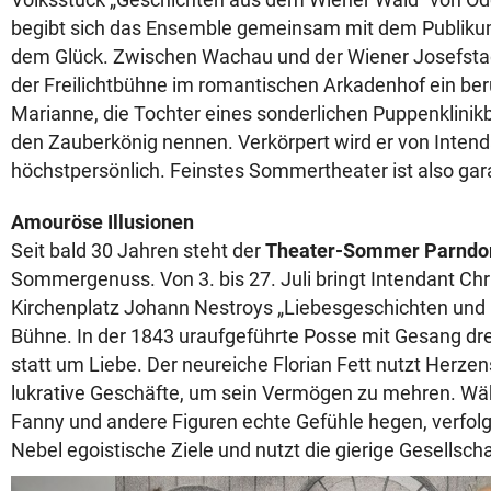
begibt sich das Ensemble gemeinsam mit dem Publiku
dem Glück. Zwischen Wachau und der Wiener Josefstadt
der Freilichtbühne im romantischen Arkadenhof ein b
Marianne, die Tochter eines sonderlichen Puppenklinikbe
den Zauberkönig nennen. Verkörpert wird er von Inten
höchstpersönlich. Feinstes Sommertheater ist also gara
Amouröse Illusionen
Seit bald 30 Jahren steht der
Theater-Sommer Parndo
Sommergenuss. Von 3. bis 27. Juli bringt Intendant Ch
Kirchenplatz Johann Nestroys „Liebesgeschichten und 
Bühne. In der 1843 uraufgeführte Posse mit Gesang dre
statt um Liebe. Der neureiche Florian Fett nutzt Herze
lukrative Geschäfte, um sein Vermögen zu mehren. Wä
Fanny und andere Figuren echte Gefühle hegen, verfolg
Nebel egoistische Ziele und nutzt die gierige Gesellsch