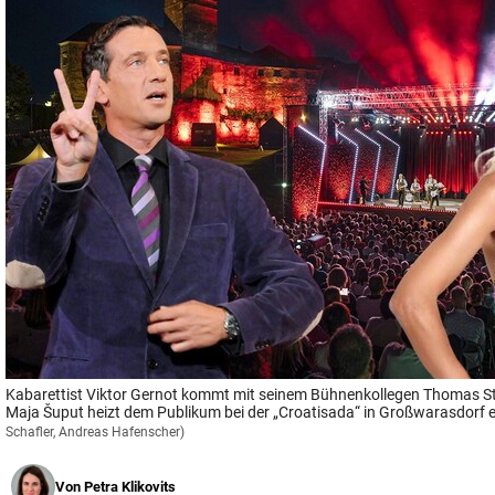
© Krone Multimedia GmbH & Co KG 2026
Muthgasse 2, 1190 Wien
Kabarettist Viktor Gernot kommt mit seinem Bühnenkollegen Thomas St
Maja Šuput heizt dem Publikum bei der „Croatisada“ in Großwarasdorf e
Schafler, Andreas Hafenscher)
Von
Petra Klikovits