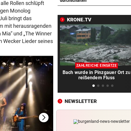
Klum wechselt mit „HeidiFes
durchschalten
alle Rollen schlüpft
von ProSieben zu RTL
migen Monolog
uli bringt das
KRONE.TV
FOLGE VON SONNTAG
vor ein
m mit herausragenden
Unsere neue Lieblingsroutin
 Mia“ und „The Winner
Philipp bewegen!
in Wecker Lieder seines
ANZEICHEN ERNST NEHMEN
vor ein
Multiple Sklerose bei Kinder
Jugendlichen
ZAHLREICHE EINSÄTZE
Bach wurde in Pinzgauer Ort zu
SEINE ARME SIND IHRE
vor ein
reißendem Fluss
Das ist Matt Damons Stunt-
Double in „Die Odyssee“
NEWSLETTER
WIE EINST DER VATER
vor ein
Top-Talent klopft in deutsch
Bundesliga an
CRASH AUF B70
vor ein