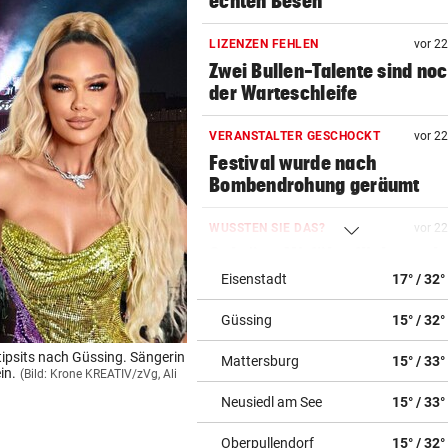
echten Besen
LIZENZEN FEHLEN
vor 2
Zwei Bullen-Talente sind noc
der Warteschleife
VERANSTALTER GESCHOCKT
vor 2
Festival wurde nach
Bombendrohung geräumt
WUSSTEN SIE DAS?
vor 2
Schräge Mitführpflicht auch 
einem Nachbarland!
Eisenstadt
17° / 32°
Güssing
15° / 32°
FATALE GLUTHITZE
vor 2
Wenn Bauarbeiter auf dem 
ipsits nach Güssing. Sängerin
Mattersburg
15° / 33°
zusammenbrechen
in.
(Bild: Krone KREATIV/zVg, Ali
Neusiedl am See
15° / 33°
BABYGLÜCK MIT TOM BECK
vor 3
Drittes Kind für „GZSZ“-Star
Oberpullendorf
15° / 32°