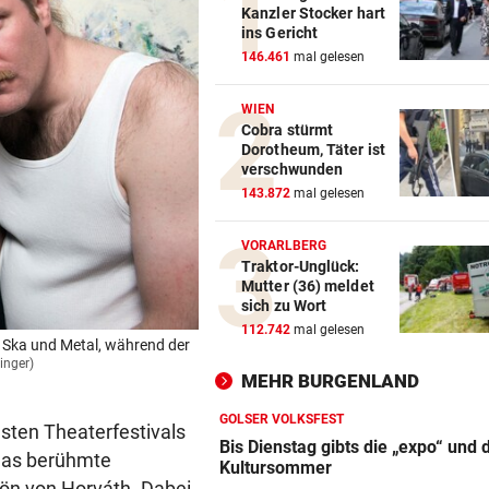
Kanzler Stocker hart
ins Gericht
146.461
mal gelesen
WIEN
Cobra stürmt
Dorotheum, Täter ist
verschwunden
143.872
mal gelesen
VORARLBERG
Traktor-Unglück:
Mutter (36) meldet
sich zu Wort
112.742
mal gelesen
, Ska und Metal, während der
inger)
MEHR BURGENLAND
GOLSER VOLKSFEST
hsten Theaterfestivals
Bis Dienstag gibts die „expo“ und 
m das berühmte
Kultursommer
ön von Horváth. Dabei