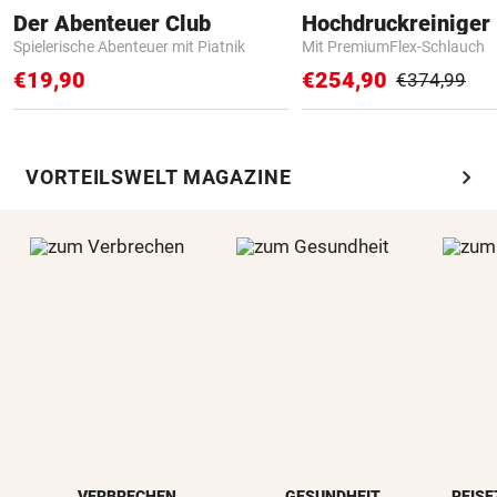
Der Abenteuer Club
Hochdruckreiniger 
Spielerische Abenteuer mit Piatnik
Mit PremiumFlex-Schlauch
€19,90
€254,90
€374,99
chevron_right
VORTEILSWELT MAGAZINE
VERBRECHEN
GESUNDHEIT
REISE