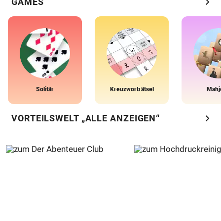
chevron_right
GAMES
Solitär
Kreuzworträtsel
Mahj
chevron_right
VORTEILSWELT „ALLE ANZEIGEN“