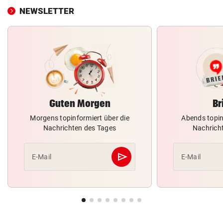
NEWSLETTER
Guten Morgen
Br
Morgens topinformiert über die
Abends topin
Nachrichten des Tages
Nachrich
send
E-Mail
E-Mail
Abschicken