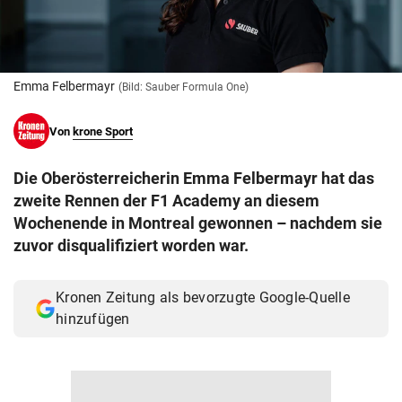
© Krone Multimedia GmbH & Co KG 2026
Muthgasse 2, 1190 Wien
Emma Felbermayr
(Bild: Sauber Formula One)
Von
krone Sport
Die Oberösterreicherin Emma Felbermayr hat das
zweite Rennen der F1 Academy an diesem
Wochenende in Montreal gewonnen – nachdem sie
zuvor disqualifiziert worden war.
Kronen Zeitung als bevorzugte Google-Quelle
hinzufügen