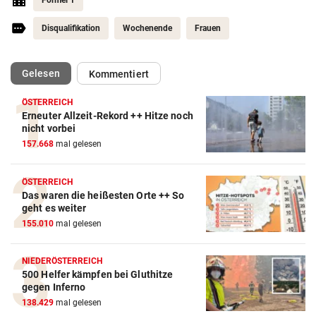
Disqualifikation
Wochenende
Frauen
(ausgewählt)
Gelesen
Kommentiert
ÖSTERREICH
Erneuter Allzeit-Rekord ++ Hitze noch
Action-Cam Vergleich
nicht vorbei
157.668
mal gelesen
ZUM VERGLEICH
Crosstrainer Vergleich
ÖSTERREICH
Das waren die heißesten Orte ++ So
ZUM VERGLEICH
geht es weiter
155.010
mal gelesen
E-Bike Vergleich
ZUM VERGLEICH
NIEDERÖSTERREICH
500 Helfer kämpfen bei Gluthitze
Elektro-Scooter Vergleich
gegen Inferno
ZUM VERGLEICH
138.429
mal gelesen