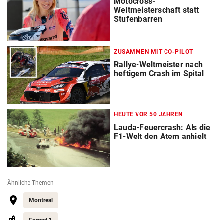
Motocross-
Weltmeisterschaft statt
Stufenbarren
ZUSAMMEN MIT CO-PILOT
Rallye-Weltmeister nach
heftigem Crash im Spital
HEUTE VOR 50 JAHREN
Lauda-Feuercrash: Als die
F1-Welt den Atem anhielt
Ähnliche Themen
Montreal
Formel 1