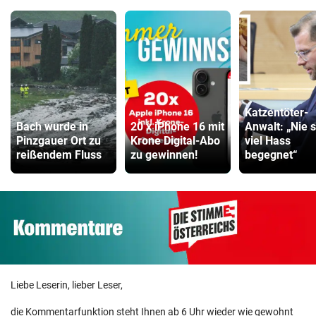
Katzentöter-
Bach wurde in
20 x iPhone 16 mit
Anwalt: „Nie 
Pinzgauer Ort zu
Krone Digital-Abo
viel Hass
reißendem Fluss
zu gewinnen!
begegnet“
Liebe Leserin, lieber Leser,
die Kommentarfunktion steht Ihnen ab 6 Uhr wieder wie gewohnt