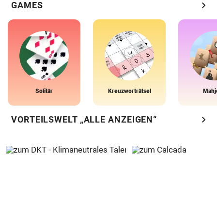
chevron_right
GAMES
Solitär
Kreuzworträtsel
Mahj
chevron_right
VORTEILSWELT „ALLE ANZEIGEN“