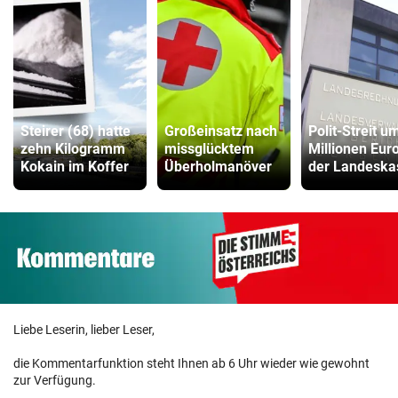
Steirer (68) hatte
Großeinsatz nach
Polit-Streit u
zehn Kilogramm
missglücktem
Millionen Euro
Kokain im Koffer
Überholmanöver
der Landeska
Liebe Leserin, lieber Leser,
die Kommentarfunktion steht Ihnen ab 6 Uhr wieder wie gewohnt
zur Verfügung.