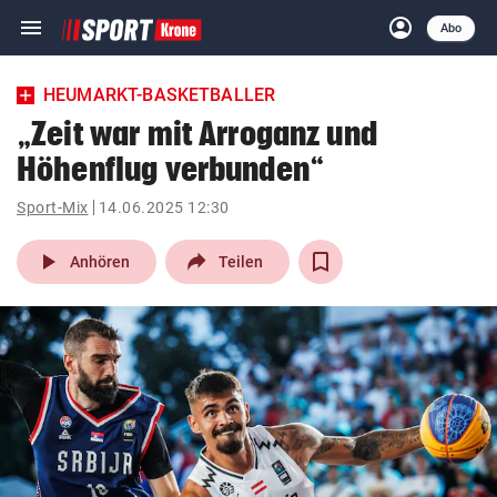
menu
account_circle
Navigation
Anmelden
Abo
close
Schließen
ein-/ausklappen
HEUMARKT-BASKETBALLER
Abonnieren
„Zeit war mit Arroganz und
Höhenflug verbunden“
account_circle
arrow_right
Anmelden
Sport-Mix
14.06.2025 12:30
pin_drop
arrow_right
Bundesland auswäh
Wien
play_arrow
Anhören
Teilen
bookmark
Merkliste
Suchbegriff
search
eingeben