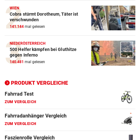
Action-Cam Vergleich
WIEN
ZUM VERGLEICH
Cobra stürmt Dorotheum, Täter ist
verschwunden
Crosstrainer Vergleich
141.144
mal gelesen
ZUM VERGLEICH
NIEDERÖSTERREICH
E-Bike Vergleich
500 Helfer kämpfen bei Gluthitze
ZUM VERGLEICH
gegen Inferno
140.481
mal gelesen
Elektro-Scooter Vergleich
ZUM VERGLEICH
PRODUKT VERGLEICHE
Ergometer Vergleich
ZUM VERGLEICH
Fahrrad Test
ZUM VERGLEICH
Fahrradanhänger Vergleich
ZUM VERGLEICH