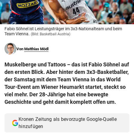
© Krone Multimedia GmbH & Co KG 2026
Muthgasse 2, 1190 Wien
Fabio Söhnel ist Leistungsträger im 3x3-Nationalteam und beim
Team Vienna.
(Bild: Basketball Austria)
Von
Matthias Mödl
Muskelberge und Tattoos – das ist Fabio Söhnel auf
den ersten Blick. Aber hinter dem 3x3-Basketballer,
der Samstag mit dem Team Vienna in das World
Tour-Event am Wiener Heumarkt startet, steckt so
viel mehr. Der 28-Jährige hat eine bewegte
Geschichte und geht damit komplett offen um.
Kronen Zeitung als bevorzugte Google-Quelle
hinzufügen