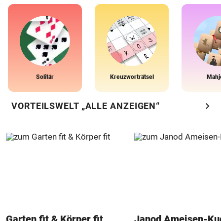
Solitär
Kreuzworträtsel
Mahj
chevron_right
VORTEILSWELT „ALLE ANZEIGEN“
Garten fit & Körper fit
Janod Ameisen-Ku