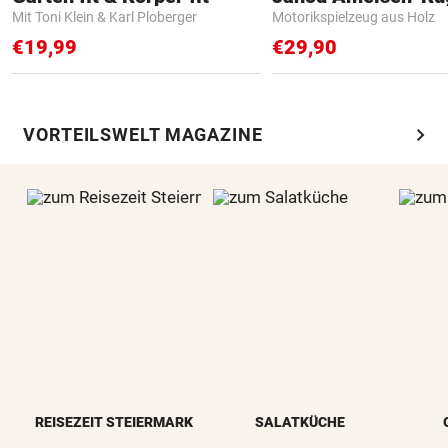
Mit Toni Klein & Karl Ploberger
Motorikspielzeug aus Holz
€19,99
€29,90
chevron_right
VORTEILSWELT MAGAZINE
REISEZEIT STEIERMARK
SALATKÜCHE