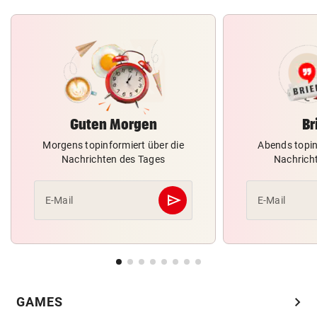
Guten Morgen
Br
Morgens topinformiert über die
Abends topin
Nachrichten des Tages
Nachrich
send
E-Mail
E-Mail
Abschicken
chevron_right
GAMES