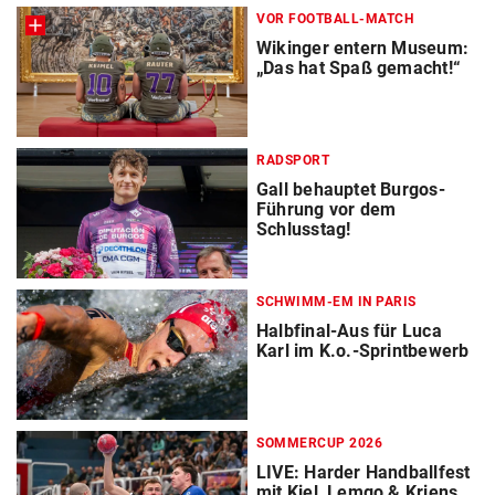
VOR FOOTBALL-MATCH
Wikinger entern Museum:
„Das hat Spaß gemacht!“
RADSPORT
Gall behauptet Burgos-
Führung vor dem
Schlusstag!
SCHWIMM-EM IN PARIS
Halbfinal-Aus für Luca
Karl im K.o.-Sprintbewerb
SOMMERCUP 2026
LIVE: Harder Handballfest
mit Kiel, Lemgo & Kriens