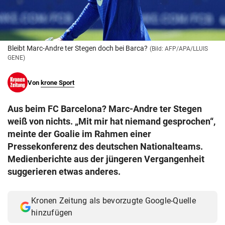
© Krone Multimedia GmbH & Co KG 2026
Muthgasse 2, 1190 Wien
Bleibt Marc-Andre ter Stegen doch bei Barca?
(Bild: AFP/APA/LLUIS
GENE)
Von
krone Sport
Aus beim FC Barcelona? Marc-Andre ter Stegen
weiß von nichts. „Mit mir hat niemand gesprochen“,
meinte der Goalie im Rahmen einer
Pressekonferenz des deutschen Nationalteams.
Medienberichte aus der jüngeren Vergangenheit
suggerieren etwas anderes.
Kronen Zeitung als bevorzugte Google-Quelle
hinzufügen