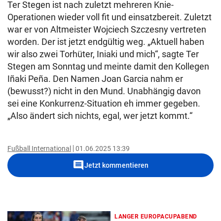
Ter Stegen ist nach zuletzt mehreren Knie-
Operationen wieder voll fit und einsatzbereit. Zuletzt
war er von Altmeister Wojciech Szczesny vertreten
worden. Der ist jetzt endgültig weg. „Aktuell haben
wir also zwei Torhüter, Iniaki und mich“, sagte Ter
Stegen am Sonntag und meinte damit den Kollegen
Iñaki Peña. Den Namen Joan Garcia nahm er
(bewusst?) nicht in den Mund. Unabhängig davon
sei eine Konkurrenz-Situation eh immer gegeben.
„Also ändert sich nichts, egal, wer jetzt kommt.“
Fußball International
01.06.2025 13:39
comment
Jetzt kommentieren
LANGER EUROPACUPABEND