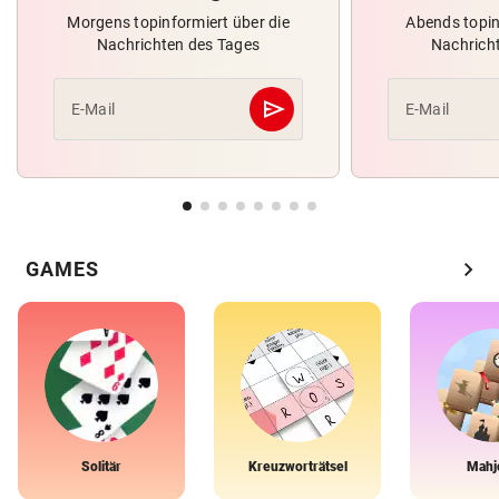
Morgens topinformiert über die
Abends topin
Nachrichten des Tages
Nachrich
send
E-Mail
E-Mail
Abschicken
chevron_right
GAMES
Solitär
Kreuzworträtsel
Mahj