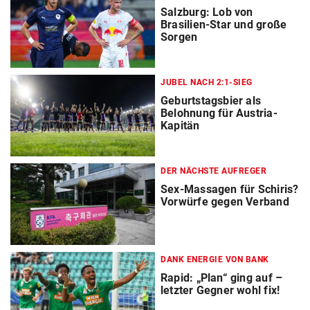
Salzburg: Lob von
Brasilien-Star und große
Sorgen
JUBEL NACH 2:1-SIEG
Geburtstagsbier als
Belohnung für Austria-
Kapitän
DER NÄCHSTE AUFREGER
Sex-Massagen für Schiris?
Vorwürfe gegen Verband
DANK ENERGIE VON BANK
Rapid: „Plan“ ging auf –
letzter Gegner wohl fix!