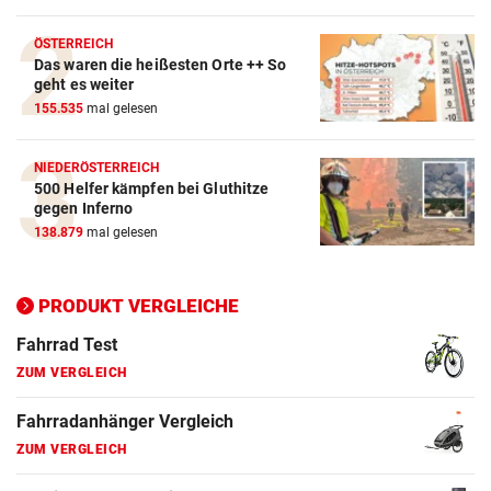
Crosstrainer Vergleich
ÖSTERREICH
Das waren die heißesten Orte ++ So
ZUM VERGLEICH
geht es weiter
155.535
mal gelesen
E-Bike Vergleich
ZUM VERGLEICH
NIEDERÖSTERREICH
500 Helfer kämpfen bei Gluthitze
Elektro-Scooter Vergleich
gegen Inferno
ZUM VERGLEICH
138.879
mal gelesen
Ergometer Vergleich
ZUM VERGLEICH
PRODUKT VERGLEICHE
Fahrrad Test
ZUM VERGLEICH
Fahrradanhänger Vergleich
ZUM VERGLEICH