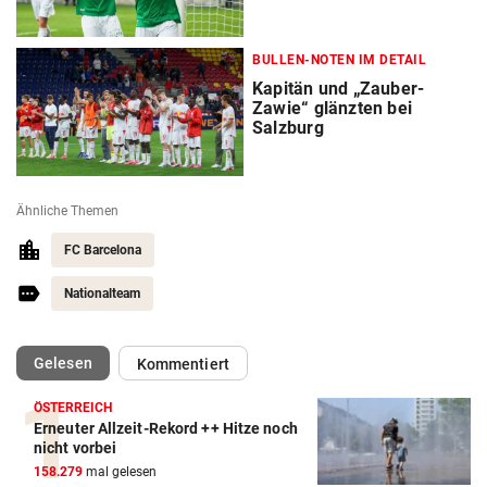
BULLEN-NOTEN IM DETAIL
Kapitän und „Zauber-
Zawie“ glänzten bei
Salzburg
Ähnliche Themen
FC Barcelona
Nationalteam
(ausgewählt)
Gelesen
Kommentiert
ÖSTERREICH
Erneuter Allzeit-Rekord ++ Hitze noch
Action-Cam Vergleich
nicht vorbei
158.279
mal gelesen
ZUM VERGLEICH