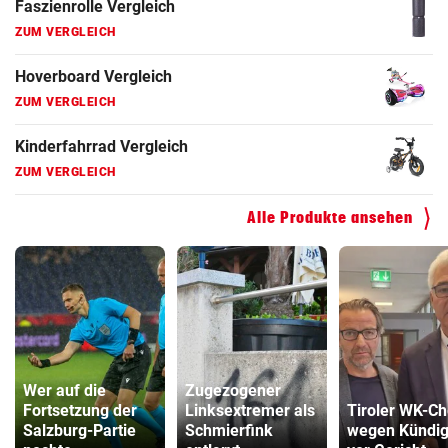
Faszienrolle Vergleich
ZUM VERGLEICH
Hoverboard Vergleich
ZUM VERGLEICH
Kinderfahrrad Vergleich
ZUM VERGLEICH
Alle Produkte ansehen
Wer auf die
Zugezogener
Fortsetzung der
Linksextremer als
Tiroler WK-Ch
Salzburg-Partie
Schmierfink
wegen Kündi