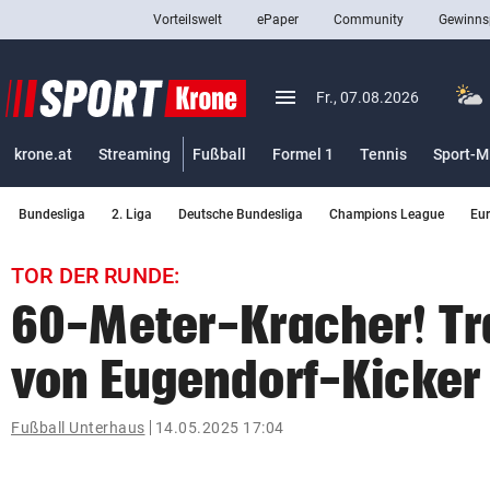
Vorteilswelt
ePaper
Community
Gewinns
close
Schließen
menu
Menü aufklappen
Fr., 07.08.2026
Abonnieren
krone.at
Streaming
Fußball
Formel 1
Tennis
Sport-M
account_circle
arrow_right
Anmelden
Bundesliga
2. Liga
Deutsche Bundesliga
Champions League
Eu
pin_drop
arrow_right
Bundesland auswäh
Wien
TOR DER RUNDE:
bookmark
Merkliste
60-Meter-Kracher! T
von Eugendorf-Kicker
Suchbegriff
search
eingeben
Fußball Unterhaus
14.05.2025 17:04