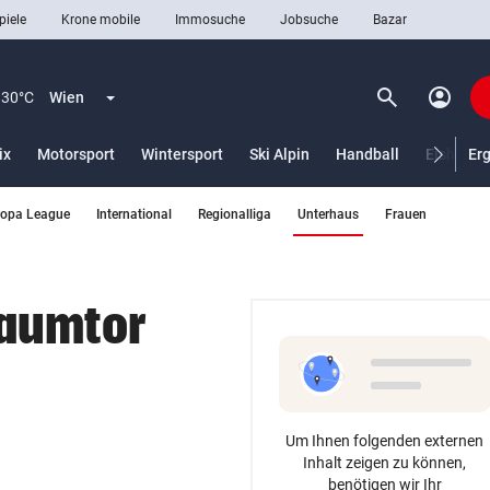
piele
Krone mobile
Immosuche
Jobsuche
Bazar
search
account_circle
Menü aufklappen
Suchen
30°C
Wien
ix
Motorsport
Wintersport
Ski Alpin
Handball
Eishocke
Er
(ausgewählt)
ropa League
International
Regionalliga
Unterhaus
Frauen
len
raumtor
Um Ihnen folgenden externen
Inhalt zeigen zu können,
benötigen wir Ihr