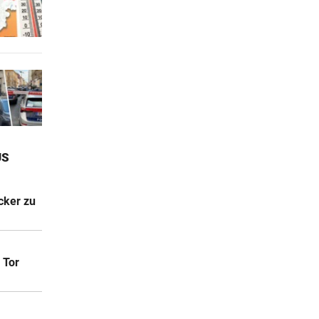
S
cker zu
 Tor