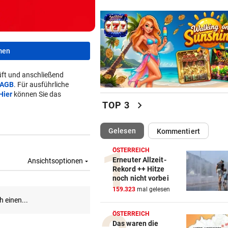
men
ft und anschließend
AGB
. Für ausführliche
Hier
können Sie das
chevron_right
TOP 3
(ausgewählt)
Gelesen
Kommentiert
ÖSTERREICH
Erneuter Allzeit-
Rekord ++ Hitze
noch nicht vorbei
159.323
mal gelesen
ÖSTERREICH
Das waren die