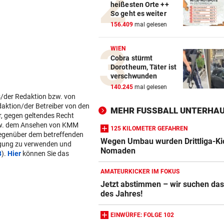
heißesten Orte ++
So geht es weiter
156.409
mal gelesen
WIEN
Cobra stürmt
Dorotheum, Täter ist
verschwunden
140.245
mal gelesen
s/der Redaktion bzw. von
daktion/der Betreiber von den
MEHR FUSSBALL UNTERHAU
r, gegen geltendes Recht
w. dem Ansehen von KMM
125 KILOMETER GEFAHREN
gegenüber dem betreffenden
Wegen Umbau wurden Drittliga-Ki
lgung zu verwenden und
Nomaden
B
).
Hier
können Sie das
AMATEURKICKER IM FOKUS
Jetzt abstimmen – wir suchen das
des Jahres!
Action-Cam Vergleich
ZUM VERGLEICH
EINWÜRFE: FOLGE 102