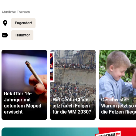
Ähnliche Themen
Eugendorf
Traumtor
Bekiffter 16-
Jähriger mit
Hat Ceuta-Chaos
Geschwister:
getuntem Moped
jetzt auch Folgen
Warum jetzt so 
erwischt
für die WM 2030?
die Fetzen flieg