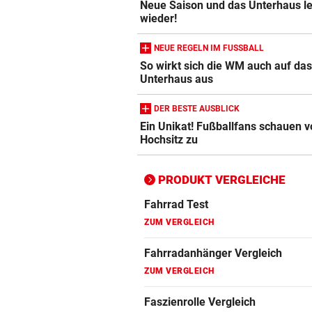
Neue Saison und das Unterhaus le
Crosstrainer Vergleich
wieder!
ZUM VERGLEICH
NEUE REGELN IM FUSSBALL
E-Bike Vergleich
So wirkt sich die WM auch auf da
ZUM VERGLEICH
Unterhaus aus
Elektro-Scooter Vergleich
DER BESTE AUSBLICK
Ein Unikat! Fußballfans schauen 
ZUM VERGLEICH
Hochsitz zu
Ergometer Vergleich
ZUM VERGLEICH
PRODUKT VERGLEICHE
Fahrrad Test
ZUM VERGLEICH
Fahrradanhänger Vergleich
ZUM VERGLEICH
Faszienrolle Vergleich