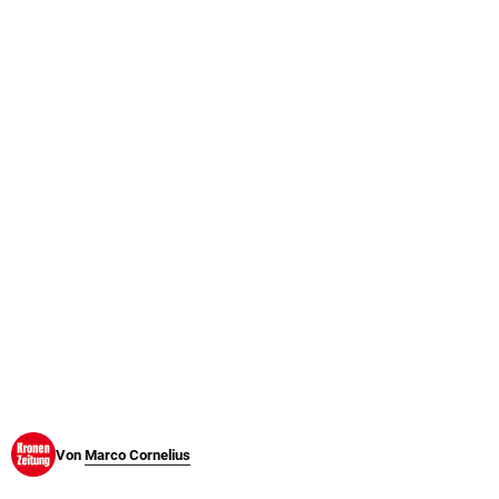
© Krone Multimedia GmbH & Co KG 2026
Muthgasse 2, 1190 Wien
Von
Marco Cornelius