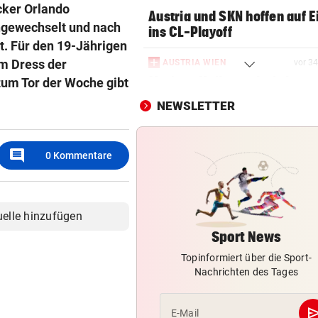
cker Orlando
Austria und SKN hoffen auf E
ingewechselt und nach
ins CL-Playoff
t. Für den 19-Jährigen
m Dress der
AUSTRIA WIEN
vor 3
Mutiges Hollywood wird zur
zum Tor der Woche gibt
violetten Realität
NEWSLETTER
SCHONUNG ANGESAGT
vor 3
Operation bei ÖSV-Skistar
comment
0
Kommentare
erfolgreich verlaufen!
VOR FOOTBALL-MATCH
Wikinger entern Museum: „
uelle hinzufügen
hat Spaß gemacht!“
Sport News
Topinformiert über die Sport-
RADSPORT
Nachrichten des Tages
Gall behauptet Burgos-Führ
vor dem Schlusstag!
se
E-Mail