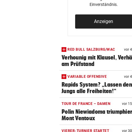
Einverständnis.
Anzeigen
RED BULL SALZBURG/WAC
vor 
Verhounig mit Klausel, Verhä
am Prüfstand
VARIABLE OFFENSIVE
vor 
Rapids System? „Lassen de
Jungs alle Freiheiten!“
TOUR DE FRANCE – DAMEN
vor 1
Polin Niewiadoma triumphie
Mont Ventoux
VIERER-TURNIER STARTET
vor 3