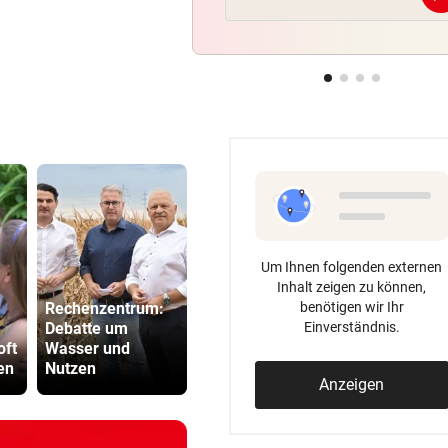
BEI POLEN-CHALLENGER
Nervenstarker Schwärzler zi
ins Halbfinale ein
LAIMER IN DER STARTELF
Bayern bestehen Härtetest 
England-Klub
Um Ihnen folgenden externen
Inhalt zeigen zu können,
benötigen wir Ihr
Rechenzentrum:
Einverständnis.
Debatte um
Wikinger entern
ÖBB-Odyss
oft
Wasser und
Museum: „Das hat
„Haben un
en
Nutzen
Spaß gemacht!“
sterben las
Anzeigen