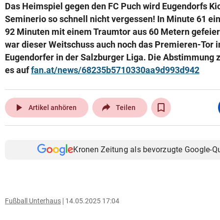
Das Heimspiel gegen den FC Puch wird Eugendorfs Ki
Seminerio so schnell nicht vergessen! In Minute 61 e
92 Minuten mit einem Traumtor aus 60 Metern gefeier
war dieser Weitschuss auch noch das Premieren-Tor i
Eugendorfer in der Salzburger Liga. Die Abstimmung 
es auf
fan.at/news/68235b5710330aa9d993d942
play_arrow
Artikel anhören
Teilen
Kronen Zeitung als bevorzugte Google-Q
Fußball Unterhaus
14.05.2025 17:04