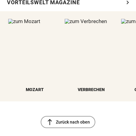
chevron_right
VORTEILSWELT MAGAZINE
MOZART
VERBRECHEN
north
Zurück nach oben