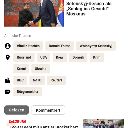
Selenskyj-Besuch als
„Schlag ins Gesicht“
Moskaus
Ähnliche Themen
Vitali Klitschko
Donald Trump
Wolodymyr Selenskyj
Russland
USA
Kiew
Donezk
Krim
Kreml
Ukraine
BBC
NATO
Reuters
Bürgermeister
(ausgewählt)
Gelesen
Kommentiert
SALZBURG
TV-Star geht mit Kanzler Stocker hart