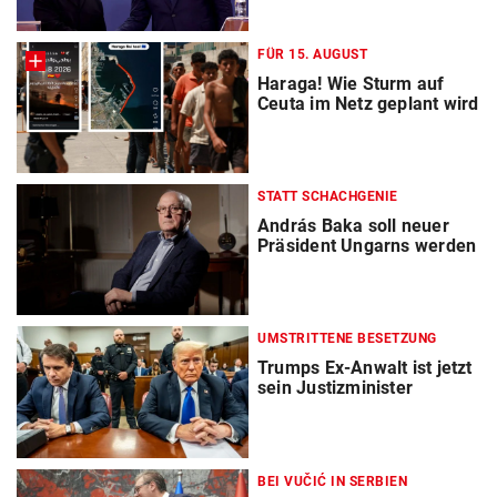
FÜR 15. AUGUST
Haraga! Wie Sturm auf
Ceuta im Netz geplant wird
STATT SCHACHGENIE
András Baka soll neuer
Präsident Ungarns werden
UMSTRITTENE BESETZUNG
Trumps Ex-Anwalt ist jetzt
sein Justizminister
BEI VUČIĆ IN SERBIEN