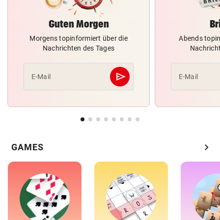
Guten Morgen
Br
Morgens topinformiert über die
Abends topin
Nachrichten des Tages
Nachrich
send
E-Mail
E-Mail
Abschicken
chevron_right
GAMES