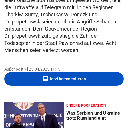
elektronische Störmanöver umgeleitet worden, teilt
die Luftwaffe auf Telegram mit. In den Regionen
Charkiw, Sumy, Tscherkassy, Donezk und
Dnipropetrowsk seien durch die Angriffe Schäden
entstanden. Dem Gouverneur der Region
Dnipropetrowsk zufolge stieg die Zahl der
Todesopfer in der Stadt Pawlohrad auf zwei. Acht
Menschen seien verletzt worden.
Außenpolitik
25.04.2025 11:15
comment
Jetzt kommentieren
ENGERE KOOPERATION
Was Serbien und Ukraine
trotz Russland eint