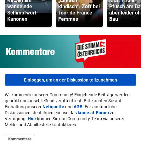
Katzen als
„Einfach
MCI: Tiroler
wandelnde
kindisch“: Zoff bei
Pfusch am Ba
Schimpfwort-
Tour de France
aber leider o
Kanonen
Femmes
Bau
Einloggen, um an der Diskussion teilzunehmen
Willkommen in unserer Community! Eingehende Beiträge werden
geprüft und anschließend veröffentlicht. Bitte achten Sie auf
Einhaltung unserer
Netiquette
und
AGB
. Für ausführliche
Diskussionen steht Ihnen ebenso das
krone.at-Forum
zur
Verfügung.
Hier
können Sie das Community-Team via unserer
Melde- und Abhilfestelle kontaktieren.