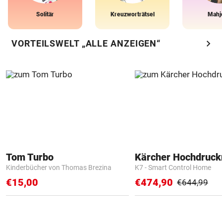
Solitär
Kreuzworträtsel
Mahj
chevron_right
VORTEILSWELT „ALLE ANZEIGEN“
Tom Turbo
Kärcher Hochdruck
Kinderbücher von Thomas Brezina
K7 - Smart Control Home
€15,00
€474,90
€644,99