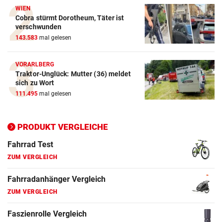
Crosstrainer Vergleich
WIEN
Cobra stürmt Dorotheum, Täter ist
ZUM VERGLEICH
verschwunden
143.583
mal gelesen
E-Bike Vergleich
ZUM VERGLEICH
VORARLBERG
Traktor-Unglück: Mutter (36) meldet
Elektro-Scooter Vergleich
sich zu Wort
ZUM VERGLEICH
111.495
mal gelesen
Ergometer Vergleich
ZUM VERGLEICH
PRODUKT VERGLEICHE
Fahrrad Test
ZUM VERGLEICH
Fahrradanhänger Vergleich
ZUM VERGLEICH
Faszienrolle Vergleich