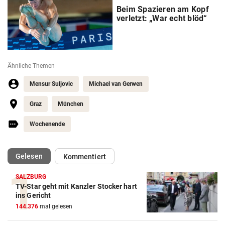
Beim Spazieren am Kopf
verletzt: „War echt blöd“
Ähnliche Themen
Mensur Suljovic
Michael van Gerwen
Graz
München
Wochenende
(ausgewählt)
Gelesen
Kommentiert
SALZBURG
TV-Star geht mit Kanzler Stocker hart
Action-Cam Vergleich
ins Gericht
144.376
mal gelesen
ZUM VERGLEICH