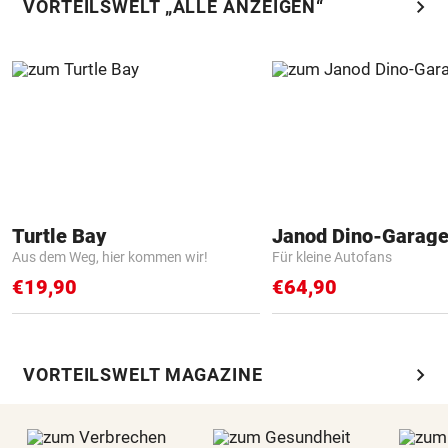
chevron_right
VORTEILSWELT „ALLE ANZEIGEN“
Turtle Bay
Janod Dino-Garag
Aus dem Weg, hier kommen wir!
Für kleine Autofans
€19,90
€64,90
chevron_right
VORTEILSWELT MAGAZINE