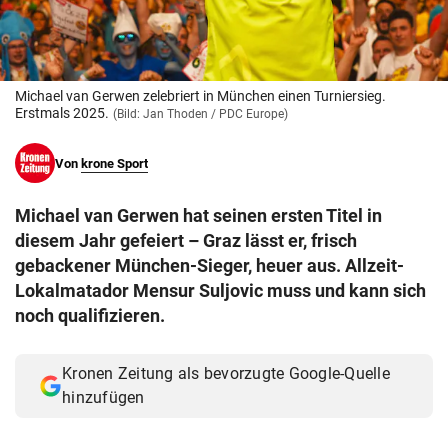
© Krone Multimedia GmbH & Co KG 2026
Muthgasse 2, 1190 Wien
Michael van Gerwen zelebriert in München einen Turniersieg.
Erstmals 2025.
(Bild: Jan Thoden / PDC Europe)
Von
krone Sport
Michael van Gerwen hat seinen ersten Titel in
diesem Jahr gefeiert – Graz lässt er, frisch
gebackener München-Sieger, heuer aus. Allzeit-
Lokalmatador Mensur Suljovic muss und kann sich
noch qualifizieren.
Kronen Zeitung als bevorzugte Google-Quelle
hinzufügen