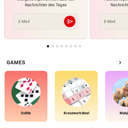
Nachrichten des Tages
Nachrich
send
E-Mail
E-Mail
Abschicken
chevron_right
GAMES
Solitär
Kreuzworträtsel
Mahj