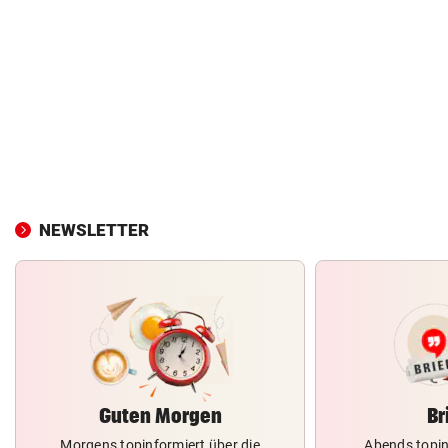
NEWSLETTER
Guten Morgen
Br
Morgens topinformiert über die
Abends topin