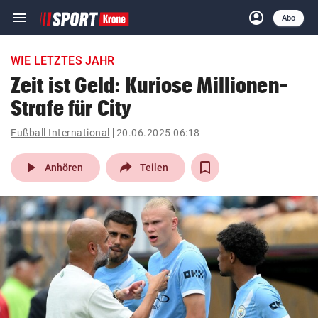
menu
account_circle
Navigation
Anmelden
Abo
close
Schließen
ein-/ausklappen
WIE LETZTES JAHR
Abonnieren
Zeit ist Geld: Kuriose Millionen-
Strafe für City
account_circle
arrow_right
Anmelden
Fußball International
20.06.2025 06:18
pin_drop
arrow_right
Bundesland auswäh
Wien
play_arrow
Anhören
Teilen
bookmark
Merkliste
Suchbegriff
search
eingeben