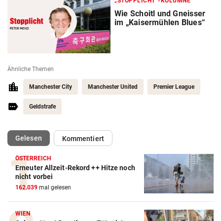
„STOPPLICHT“-KOLUMNE
Wie Schoitl und Gneisser
im „Kaisermühlen Blues“
Ähnliche Themen
Manchester City
Manchester United
Premier League
Geldstrafe
(ausgewählt)
Gelesen
Kommentiert
ÖSTERREICH
Erneuter Allzeit-Rekord ++ Hitze noch
Action-Cam Vergleich
nicht vorbei
162.039
mal gelesen
ZUM VERGLEICH
Crosstrainer Vergleich
WIEN