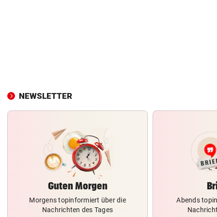
NEWSLETTER
Guten Morgen
Br
Morgens topinformiert über die
Abends topin
Nachrichten des Tages
Nachrich