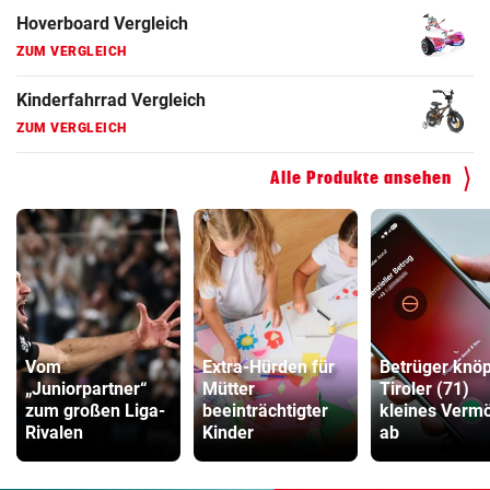
Hoverboard Vergleich
ZUM VERGLEICH
Kinderfahrrad Vergleich
ZUM VERGLEICH
Alle Produkte ansehen
Vom
Extra-Hürden für
Betrüger knöp
„Juniorpartner“
Mütter
Tiroler (71)
zum großen Liga-
beeinträchtigter
kleines Verm
Rivalen
Kinder
ab