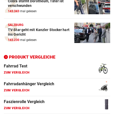
Cobra stürmt Dorotheum, Täter ist
ZUM VERGLEICH
verschwunden
143.343
mal gelesen
E-Bike Vergleich
ZUM VERGLEICH
SALZBURG
TV-Star geht mit Kanzler Stocker hart
Elektro-Scooter Vergleich
ins Gericht
ZUM VERGLEICH
143.230
mal gelesen
Ergometer Vergleich
ZUM VERGLEICH
PRODUKT VERGLEICHE
Fahrrad Test
ZUM VERGLEICH
Fahrradanhänger Vergleich
ZUM VERGLEICH
Faszienrolle Vergleich
ZUM VERGLEICH