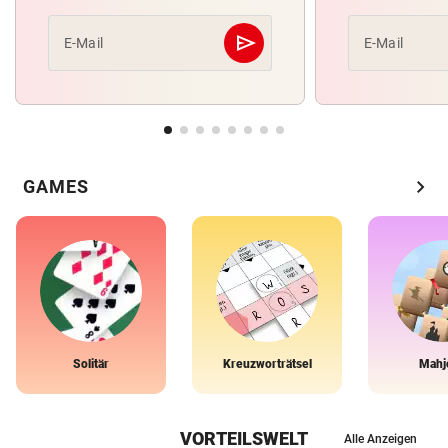
send
E-Mail
E-Mail
Abschicken
chevron_right
GAMES
Solitär
Kreuzworträtsel
Mahj
VORTEILSWELT
Alle Anzeigen