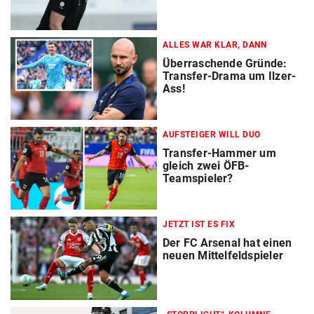
ALLES WAR KLAR, DANN
Überraschende Gründe:
Transfer-Drama um Ilzer-
Ass!
AUFSTEIGER WILL DUO
Transfer-Hammer um
gleich zwei ÖFB-
Teamspieler?
JETZT IST ES FIX
Der FC Arsenal hat einen
neuen Mittelfeldspieler