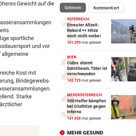
öheres Gewicht auf die
(ausgewählt)
Gelesen
Kommentiert
NACH WANDERUNG
vor ein
22-Jährige erlitt auf Hochst
ÖSTERREICH
n Wasseransammlungen
Schwächeanfall
Erneuter Allzeit-
eits
Rekord ++ Hitze
noch nicht vorbei
AFLE TOP-SPIEL:
vor 
ge sportliche
161.299
mal gelesen
LIVE: Vienna Vikings treffen 
usdauersport und vor
Wroclav Panthers
 allgemeine
WIEN
Cobra stürmt
NACH ABSCHIED AUS RIED
vor 
Dorotheum, Täter ist
reiche Kost mit
Sieg! Erfolgreiches Debüt fü
verschwunden
Senft in Karlsruhe
erung, Bindegewebs-
142.729
mal gelesen
Wasseransammlungen.
ALLES WAR KLAR, DANN
vor 
NIEDERÖSTERREICH
llend. Starke
Überraschende Gründe: Tran
500 Helfer kämpfen
rztlicher
bei Gluthitze gegen
Drama um Ilzer-Ass!
Inferno
141.428
mal gelesen
GERICHTSENTSCHEIDUNG
vor 
ÖAMTC nicht gerufen: 130 Eu
MEHR GESUND
Strafe für Lenker