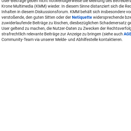
User-Beiträge geben nicht notwendigerweise die Meinung des Betreiber
Krone Multimedia (KMM) wieder. In diesem Sinne distanziert sich die Re
Inhalten in diesem Diskussionsforum. KMM behält sich insbesondere vo
verstoßende, den guten Sitten oder der
Netiquette
widersprechende bz
zuwiderlaufende Beiträge zu löschen, diesbezüglichen Schadenersatz 
User geltend zu machen, die Nutzer-Daten zu Zwecken der Rechtsverfo
strafrechtlich relevante Beiträge zur Anzeige zu bringen (siehe auch
AG
Community-Team via unserer Melde- und Abhilfestelle kontaktieren.