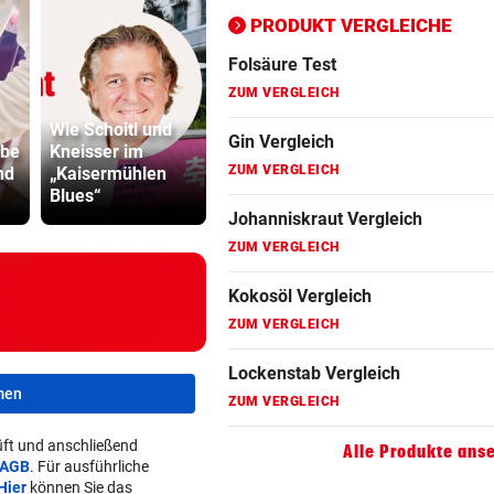
ZUM VERGLEICH
PRODUKT VERGLEICHE
Folsäure Test
ZUM VERGLEICH
Wie Schoitl und
Ruck-
Gin Vergleich
ebe
Kneisser im
Zwei OeSV-Boote
Nachfolgeri
ZUM VERGLEICH
nd
„Kaisermühlen
vor Los Angeles
war halt ei
Blues“
im Medal Race
Herrenrund
Johanniskraut Vergleich
ZUM VERGLEICH
Kokosöl Vergleich
ZUM VERGLEICH
Lockenstab Vergleich
men
ZUM VERGLEICH
ft und anschließend
Alle Produkte ans
AGB
. Für ausführliche
Hier
können Sie das