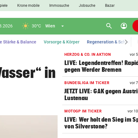
piele
Krone mobile
Immosuche
Jobsuche
Bazar
search
account_circle
Menü aufklappen
appen
Suchen
08.2026
30°C
Wien
e Stärke & Balance
Vorsorge & Körper
Regeneration & Schlaf
HERZOG & CO. IN AKTION
vor 
LIVE: Legendentreffen! Rapi
len
asser“ in
gegen Werder Bremen
BUNDESLIGA IM TICKER
vor 
JETZT LIVE: GAK gegen Austr
Lustenau
MOTOGP IM TICKER
vor 1
LIVE: Wer holt den Sieg im Sp
von Silverstone?