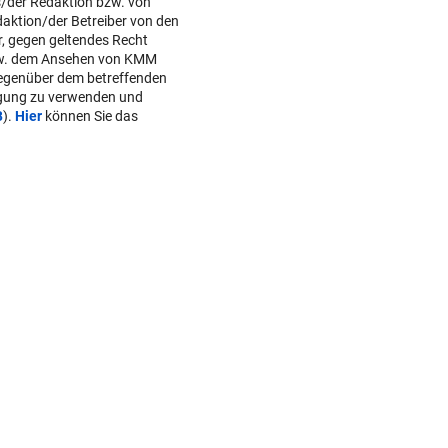
s/der Redaktion bzw. von
daktion/der Betreiber von den
r, gegen geltendes Recht
w. dem Ansehen von KMM
gegenüber dem betreffenden
lgung zu verwenden und
B
).
Hier
können Sie das