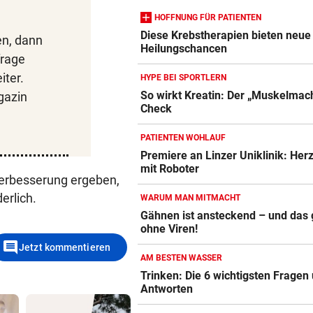
HOFFNUNG FÜR PATIENTEN
NACH ARBEIT IM EINSATZ
vor 
Diese Krebstherapien bieten neue
en, dann
60 Alarme zu Waldbränden i
Heilungschancen
frage
einer Woche
iter.
HYPE BEI SPORTLERN
NAMEN VERWECHSELT
vor 
So wirkt Kreatin: Der „Muskelmac
gazin
Check
Blutdruckmessgerät Vergleich
Frau bekam in Italien falsch
Embryo eingesetzt
ZUM VERGLEICH
PATIENTEN WOHLAUF
Premiere an Linzer Uniklinik: Her
Duschkopf Vergleich
mit Roboter
ZUM VERGLEICH
erbesserung ergeben,
erlich.
WARUM MAN MITMACHT
Elektrische Zahnbürste Vergleich
Gähnen ist ansteckend – und das
ZUM VERGLEICH
ohne Viren!
comment
Jetzt kommentieren
Epilierer Vergleich
AM BESTEN WASSER
Trinken: Die 6 wichtigsten Fragen
ZUM VERGLEICH
Antworten
Fitbit Vergleich