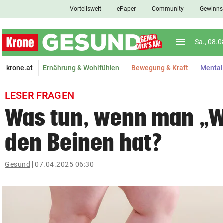
Vorteilswelt
ePaper
Community
Gewinns
close
Schließen
menu
Menü aufkl
Sa., 08.
Abonnieren
krone.at
Ernährung & Wohlfühlen
Bewegung & Kraft
Mental
account_circle
arrow_right
Anmelden
LESER FRAGEN
pin_drop
arrow_right
Bundesland auswäh
Wien
Was tun, wenn man „W
bookmark
den Beinen hat?
Merkliste
Gesund
07.04.2025 06:30
Suchbegriff
search
eingeben