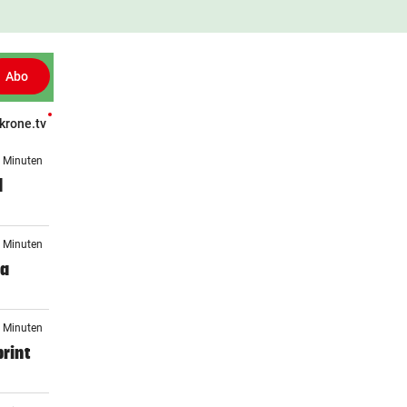
Abo
krone.tv
Patientenberichte
Leser fragen
Gesund TV
Gesünder Leben
5 Minuten
d
7 Minuten
ia
0 Minuten
rint