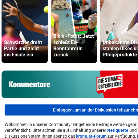
Bikini-Fotos: Jetzt
Schwärzler dreht
schießt Ex-
Unbekannte Di
Partie und zieht
Rennfahrerin
stahlen Bikes u
ins Finale ein
zurück
Pflegeprodukte
Einloggen, um an der Diskussion teilzuneh
Willkommen in unserer Community! Eingehende Beiträge werden geprü
veröffentlicht. Bitte achten Sie auf Einhaltung unserer
Netiquette
und
Diskussionen steht Ihnen ebenso das
krone.at-Forum
zur Verfügung.