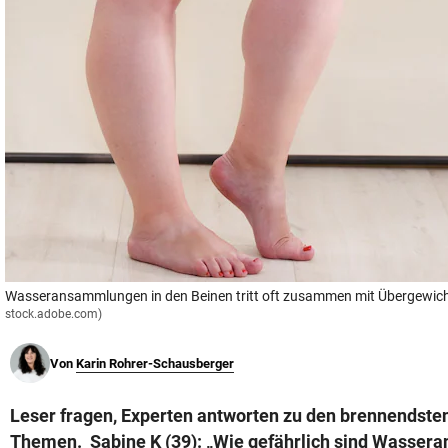
© Krone Multimedia GmbH & Co KG 2026
Muthgasse 2, 1190 Wien
Wasseransammlungen in den Beinen tritt oft zusammen mit Übergewich
stock.adobe.com)
Von
Karin Rohrer-Schausberger
Leser fragen, Experten antworten zu den brennendste
Themen. Sabine K (39): „Wie gefährlich sind Wasser