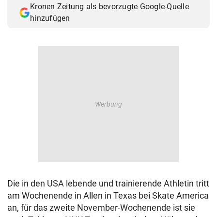
Kronen Zeitung als bevorzugte Google-Quelle
© Krone Multimedia GmbH & Co KG 2026
hinzufügen
Muthgasse 2, 1190 Wien
Die in den USA lebende und trainierende Athletin tritt
am Wochenende in Allen in Texas bei Skate America
an, für das zweite November-Wochenende ist sie