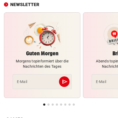
NEWSLETTER
Guten Morgen
Br
Morgens topinformiert über die
Abends topin
Nachrichten des Tages
Nachrich
send
E-Mail
E-Mail
Abschicken