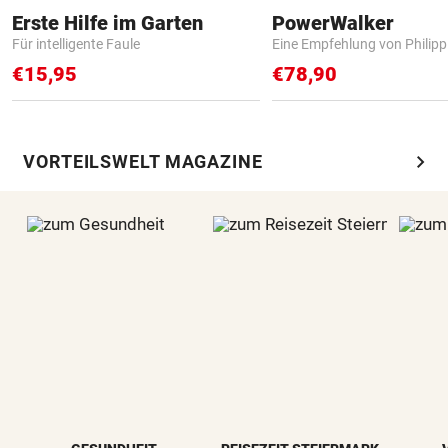
Erste Hilfe im Garten
PowerWalker
Für intelligente Faule
Eine Empfehlung von Philip
€15,95
€78,90
chevron_right
VORTEILSWELT MAGAZINE