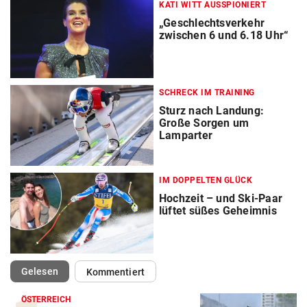
KATI WITT AUSSPIONIERT
„Geschlechtsverkehr
zwischen 6 und 6.18 Uhr“
SCHRECK IM TRAINING
Sturz nach Landung:
Große Sorgen um
Lamparter
IM DOPPELTEN GLÜCK
Hochzeit – und Ski-Paar
lüftet süßes Geheimnis
(ausgewählt)
Gelesen
Kommentiert
ÖSTERREICH