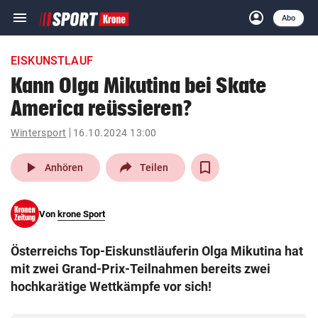
menu
account_circle
Navigation
Anmelden
Abo
close
Schließen
ein-/ausklappen
EISKUNSTLAUF
Abonnieren
Kann Olga Mikutina bei Skate
America reüssieren?
account_circle
arrow_right
Anmelden
Wintersport
16.10.2024 13:00
pin_drop
arrow_right
Bundesland auswäh
Wien
play_arrow
Anhören
Teilen
bookmark
Merkliste
Von
krone Sport
Suchbegriff
search
Österreichs Top-Eiskunstläuferin Olga Mikutina hat
eingeben
mit zwei Grand-Prix-Teilnahmen bereits zwei
hochkarätige Wettkämpfe vor sich!