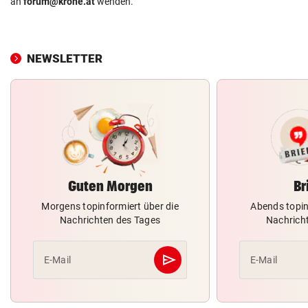
an
forum@krone.at
wenden.
NEWSLETTER
Guten Morgen
Br
Morgens topinformiert über die
Abends topin
Nachrichten des Tages
Nachrich
send
E-Mail
E-Mail
Abschicken