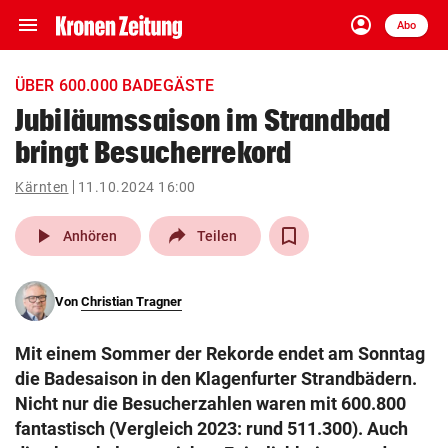
menu
account_circle
Navigation
Anmelden
Abo
close
Schließen
ein-/ausklappen
ÜBER 600.000 BADEGÄSTE
Abonnieren
Jubiläumssaison im Strandbad
bringt Besucherrekord
account_circle
arrow_right
Anmelden
Kärnten
11.10.2024 16:00
pin_drop
arrow_right
Bundesland auswäh
Wien
play_arrow
Anhören
Teilen
bookmark
Merkliste
Von
Christian Tragner
Suchbegriff
search
Mit einem Sommer der Rekorde endet am Sonntag
eingeben
die Badesaison in den Klagenfurter Strandbädern.
Nicht nur die Besucherzahlen waren mit 600.800
fantastisch (Vergleich 2023: rund 511.300). Auch