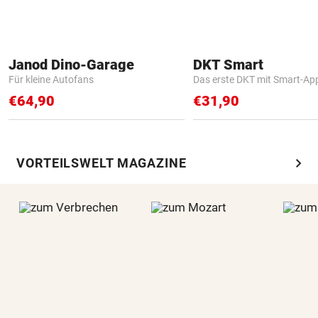
Janod Dino-Garage
DKT Smart
Für kleine Autofans
Das erste DKT mit Smart-Ap
€64,90
€31,90
chevron_right
VORTEILSWELT MAGAZINE