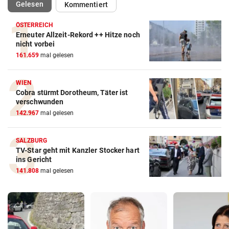
(ausgewählt)
Gelesen
Kommentiert
ÖSTERREICH
Erneuter Allzeit-Rekord ++ Hitze noch
nicht vorbei
161.659
mal gelesen
WIEN
Cobra stürmt Dorotheum, Täter ist
verschwunden
142.967
mal gelesen
SALZBURG
TV-Star geht mit Kanzler Stocker hart
ins Gericht
141.808
mal gelesen