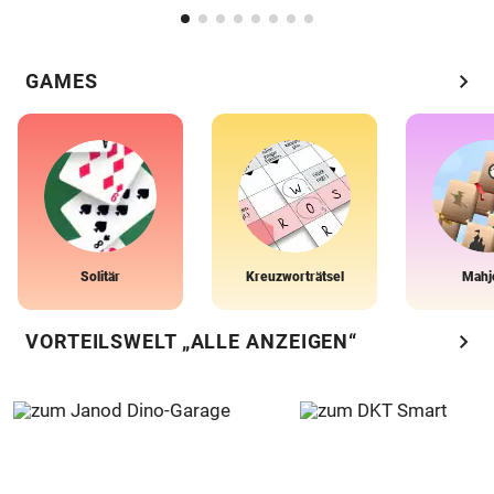
chevron_right
GAMES
Solitär
Kreuzworträtsel
Mahj
chevron_right
VORTEILSWELT „ALLE ANZEIGEN“