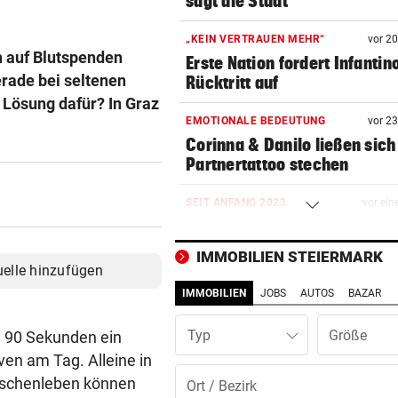
sagt die Stadt
„KEIN VERTRAUEN MEHR“
vor 2
n auf Blutspenden
Erste Nation fordert Infantin
rade bei seltenen
Rücktritt auf
 Lösung dafür? In Graz
EMOTIONALE BEDEUTUNG
vor 2
Corinna & Danilo ließen sich
Partnertattoo stechen
SEIT ANFANG 2023
vor ein
Lebensmittelpreise auf höch
Stand geklettert
IMMOBILIEN STEIERMARK
uelle hinzufügen
AUSSAGE ÜBER KINDER
vor ein
IMMOBILIEN
JOBS
AUTOS
BAZAR
Steirische ÖVP-Chefin kritis
den Bundeskanzler
Typ
le 90 Sekunden ein
ven am Tag. Alleine in
„WERMUTSTROPFEN“
vor ein
enschenleben können
Verletzter Salzburg-Kicker: 