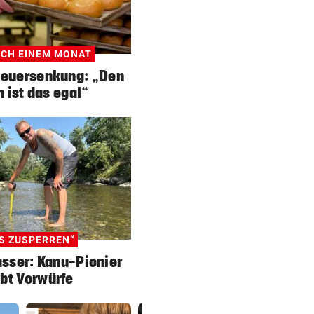
ACH EINEM MONAT
teuersenkung: „Den
 ist das egal“
S ZUSPERREN“
sser: Kanu-Pionier
bt Vorwürfe