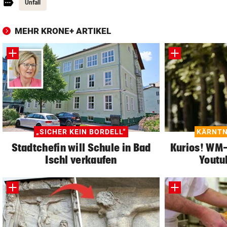
Unfall
MEHR KRONE+ ARTIKEL
„SICHER KEIN BORDELL“
KÄRNTN
Stadtchefin will Schule in Bad
Kurios! WM-S
Ischl verkaufen
Youtu