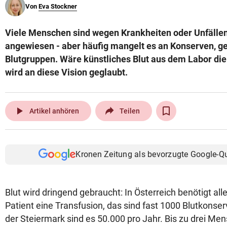
Von
Eva Stockner
© Krone Multimedia GmbH & Co KG 2026
Muthgasse 2, 1190 Wien
Viele Menschen sind wegen Krankheiten oder Unfälle
angewiesen - aber häufig mangelt es an Konserven, ge
Blutgruppen. Wäre künstliches Blut aus dem Labor die
wird an diese Vision geglaubt.
play_arrow
Artikel anhören
Teilen
Kronen Zeitung als bevorzugte Google-Q
Blut wird dringend gebraucht: In Österreich benötigt al
Patient eine Transfusion, das sind fast 1000 Blutkonser
der Steiermark sind es 50.000 pro Jahr. Bis zu drei M