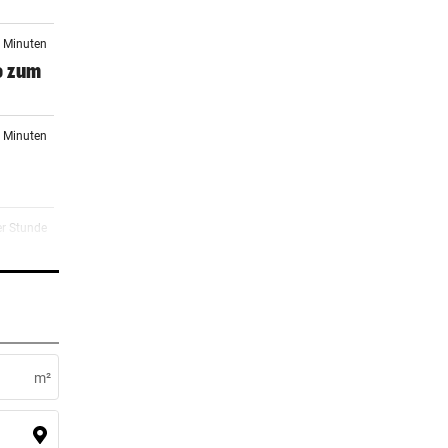
0 Minuten
o zum
3 Minuten
er Stunde
sten
er Stunde
iert
m²
er Stunde
Die