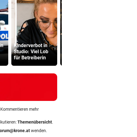
Ein groteskes
LIVE: Hard
in
Kinderverbot in
Volksstück stellt
Handballfes
Studio: Viel Lob
unbequeme
Kiel, Lemg
für Betreiberin
Fragen
Kriens
ein Kommentieren mehr
skutieren:
Themenübersicht
.
forum@krone.at
wenden.