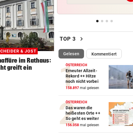
Nordkorea empfiehlt Hundef
gegen die Hitze
MUTTER IM KRANKENHAUS
vor 
Bub nach Pestizideinsatz in 
chevron_right
Türkei gestorben
TOP 3
CHEIDER & JOST
HAND AUFS HERZ
vor 
(ausgewählt)
Gelesen
Kommentiert
Würden Sie einen Politiker 
affäre im Rathaus:
ÖSTERREICH
ht greift ein
Erneuter Allzeit-
VON OIDA BIS CRINGE
vor 
Rekord ++ Hitze
Warum sich Jugendwörter i
noch nicht vorbei
schneller verändern
158.897
mal gelesen
ÖSTERREICH
Das waren die
heißesten Orte ++
So geht es weiter
156.058
mal gelesen