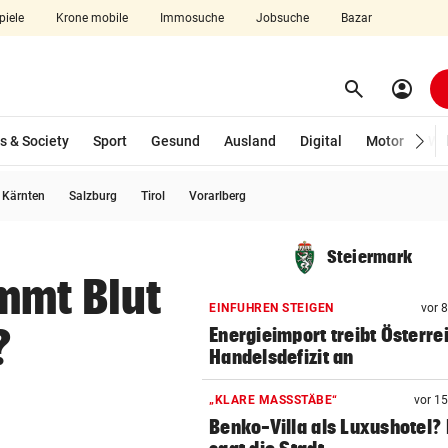
piele
Krone mobile
Immosuche
Jobsuche
Bazar
search
account_circle
Menü aufklappen
Suchen
s & Society
Sport
Gesund
Ausland
Digital
Motor
Wir
usgewählt)
Kärnten
Salzburg
Tirol
Vorarlberg
len
Steiermark
mmt Blut
EINFUHREN STEIGEN
vor 
?
Energieimport treibt Österre
Handelsdefizit an
„KLARE MASSSTÄBE“
vor 1
Benko-Villa als Luxushotel?