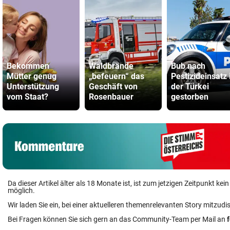
Bekommen
Waldbrände
Bub nach
Mütter genug
„befeuern“ das
Pestizideinsatz 
Unterstützung
Geschäft von
der Türkei
vom Staat?
Rosenbauer
gestorben
Da dieser Artikel älter als 18 Monate ist, ist zum jetzigen Zeitpunkt k
möglich.
Wir laden Sie ein, bei einer aktuelleren themenrelevanten Story mitzudi
Bei Fragen können Sie sich gern an das Community-Team per Mail an