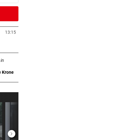
er Stunde
13:15
neuem Tab öffnen
er Stunde
n neuem Tab öffnen
ne“
 in
e Krone
er Stunde
lässt
er Stunde
er Stunde