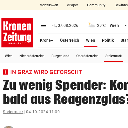
Vorteilswelt
ePaper
Community
Gewinns
close
Schließen
menu
Menü aufklappen
Fr., 07.08.2026
29°C
Wien
Abonnieren
(ausgewählt)
Krone+
Österreich
Wien
Politik
Star
account_circle
arrow_right
Anmelden
(a
Wien
Niederösterreich
Burgenland
Oberösterreich
Steiermark
pin_drop
arrow_right
Bundesland auswäh
Wien
IN GRAZ WIRD GEFORSCHT
bookmark
Merkliste
Zu wenig Spender: Ko
bald aus Reagenzglas
Suchbegriff
search
eingeben
Steiermark
04.10.2024 11:00