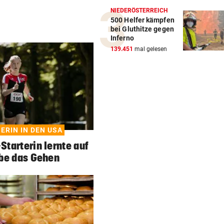
NIEDERÖSTERREICH
500 Helfer kämpfen
bei Gluthitze gegen
Inferno
139.451
mal gelesen
ERIN IN DEN USA
tarterin lernte auf
be das Gehen