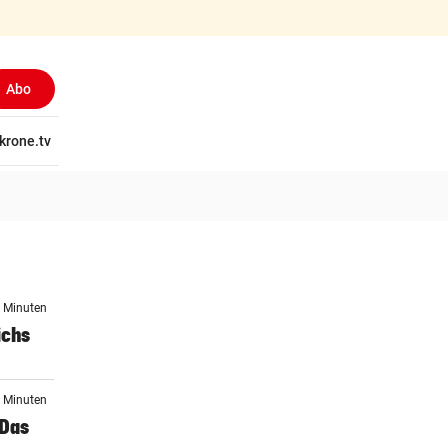
Abo
tschaft
krone.tv
Wissen
Gericht
Kolumnen
Freizeit
Reise
Ti
8 Minuten
ichs
5 Minuten
 Das