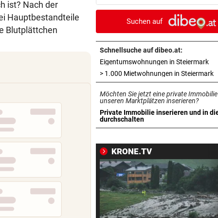
h ist? Nach der
Diagnose ist da!
ei Hauptbestandteile
Suchen auf
SPRICHT ÜBER FAMILIE
vor ein
ie Blutplättchen
Royale Ehekrise? Das sagt
Ehemann von Beatrice
Schnellsuche auf dibeo.at:
in 
Eigentumswohnungen in Steiermark
„MONSTER-EINSATZ“
vor ein
i
> 1.000 Mietwohnungen in Steiermark
Feuerwehr jagte „Vogelspin
Möchten Sie jetzt eine private Immobilie
am Spielplatz
unseren Marktplätzen inserieren?
Private Immobilie inserieren und in di
PSG WARTET SCHON
vor ein
in neuem Tab öffnen
durchschalten
WM-Held zeigt Sixpack – ver
er Barcelona?
KRONE.TV
AUCH GROSSELTERN TOT
vor ein
Thailand: Teenager richtete
Blutbad in Schule an
DAS SAGEN DIE LESER
vor ein