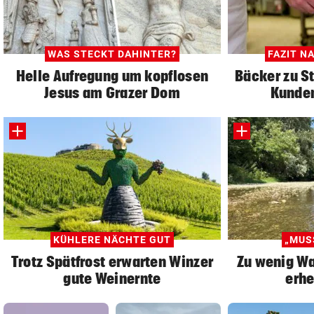
WAS STECKT DAHINTER?
FAZIT N
Helle Aufregung um kopflosen
Bäcker zu S
Jesus am Grazer Dom
Kunden
KÜHLERE NÄCHTE GUT
„MUS
Trotz Spätfrost erwarten Winzer
Zu wenig Wa
gute Weinernte
erhe