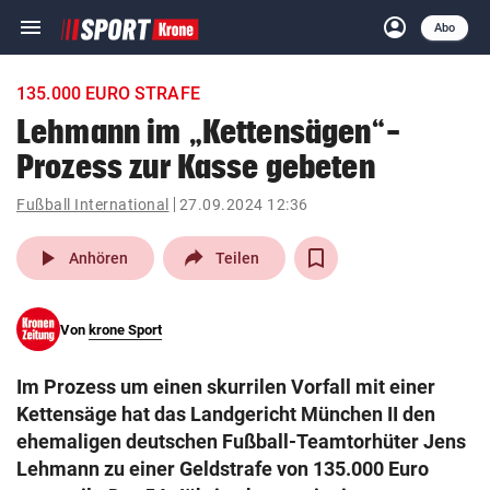
menu
account_circle
Navigation
Anmelden
Abo
close
Schließen
ein-/ausklappen
135.000 EURO STRAFE
Abonnieren
Lehmann im „Kettensägen“-
Prozess zur Kasse gebeten
account_circle
arrow_right
Anmelden
Fußball International
27.09.2024 12:36
pin_drop
arrow_right
Bundesland auswäh
Wien
play_arrow
Anhören
Teilen
bookmark
Merkliste
Von
krone Sport
Suchbegriff
search
Im Prozess um einen skurrilen Vorfall mit einer
eingeben
Kettensäge hat das Landgericht München II den
ehemaligen deutschen Fußball-Teamtorhüter Jens
Lehmann zu einer Geldstrafe von 135.000 Euro