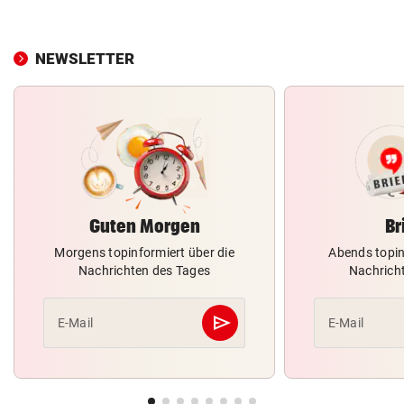
NEWSLETTER
Guten Morgen
Br
Morgens topinformiert über die
Abends topin
Nachrichten des Tages
Nachrich
send
E-Mail
E-Mail
Abschicken