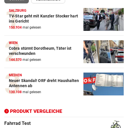
SALZBURG
TV-Star geht mit Kanzler Stocker hart
Action-Cam Vergleich
ins Gericht
150.934
mal gelesen
ZUM VERGLEICH
Crosstrainer Vergleich
WIEN
Cobra stürmt Dorotheum, Täter ist
ZUM VERGLEICH
verschwunden
144.570
mal gelesen
E-Bike Vergleich
ZUM VERGLEICH
MEDIEN
Neuer Skandal! ORF dreht Haushalten
Elektro-Scooter Vergleich
Antennen ab
ZUM VERGLEICH
130.108
mal gelesen
Ergometer Vergleich
ZUM VERGLEICH
PRODUKT VERGLEICHE
Fahrrad Test