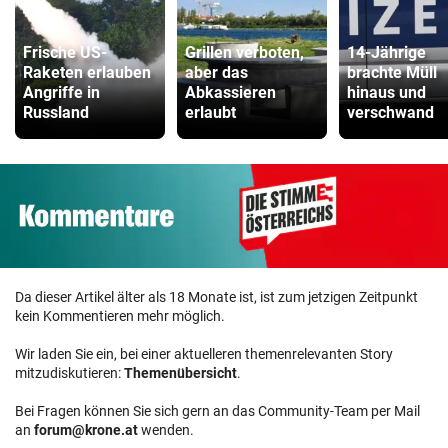
Frische US-
Grillen verboten,
14-Jährige
Raketen erlauben
aber das
brachte Müll
Angriffe in
Abkassieren
hinaus und
Russland
erlaubt
verschwand
Da dieser Artikel älter als 18 Monate ist, ist zum jetzigen Zeitpunkt
kein Kommentieren mehr möglich.
Wir laden Sie ein, bei einer aktuelleren themenrelevanten Story
mitzudiskutieren:
Themenübersicht
.
Bei Fragen können Sie sich gern an das Community-Team per Mail
an
forum@krone.at
wenden.