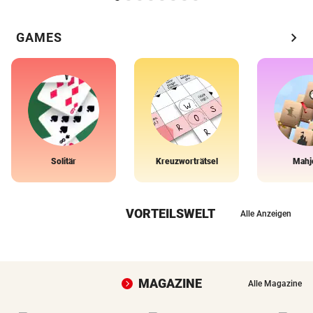
chevron_right
GAMES
Solitär
Kreuzworträtsel
Mahj
VORTEILSWELT
Alle Anzeigen
MAGAZINE
Alle Magazine