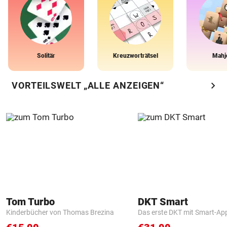
Solitär
Kreuzworträtsel
Mahj
chevron_right
VORTEILSWELT „ALLE ANZEIGEN“
Tom Turbo
DKT Smart
Kinderbücher von Thomas Brezina
Das erste DKT mit Smart-Ap