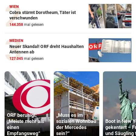
WIEN
Cobra stürmt Dorotheum, Täter ist
verschwunden
144.358
mal gelesen
MEDIEN
Neuer Skandal! ORF dreht Haushalten
Antennen ab
127.045
mal gelesen
ORF beruhigt:
„Muss es im
„Meiste mehr als
sozialen Wohnbau
Boot in New Y
einen
der Mercedes
gekentert – F
Empfangsweg“
sein?“
und Säugling 