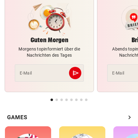
Guten Morgen
Br
Morgens topinformiert über die
Abends topin
Nachrichten des Tages
Nachrich
send
E-Mail
E-Mail
Abschicken
chevron_right
GAMES