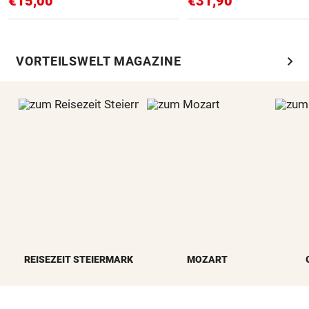
€15,00
€31,90
chevron_right
VORTEILSWELT MAGAZINE
REISEZEIT STEIERMARK
MOZART