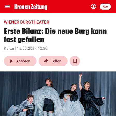
menu
account_circle
Navigation
Anmelden
Abo
close
Schließen
ein-/ausklappen
WIENER BURGTHEATER
Abonnieren
Erste Bilanz: Die neue Burg kann
fast gefallen
account_circle
arrow_right
Anmelden
Kultur
15.09.2024 12:50
pin_drop
arrow_right
Bundesland auswäh
Wien
play_arrow
Anhören
Teilen
bookmark
Merkliste
Suchbegriff
search
eingeben