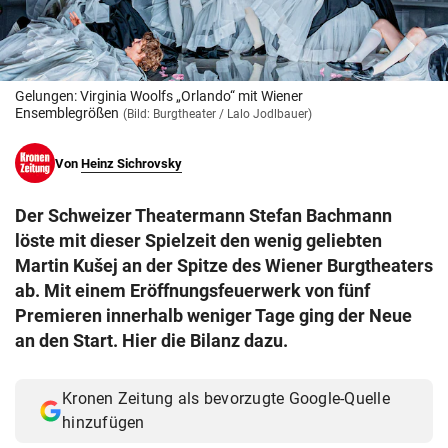
© Krone Multimedia GmbH & Co KG 2026
Muthgasse 2, 1190 Wien
Gelungen: Virginia Woolfs „Orlando“ mit Wiener
Ensemblegrößen
(Bild: Burgtheater / Lalo Jodlbauer)
Von
Heinz Sichrovsky
Der Schweizer Theatermann Stefan Bachmann
löste mit dieser Spielzeit den wenig geliebten
Martin Kušej an der Spitze des Wiener Burgtheaters
ab. Mit einem Eröffnungsfeuerwerk von fünf
Premieren innerhalb weniger Tage ging der Neue
an den Start. Hier die Bilanz dazu.
Kronen Zeitung als bevorzugte Google-Quelle
hinzufügen