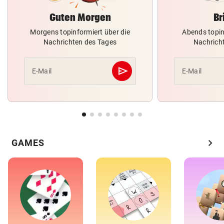
Guten Morgen
Br
Morgens topinformiert über die
Abends topin
Nachrichten des Tages
Nachrich
send
E-Mail
E-Mail
Abschicken
chevron_right
GAMES