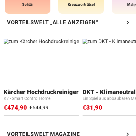
Solitär
Kreuzworträtsel
Mahj
chevron_right
VORTEILSWELT „ALLE ANZEIGEN“
Kärcher Hochdruckreiniger
K7 - Smart Control Home
Ein Spiel aus abbaubaren Ma
€474,90
€31,90
€644,99
chevron_right
VORTEILSWELT MAGAZINE