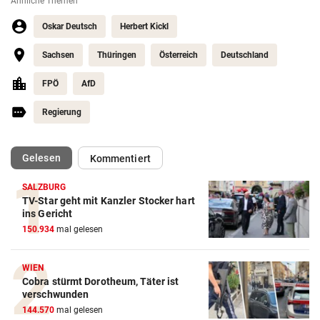
Ähnliche Themen
Oskar Deutsch
Herbert Kickl
Sachsen
Thüringen
Österreich
Deutschland
FPÖ
AfD
Regierung
(ausgewählt)
Gelesen
Kommentiert
SALZBURG
TV-Star geht mit Kanzler Stocker hart
ins Gericht
150.934
mal gelesen
WIEN
Cobra stürmt Dorotheum, Täter ist
verschwunden
144.570
mal gelesen