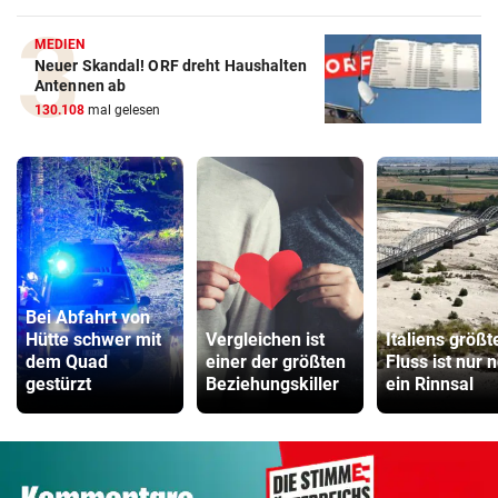
MEDIEN
Neuer Skandal! ORF dreht Haushalten
Antennen ab
130.108
mal gelesen
Bei Abfahrt von
Hütte schwer mit
Vergleichen ist
Italiens größt
dem Quad
einer der größten
Fluss ist nur 
gestürzt
Beziehungskiller
ein Rinnsal