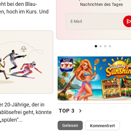
eht bei den Blau-
Nachrichten des Tages
Bochum-Profi drohte nach Du
ten, hoch im Kurs. Und
Bein zu verlieren
se
E-Mail
SKURRILES SPIEL
Zwangspause: „Seltsam! So
etwas kommt nie vor“
FLUCH DER KARIBIK
Rückschlag kam für „Captai
Colin“ im Zeitfahren
r 20-Jährige, der in
chevron_right
TOP 3
blösefrei geht, könnte
spülen“...
(ausgewählt)
Gelesen
Kommentiert