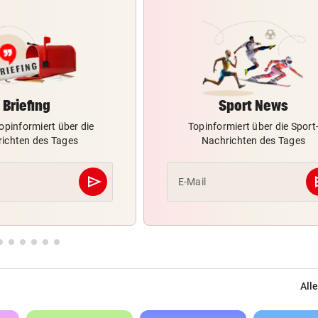
Briefing
Sport News
opinformiert über die
Topinformiert über die Sport
ichten des Tages
Nachrichten des Tages
send
s
E-Mail
Abschicken
Alle