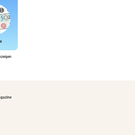
u
Snake
nzeigen
agazine