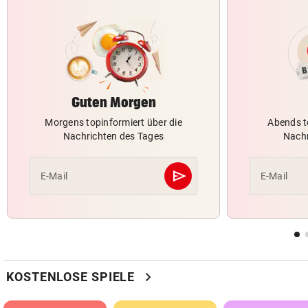
Guten Morgen
Morgens topinformiert über die
Abends t
Nachrichten des Tages
Nachr
send
E-Mail
E-Mail
Abschicken
chevron_right
KOSTENLOSE SPIELE