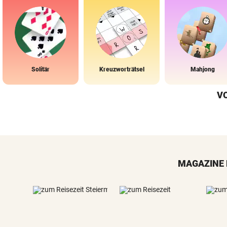
Solitär
Kreuzworträtsel
Mahjong
V
MAGAZINE 