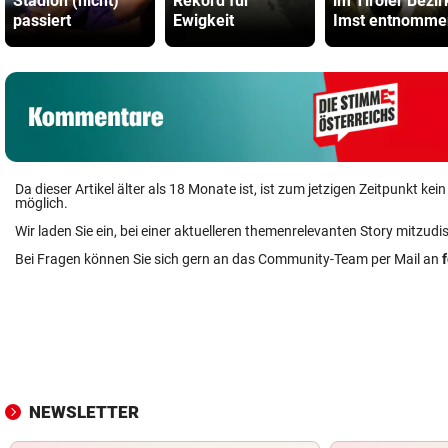
Stadion (nicht)
Rekord für
im Tiroler Bezir
passiert
Ewigkeit
Imst entnomme
Da dieser Artikel älter als 18 Monate ist, ist zum jetzigen Zeitpunkt k
möglich.
Wir laden Sie ein, bei einer aktuelleren themenrelevanten Story mitzudi
Bei Fragen können Sie sich gern an das Community-Team per Mail an
NEWSLETTER