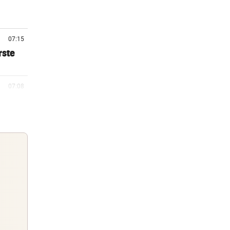
07:15
rste
07:08
en
06:46
06:00
 eine
Guten Morgen
Morgens topinformiert über die
05:58