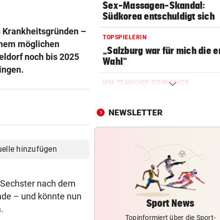
Sex-Massagen-Skandal:
Südkorea entschuldigt sich
s Krankheitsgründen –
TOPSPIELERIN
einem möglichen
„Salzburg war für mich die e
eldorf noch bis 2025
Wahl“
ingen.
WM-TEAMCHEF STINKSAUER
„Ratte“: Hat Cannavaro ein
Verräter im Team?
NEWSLETTER
TRAINER ZARIC DEUTLICH
Trotz 3:1 gegen WSG bleibt
uelle hinzufügen
Altachern ein Problem
WARTEN AUF DEN SIEG?
n Sechster nach dem
GAK-Heimstart: „Qualität ist
nde – und könnte nun
ganz andere!“
Sport News
.
Topinformiert über die Sport-
DRAMATISCHE VERLETZUNG