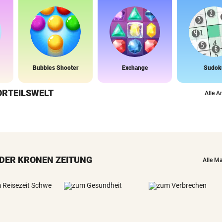
Bubbles Shooter
Exchange
Sudok
ORTEILSWELT
Alle A
DER KRONEN ZEITUNG
Alle M