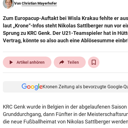
Von
Christian Mayerhofer
© Krone Multimedia GmbH & Co KG 2026
Muthgasse 2, 1190 Wien
Zum Europacup-Auftakt bei Wisla Krakau fehlte er au
laut „Krone“-Infos steht Nikolas Sattlberger nun vor 
Sprung zu KRC Genk. Der U21-Teamspieler hat in Hütt
Vertrag, könnte so also auch eine Ablösesumme einbr
play_arrow
Artikel anhören
Teilen
Kronen Zeitung als bevorzugte Google-Q
KRC Genk wurde in Belgien in der abgelaufenen Saiso
Grunddurchgang, dann Fünfter in der Meisterschaftsru
die neue Fußballheimat von Nikolas Sattlberger werden