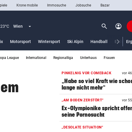
piele
Krone mobile
Immosuche
Jobsuche
Bazar
search
account_circle
Menü aufklappen
Suchen
23°C
Wien
ix
Motorsport
Wintersport
Ski Alpin
Handball
Eishocke
Er
ropa League
International
Regionalliga
Unterhaus
Frauen
len
PINKELNIG VOR COMEBACK
vor 4
„Habe so viel Kraft wie scho
 dem
lange nicht mehr“
„AM BODEN ZERSTÖRT“
vor 5
Ex-Olympionike spricht offe
seine Pornosucht
„DESOLATE SITUATION“