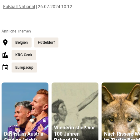
Fußball National
26.07.2024 10:12
Ähnliche Themen
Belgien
Hütteldorf
KRC Genk
Europacup
Wienerin stieß vor
Das ist im Austria-
100 Jahren
Nach Rissen: W