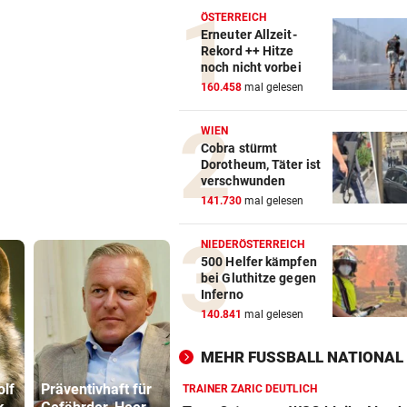
ÖSTERREICH
Erneuter Allzeit-
Rekord ++ Hitze
noch nicht vorbei
160.458
mal gelesen
WIEN
Cobra stürmt
Dorotheum, Täter ist
verschwunden
141.730
mal gelesen
NIEDERÖSTERREICH
500 Helfer kämpfen
bei Gluthitze gegen
Inferno
140.841
mal gelesen
MEHR FUSSBALL NATIONAL
Eurofighter
olf
Präventivhaft für
steigen von Linz
Strittiger K
TRAINER ZARIC DEUTLICH