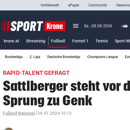
Vorteilswelt
ePaper
Community
Gewinns
close
Schließen
menu
Menü aufklappen
Sa., 08.08.2026
Abonnieren
(ausgewählt)
krone.at
Streaming
Fußball
Formel 1
Tennis
Sport-M
account_circle
arrow_right
Anmelden
Bundesliga
2. Liga
Deutsche Bundesliga
Champions League
Eu
pin_drop
arrow_right
Bundesland auswäh
Wien
RAPID-TALENT GEFRAGT
bookmark
Merkliste
Sattlberger steht vor
Sprung zu Genk
Suchbegriff
search
eingeben
Fußball National
26.07.2024 10:12