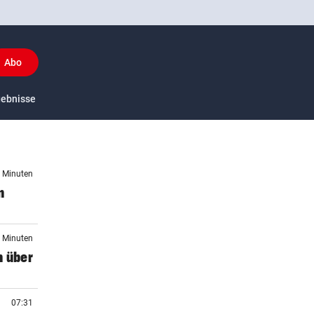
Abo
y
gebnisse
US-Sport
6 Minuten
n
5 Minuten
n über
07:31