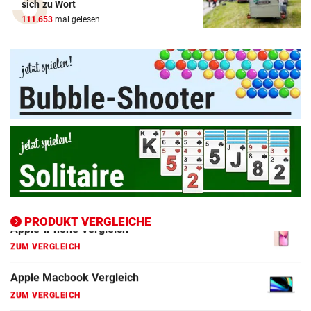
Amazon-Kindle Vergleich
sich zu Wort
111.653
mal gelesen
ZUM VERGLEICH
Apple-iPad Vergleich
ZUM VERGLEICH
Apple-iPhone Vergleich
ZUM VERGLEICH
Apple Macbook Vergleich
ZUM VERGLEICH
Bluetooth Lautsprecher Vergleich
ZUM VERGLEICH
PRODUKT VERGLEICHE
DSL Speedtest
ZUM VERGLEICH
Fernseher Vergleich