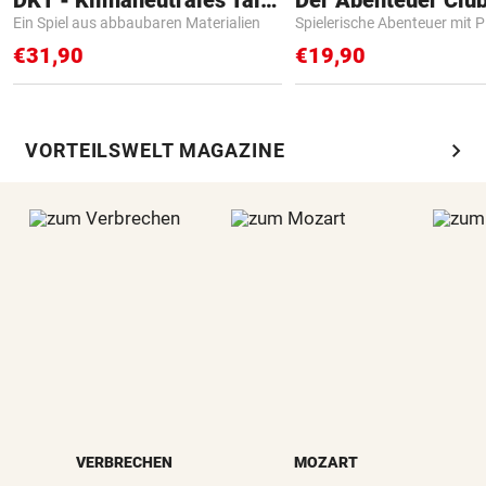
DKT - Klimaneutrales Talent
Der Abenteuer Clu
Ein Spiel aus abbaubaren Materialien
Spielerische Abenteuer mit P
€31,90
€19,90
chevron_right
VORTEILSWELT MAGAZINE
VERBRECHEN
MOZART