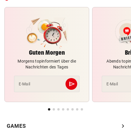
Guten Morgen
Br
Morgens topinformiert über die
Abends topin
Nachrichten des Tages
Nachrich
send
E-Mail
E-Mail
Abschicken
chevron_right
GAMES