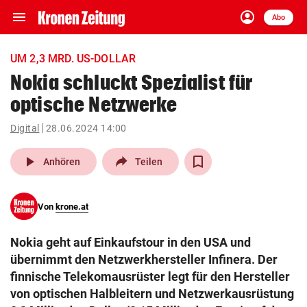
menu
account_circle
Navigation
Anmelden
Abo
close
Schließen
ein-/ausklappen
UM 2,3 MRD. US-DOLLAR
Abonnieren
Nokia schluckt Spezialist für
optische Netzwerke
account_circle
arrow_right
Anmelden
Digital
28.06.2024 14:00
pin_drop
arrow_right
Bundesland auswäh
Wien
play_arrow
Anhören
Teilen
bookmark
Merkliste
Von
krone.at
Suchbegriff
search
Nokia geht auf Einkaufstour in den USA und
eingeben
übernimmt den Netzwerkhersteller Infinera. Der
finnische Telekomausrüster legt für den Hersteller
von optischen Halbleitern und Netzwerkausrüstung