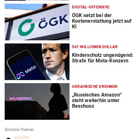
DIGITAL-OFFENSIVE
ÖGK setzt bei der
Kostenerstattung jetzt auf
KI
567 MILLIONEN DOLLAR
Kinderschutz ungenügend:
Strafe für Meta-Konzern
UKRAINISCHE DROHNEN
„Russisches Amazon“
steht weiterhin unter
Beschuss
Ähnliche Themen