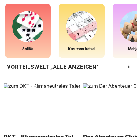
Solitär
Kreuzworträtsel
Mahj
chevron_right
VORTEILSWELT „ALLE ANZEIGEN“